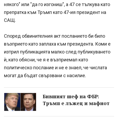
някого" или "да го изгониш", а 47 се тълкува като
препратка към Тръмп като 47-ия президент на
САЩ.
Според обвинителния акт посланието би било
възприето като заплаха към президента. Коми е
изтрил публикацията малко след публикуването
ѝ, като обясни, че я е възприемал като
политическо послание и не е знаел, че числата
могат да бъдат свързвани с насилие.
Бившият шеф на ФБР:
Тръмп е лъжец и мафиот