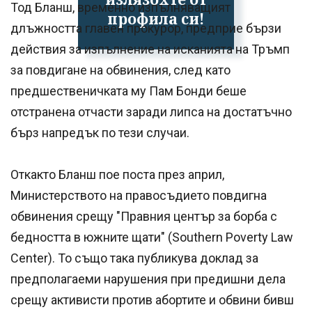
Тод Бланш, временно изпълняващият
профила си!
длъжността главен прокурор, предприе бързи
действия за изпълнение на исканията на Тръмп
за повдигане на обвинения, след като
предшественичката му Пам Бонди беше
отстранена отчасти заради липса на достатъчно
бърз напредък по тези случаи.
Откакто Бланш пое поста през април,
Министерството на правосъдието повдигна
обвинения срещу "Правния център за борба с
бедността в южните щати" (Southern Poverty Law
Center). То също така публикува доклад за
предполагаеми нарушения при предишни дела
срещу активисти против абортите и обвини бивш