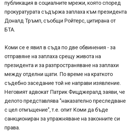
публикация в социалните мрежи, която според
прокуратурата съдържа заплаха към президента
Доналд Тръмп, съобщи Ройтерс, цитирана от
БТА.
Коми се е явил в съда по две обвинения - за
отправяне на заплаха срещу живота на
президента и за разпространяване на заплахи
между отделни щати. По време на краткото
съдебно заседание той не направи изявление.
Неговият адвокат Патрик Фицджералд заяви, че
делото представлява "наказателно преследване
с цел отмъщение", т.е. опит Коми да бъде
санкциониран за упражняване на законните си
права.