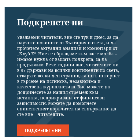
Подкрепете ни
Уважаеми читатели, вие сте тук и днес, за да
научите новините от България и света, и да
прочетете актуални анализи и коментари от
„Клуб Z“. Ние се обръщаме към вас с молба –
имаме нужда от вашата подкрепа, за да
продължим. Вече години вие, читателите ни
в 97 държави на всички континенти по света,
отваряте всеки ден страницата ни в интернет
в търсене на истинска, независима и
качествена журналистика. Вие можете да
допринесете за нашия стремеж към
истината, неприкривана от финансови
зависимости. Можете да помогнете
единственият поръчител на съдържание да
сте вие – читателите.
ПОДКРЕПЕТЕ НИ