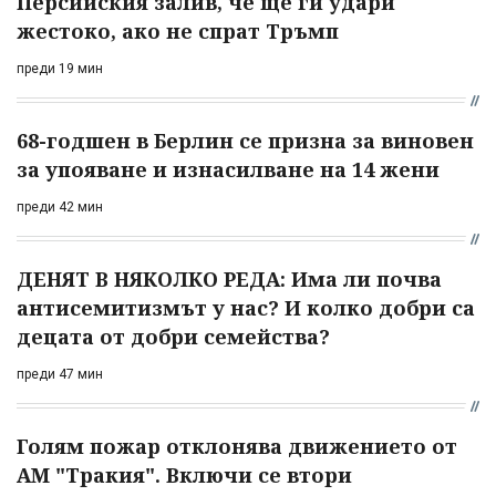
Персийския залив, че ще ги удари
жестоко, ако не спрат Тръмп
преди 19 мин
68-годшен в Берлин се призна за виновен
за упояване и изнасилване на 14 жени
преди 42 мин
ДЕНЯТ В НЯКОЛКО РЕДА: Има ли почва
антисемитизмът у нас? И колко добри са
децата от добри семейства?
преди 47 мин
Голям пожар отклонява движението от
АМ "Тракия". Включи се втори