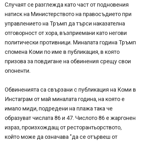
Случаят се разглежда като част от подновения
натиск на Министерството на правосъдието при
управлението на Тръмп да търси наказателна
отговорност от хора, възприемани като негови
политически противници. Миналата година Тръмп
спомена Коми по име в публикация, в която
призова за повдигане на обвинения срещу свои
опоненти.
Обвиненията са свързани с публикация на Коми в
Инстаграм от май миналата година, на която е
имало миди, подредени на плажа така че
образуват числата 86 и 47. Числото 86 е жаргонен
израз, произхождащ от ресторантьорството,
който може да означава "да се отървеш от