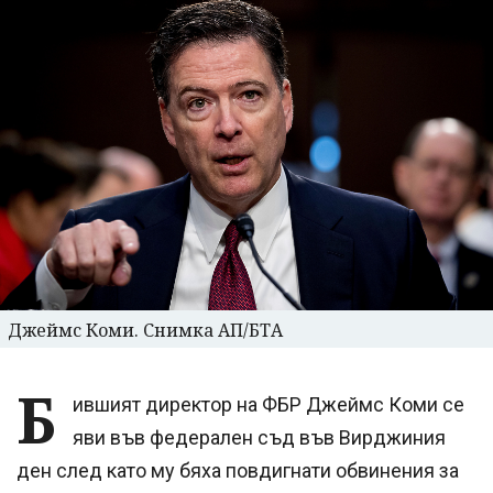
Джеймс Коми. Снимка АП/БТА
Б
ившият директор на ФБР Джеймс Коми се
яви във федерален съд във Вирджиния
ден след като му бяха повдигнати обвинения за