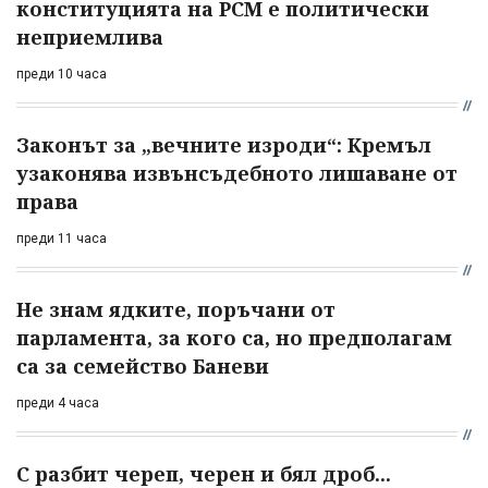
конституцията на РСМ е политически
неприемлива
преди 10 часа
Законът за „вечните изроди“: Кремъл
узаконява извънсъдебното лишаване от
права
преди 11 часа
Не знам ядките, поръчани от
парламента, за кого са, но предполагам
са за семейство Баневи
преди 4 часа
С разбит череп, черен и бял дроб...