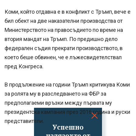
Коми, който отдавна е в конфликт с Тръмп, вече е
бил обект на две наказателни производства от
Министерството на правосъдието по време на
втория мандат на Тръмп. По предишно дело
федерален съдия прекрати производството, в
което беше обвинен, че е лъжесвидетелствал
пред Конгреса.
В продължение на години Тръмп критикува Коми
за ролята му в разследването на ФБР за
предполагаеми връзки между първата му
президентска кампания през 2016 година и руски
представители.
Успешно
излязохте от