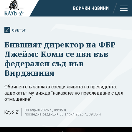
ВСИЧКИ НОВИНИ
СВЕТЪТ
Бившият директор на ФБР
Джеймс Коми се яви във
федерален съд във
Вирджиния
Обвинен е в заплаха срещу живота на президента,
адвокатът му вижда "наказателно преследване с цел
отмъщение"
30 април 2026 г., 09:35 ч.
Клуб 'Z'
последна редакция 30 април 2026 г., 09:35 ч.