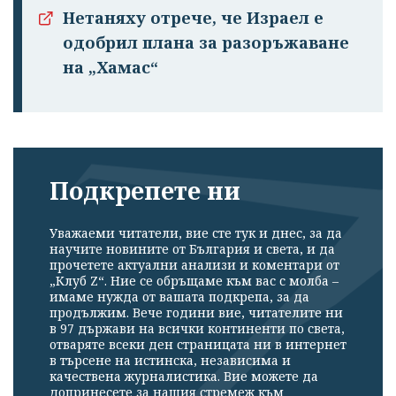
Нетаняху отрече, че Израел е
одобрил плана за разоръжаване
на „Хамас“
Подкрепете ни
Уважаеми читатели, вие сте тук и днес, за да
научите новините от България и света, и да
прочетете актуални анализи и коментари от
„Клуб Z“. Ние се обръщаме към вас с молба –
имаме нужда от вашата подкрепа, за да
продължим. Вече години вие, читателите ни
в 97 държави на всички континенти по света,
отваряте всеки ден страницата ни в интернет
в търсене на истинска, независима и
качествена журналистика. Вие можете да
допринесете за нашия стремеж към