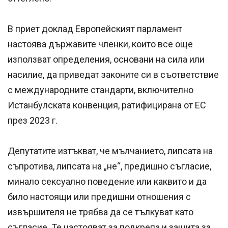
В приет доклад Европейският парламент
настоява държавите членки, които все още
използват определения, основани на сила или
насилие, да приведат законите си в съответствие
с международните стандарти, включително
Истанбулската конвенция, ратифицирана от ЕС
през 2023 г.
Депутатите изтъкват, че мълчанието, липсата на
съпротива, липсата на „не“, предишно съгласие,
минало сексуално поведение или каквито и да
било настоящи или предишни отношения с
извършителя не трябва да се тълкуват като
съгласие. Те настояват за подкрепа и защита за