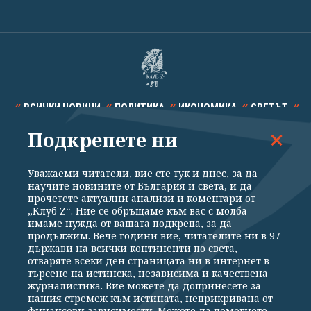
ВСИЧКИ НОВИНИ
ПОЛИТИКА
ИКОНОМИКА
СВЕТЪТ
Подкрепете ни
СПОРТ
КУЛТУРА
ТЕХНОЛОГИИ
КАЛЕЙДОСКОП
МНЕНИЯ
Уважаеми читатели, вие сте тук и днес, за да
научите новините от България и света, и да
прочетете актуални анализи и коментари от
„Клуб Z“. Ние се обръщаме към вас с молба –
имаме нужда от вашата подкрепа, за да
продължим. Вече години вие, читателите ни в 97
Общи условия
Политика за поверителност
държави на всички континенти по света,
отваряте всеки ден страницата ни в интернет в
Реклама
Партньори
Контакти
За Клуб Z
търсене на истинска, независима и качествена
Екип
Подкрепете ни
журналистика. Вие можете да допринесете за
нашия стремеж към истината, неприкривана от
финансови зависимости. Можете да помогнете