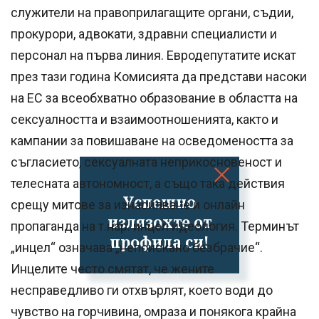
служители на правоприлагащите органи, съдии,
прокурори, адвокати, здравни специалисти и
персонал на първа линия. Евродепутатите искат
през тази година Комисията да представи насоки
на ЕС за всеобхватно образование в областта на
сексуалността и взаимоотношенията, както и
кампании за повишаване на осведомеността за
съгласието, сексуалната неприкосновеност и
телесната автономност, а също така действия
Успешно
срещу митове за изнасилване и онлайн
излязохте от
пропаганда на т.нар. инцел идеология. Терминът
профила си!
„инцел“ означава „непоискано безбрачие“.
Инцелите често смятат, че жените
несправедливо ги отхвърлят, което води до
чувство на горчивина, омраза и понякога крайна