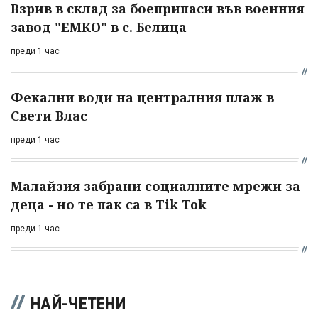
Взрив в склад за боеприпаси във военния
завод "ЕМКО" в с. Белица
преди 1 час
Фекални води на централния плаж в
Свети Влас
преди 1 час
Малайзия забрани социалните мрежи за
деца - но те пак са в Tik Tok
преди 1 час
НАЙ-ЧЕТЕНИ