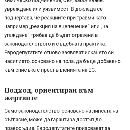
химическо подчинение, сън, заболяване,
увреждане или уязвимост. В доклада се
подчертава, че реакциите при травми като
например „реакция на вцепенение“ или „на
угаждане“ трябва да бъдат отразени в
законодателството и съдебната практика.
Евродепутатите отново заявяват искането си
насилието, основано на пола, да бъде добавено
към списъка с престъпленията на ЕС.
Подход, ориентиран към
жертвите
Само законодателство, основано на липсата на
съгласие, може да гарантира достъп до
правосъдие. Евродепутатите призовават за