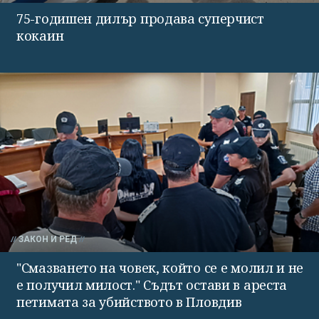
75-годишен дилър продава суперчист
кокаин
ЗАКОН И РЕД
"Смазването на човек, който се е молил и не
е получил милост." Съдът остави в ареста
петимата за убийството в Пловдив