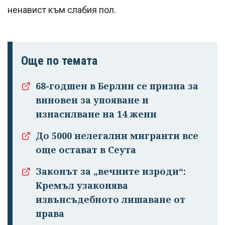
ненавист към слабия пол.
Още по темата
68-годшен в Берлин се призна за
виновен за упояване и
изнасилване на 14 жени
До 5000 нелегални мигранти все
още остават в Сеута
Законът за „вечните изроди“:
Кремъл узаконява
извънсъдебното лишаване от
права