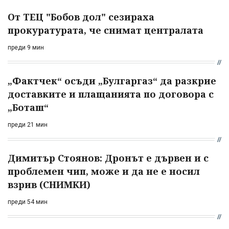
От ТЕЦ "Бобов дол" сезираха
прокуратурата, че снимат централата
преди 9 мин
„Фактчек“ осъди „Булгаргаз“ да разкрие
доставките и плащанията по договора с
„Боташ“
преди 21 мин
Димитър Стоянов: Дронът е дървен и с
проблемен чип, може и да не е носил
взрив (СНИМКИ)
преди 54 мин