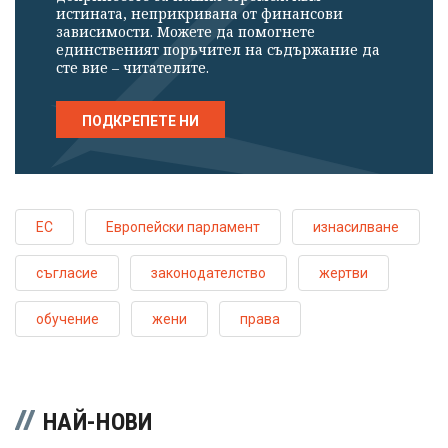
истината, неприкривана от финансови
зависимости. Можете да помогнете
единственият поръчител на съдържание да
сте вие – читателите.
ПОДКРЕПЕТЕ НИ
ЕС
Европейски парламент
изнасилване
съгласие
законодателство
жертви
обучение
жени
права
НАЙ-НОВИ