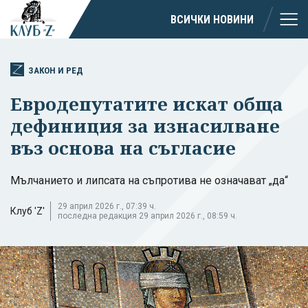
ВСИЧКИ НОВИНИ
ЗАКОН И РЕД
Евродепутатите искат обща
дефиниция за изнасилване
въз основа на съгласие
Мълчанието и липсата на съпротива не означават „да“
29 април 2026 г., 07:39 ч.
Клуб 'Z'
последна редакция 29 април 2026 г., 08:59 ч.