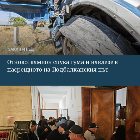
ЗАКОН И РЕД
Отново: камион спука гума и навлезе в
насрещното на Подбалканския път