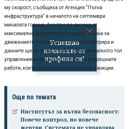
му скорост, съобщиха от Агенция "Пътна
инфраструктура" в началото на септември
миналата година. Ако тя е по-висока от
максимално допустимата според Закона за
Успешно
движението по пътищата, ще се регистрира и
излязохте от
данните ще се предоставят от Националното тол
профила си!
управление на Министерството на вътрешните
работи, което ще налага съответните санкции.
Още по темата
Институтът за пътна безопасност:
Повече контрол, но повече
жертви. Системата не управлява