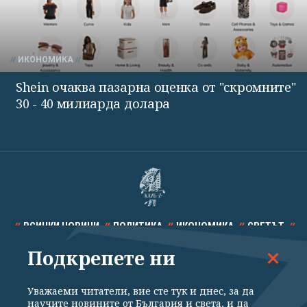
ИКОНОМИКА
Shein очаква пазарна оценка от "скромните"
30 - 40 милиарда долара
ВСИЧКИ НОВИНИ
ПОЛИТИКА
ИКОНОМИКА
СВЕТЪТ
Подкрепете ни
СПОРТ
КУЛТУРА
ТЕХНОЛОГИИ
КАЛЕЙДОСКОП
МНЕНИЯ
Уважаеми читатели, вие сте тук и днес, за да
научите новините от България и света, и да