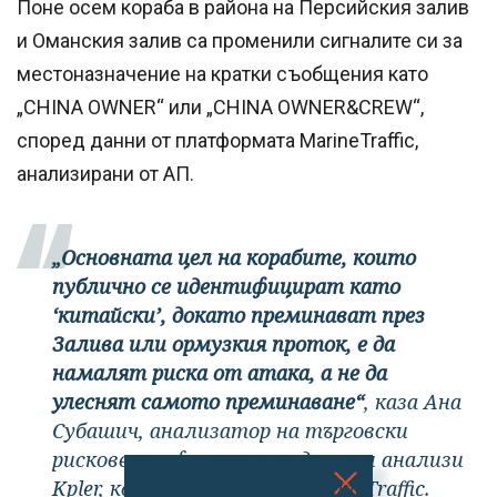
Поне осем кораба в района на Персийския залив
и Оманския залив са променили сигналите си за
местоназначение на кратки съобщения като
„CHINA OWNER“ или „CHINA OWNER&CREW“,
според данни от платформата MarineTraffic,
анализирани от АП.
„Основната цел на корабите, които
публично се идентифицират като
‘китайски’, докато преминават през
Залива или ормузкия проток, е да
намалят риска от атака, а не да
улеснят самото преминаване“
, каза Ана
Субашич, анализатор на търговски
рискове във фирмата за данни и анализи
Kpler, която притежава MarineTraffic.