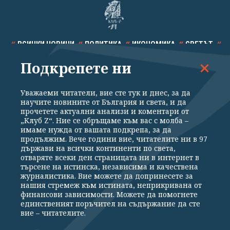
ВСИЧКИ НОВИНИ
ПОЛИТИКА
ИКОНОМИКА
СВЕТЪТ
Подкрепете ни
СПОРТ
КУЛТУРА
ТЕХНОЛОГИИ
КАЛЕЙДОСКОП
МНЕНИЯ
Уважаеми читатели, вие сте тук и днес, за да
научите новините от България и света, и да
прочетете актуални анализи и коментари от
„Клуб Z“. Ние се обръщаме към вас с молба –
имаме нужда от вашата подкрепа, за да
продължим. Вече години вие, читателите ни в 97
Общи условия
Политика за поверителност
държави на всички континенти по света,
отваряте всеки ден страницата ни в интернет в
Реклама
Партньори
Контакти
За Клуб Z
търсене на истинска, независима и качествена
Екип
Подкрепете ни
журналистика. Вие можете да допринесете за
нашия стремеж към истината, неприкривана от
финансови зависимости. Можете да помогнете
единственият поръчител на съдържание да сте
Издател на www.clubz.bg е „Клуб Зебра Медия“ ЕООД, София, ул. "Алеко
вие – читателите.
Константинов" 3. Всички права запазени 2026 „Клуб Зебра Медия“
ЕООД.
Препечатването на материали, снимки и видео от www.clubz.bg без