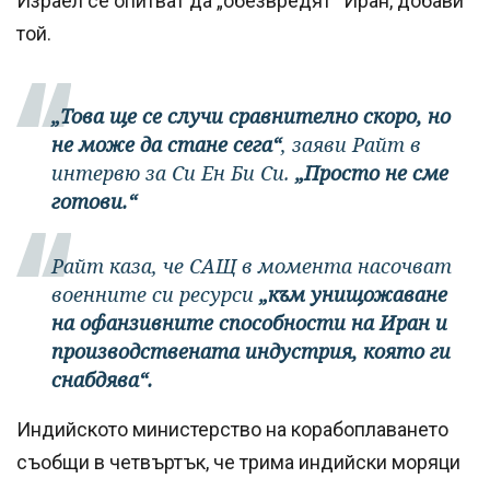
Израел се опитват да „обезвредят“ Иран, добави
той.
„Това ще се случи сравнително скоро, но
не може да стане сега“
, заяви Райт в
интервю за Си Ен Би Си.
„Просто не сме
готови.“
Райт каза, че САЩ в момента насочват
военните си ресурси
„към унищожаване
на офанзивните способности на Иран и
производствената индустрия, която ги
снабдява“.
Индийското министерство на корабоплаването
съобщи в четвъртък, че трима индийски моряци