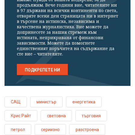
продължим. Вече години вие, читателите ни
в 97 държави на всички континенти по света,
отваряте всеки ден страницата ни в интернет
в търсене на истинска, независима и
качествена журналистика. Вие можете да
допринесете за нашия стремеж към
истината, неприкривана от финансови
зависимости. Можете да помогнете
единственият поръчител на съдържание да
сте вие – читателите.
ПОДКРЕПЕТЕ НИ
САЩ
министър
енергетика
Крис Райт
световна
търговия
петрол
сериизно
разстроена