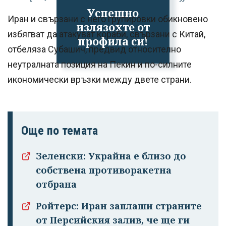
Успешно
Иран и свързани с него групировки обикновено
излязохте от
избягват да атакуват кораби, свързани с Китай,
профила си!
отбеляза Субашич, предвид относително
неутралната позиция на Пекин и по-силните
икономически връзки между двете страни.
Още по темата
Зеленски: Украйна е близо до
собствена противоракетна
отбрана
Ройтерс: Иран заплаши страните
от Персийския залив, че ще ги