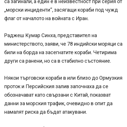
са загинали, а един е в неизвестност при серия от
„морски инциденти“, засягащи кораби под чужд
флаг от началото на войната с Иран.
Раджеш Кумар Синха, представител на
министерството, заяви, че 78 индийски моряци са
били на борда на засегнатите кораби. Четирима
други са ранени, но са в стабилно състояние.
Някои търговски кораби в или близо до Ормузкия
проток и Персийския залив започнаха да се
обозначават като свързани с Китай, показват
данни за морския трафик, очевидно в опит да
намалят риска да бъдат атакувани.