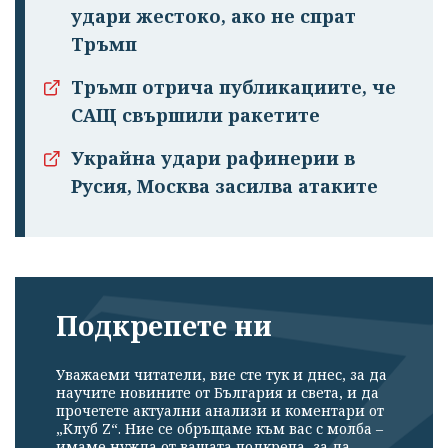
удари жестоко, ако не спрат
Тръмп
Тръмп отрича публикациите, че
САЩ свършили ракетите
Украйна удари рафинерии в
Русия, Москва засилва атаките
Подкрепете ни
Уважаеми читатели, вие сте тук и днес, за да
научите новините от България и света, и да
прочетете актуални анализи и коментари от
„Клуб Z“. Ние се обръщаме към вас с молба –
имаме нужда от вашата подкрепа, за да