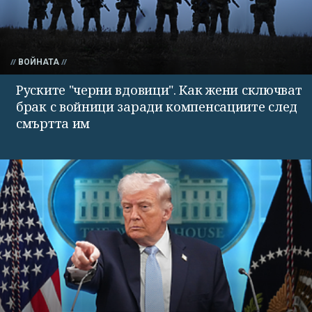
ВОЙНАТА
Руските "черни вдовици". Как жени сключват
брак с войници заради компенсациите след
смъртта им