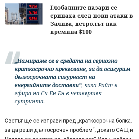
Глобалните пазари се
сринаха след нови атаки в
Залива, петролът пак
премина $100
„Намираме се в средата на сериозно
краткосрочно прекъсване, за да осигурим
дългосрочната сигурност на
енергийните доставки“
, каза Райт в
ефира на Си Ен Ен в четвъртък
сутринта.
Светът ще се изправи пред „краткосрочна болка,
за да реши дългосрочен проблем“, докато САЩ и