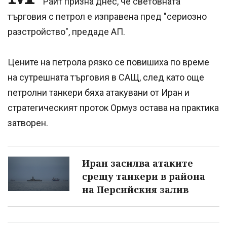
Райт призна днес, че световната
търговия с петрол е изправена пред "сериозно
разстройство", предаде АП.
Цените на петрола рязко се повишиха по време
на сутрешната търговия в САЩ, след като още
петролни танкери бяха атакувани от Иран и
стратегическият проток Ормуз остава на практика
затворен.
Иран засилва атаките
срещу танкери в района
на Персийския залив