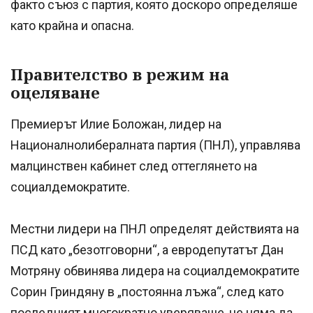
факто съюз с партия, която доскоро определяше
като крайна и опасна.
Правителство в режим на
оцеляване
Премиерът Илие Боложан, лидер на
Националнолибералната партия (ПНЛ), управлява
малцинствен кабинет след оттеглянето на
социалдемократите.
Местни лидери на ПНЛ определят действията на
ПСД като „безотговорни“, а евродепутатът Дан
Мотряну обвинява лидера на социалдемократите
Сорин Гриндяну в „постоянна лъжа“, след като
последният многократно уверяваше, че няма да