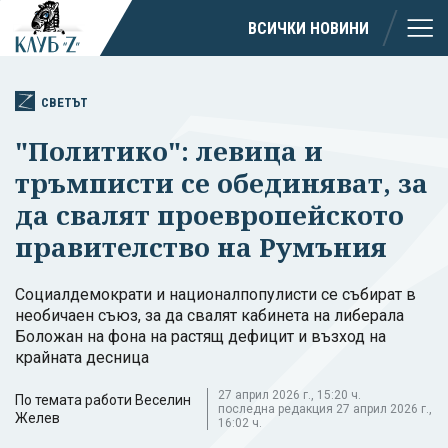
ВСИЧКИ НОВИНИ
СВЕТЪТ
"Политико": левица и
тръмписти се обединяват, за
да свалят проевропейското
правителство на Румъния
Социалдемократи и националпопулисти се събират в
необичаен съюз, за да свалят кабинета на либерала
Боложан на фона на растящ дефицит и възход на
крайната десница
27 април 2026 г., 15:20 ч.
По темата работи Веселин
последна редакция 27 април 2026 г.,
Желев
16:02 ч.