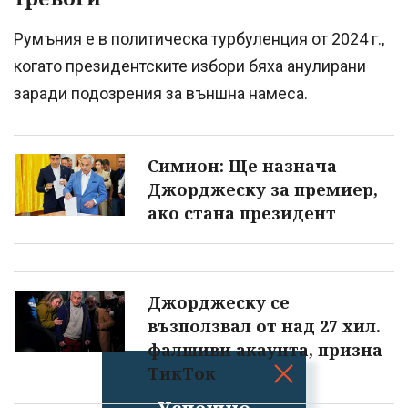
Румъния е в политическа турбуленция от 2024 г.,
когато президентските избори бяха анулирани
заради подозрения за външна намеса.
Симион: Ще назнача
Джорджеску за премиер,
ако стана президент
Джорджеску се
възползвал от над 27 хил.
фалшиви акаунта, призна
ТикТок