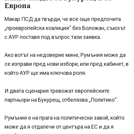
Европа
Макар ПСД да твърди, че все още предпочита
„проевропейска коалиция“ без Боложан, съюзът
с АУР поставя под въпрос тази заявка.
Ако вотът на недоверие мине, Румъния може да
се изправи пред нови избори, или пред кабинет, в
който АУР ще има ключова роля.
И двата сценария тревожат европейските
партньори на Букурещ, отбелязва „Политико“.
Румъния е на прага на политически завой, който
може да я отдалечи от центъра на ЕС и да я