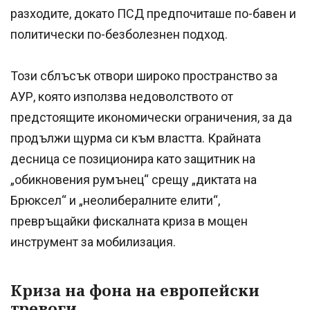
разходите, докато ПСД предпочиташе по-бавен и
политически по-безболезнен подход.
Този сблъсък отвори широко пространство за
АУР, която използва недоволството от
предстоящите икономически ограничения, за да
продължи щурма си към властта. Крайната
десница се позиционира като защитник на
„обикновения румънец“ срещу „диктата на
Брюксел“ и „неолибералните елити“,
превръщайки фискалната криза в мощен
инструмент за мобилизация.
Криза на фона на европейски
тревоги