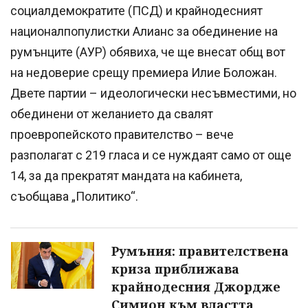
социалдемократите (ПСД) и крайнодесният
националпопулистки Алианс за обединение на
румънците (АУР) обявиха, че ще внесат общ вот
на недоверие срещу премиера Илие Боложан.
Двете партии – идеологически несъвместими, но
обединени от желанието да свалят
проевропейското правителство – вече
разполагат с 219 гласа и се нуждаят само от още
14, за да прекратят мандата на кабинета,
съобщава „Политико“.
Румъния: правителствена
криза приближава
крайнодесния Джордже
Симион към властта