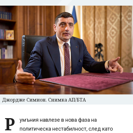
Джордже Симион. Снимка АП/БТА
Р
умъния навлезе в нова фаза на
политическа нестабилност, след като