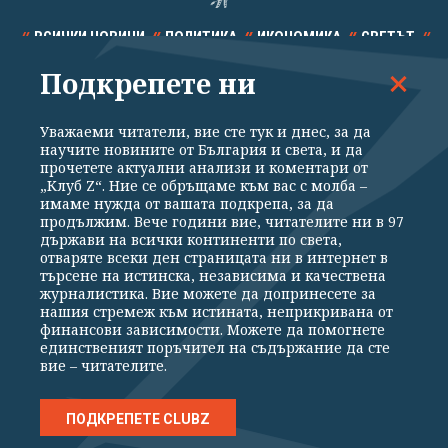
ВСИЧКИ НОВИНИ
ПОЛИТИКА
ИКОНОМИКА
СВЕТЪТ
Подкрепете ни
СПОРТ
КУЛТУРА
ТЕХНОЛОГИИ
КАЛЕЙДОСКОП
МНЕНИЯ
Уважаеми читатели, вие сте тук и днес, за да
научите новините от България и света, и да
прочетете актуални анализи и коментари от
„Клуб Z“. Ние се обръщаме към вас с молба –
имаме нужда от вашата подкрепа, за да
продължим. Вече години вие, читателите ни в 97
Общи условия
Политика за поверителност
държави на всички континенти по света,
отваряте всеки ден страницата ни в интернет в
Реклама
Партньори
Контакти
За Клуб Z
търсене на истинска, независима и качествена
Екип
Подкрепете ни
журналистика. Вие можете да допринесете за
нашия стремеж към истината, неприкривана от
финансови зависимости. Можете да помогнете
единственият поръчител на съдържание да сте
Издател на www.clubz.bg е „Клуб Зебра Медия“ ЕООД, София, ул. "Алеко
вие – читателите.
Константинов" 3. Всички права запазени 2026 „Клуб Зебра Медия“
ЕООД.
Препечатването на материали, снимки и видео от www.clubz.bg без
разрешение ще бъде преследвано по съдебен път, съгласно
ПОДКРЕПЕТЕ CLUBZ
ОБЩИТЕ УСЛОВИЯ