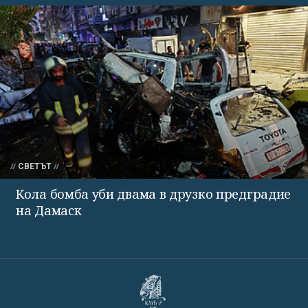
СВЕТЪТ
Кола бомба уби двама в друзко предградие
на Дамаск