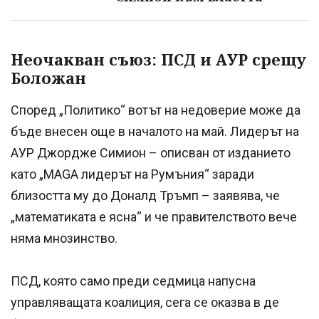
Неочакван съюз: ПСД и АУР срещу
Боложан
Според „Политико“ вотът на недоверие може да
бъде внесен още в началото на май. Лидерът на
АУР Джордже Симион – описван от изданието
като „MAGA лидерът на Румъния“ заради
близостта му до Доналд Тръмп – заявява, че
„математиката е ясна“ и че правителството вече
няма мнозинство.
ПСД, която само преди седмица напусна
управляващата коалиция, сега се оказва в де