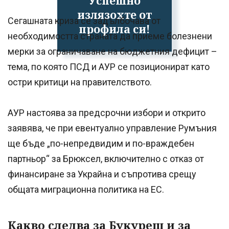
Успешно
излязохте от
Сегашната криза се задълбочава от
профила си!
необходимостта страната да приеме болезнени
мерки за ограничаване на бюджетния дефицит –
тема, по която ПСД и АУР се позиционират като
остри критици на правителството.
АУР настоява за предсрочни избори и открито
заявява, че при евентуално управление Румъния
ще бъде „по-непредвидим и по-враждебен
партньор“ за Брюксел, включително с отказ от
финансиране за Украйна и съпротива срещу
общата миграционна политика на ЕС.
Какво следва за Букурещ и за