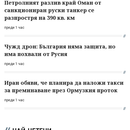
Петролният разлив край Оман от
санкциониран руски танкер се
разпростря на 390 кв. км
преди 1 час
Чужд дрон: България няма защита, но
има похвали от Русия
преди 1 час
Иран обяви, че планира да наложи такси
за преминаване през Ормузкия проток
преди 1 час