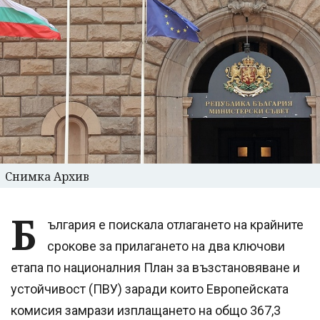
Снимка Архив
Б
ългария е поискала отлагането на крайните
срокове за прилагането на два ключови
етапа по националния План за възстановяване и
устойчивост (ПВУ) заради които Европейската
комисия замрази изплащането на общо 367,3