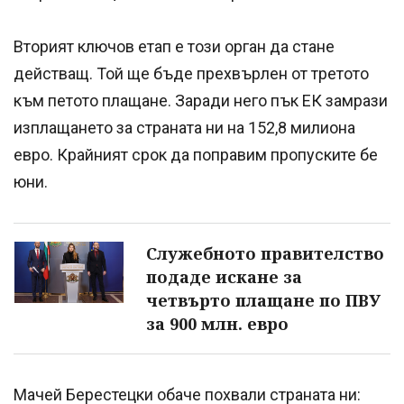
Вторият ключов етап е този орган да стане
действащ. Той ще бъде прехвърлен от третото
към петото плащане. Заради него пък ЕК замрази
изплащането за страната ни на 152,8 милиона
евро. Крайният срок да поправим пропуските бе
юни.
Служебното правителство
подаде искане за
четвърто плащане по ПВУ
за 900 млн. евро
Мачей Берестецки обаче похвали страната ни: