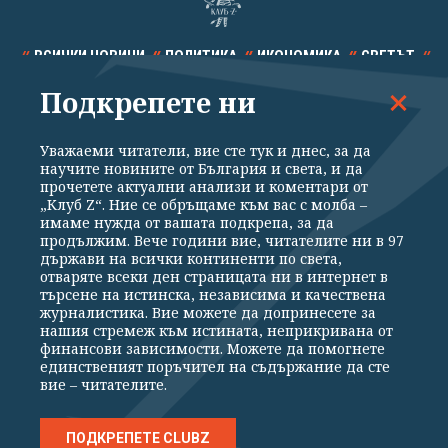
ВСИЧКИ НОВИНИ
ПОЛИТИКА
ИКОНОМИКА
СВЕТЪТ
Подкрепете ни
СПОРТ
КУЛТУРА
ТЕХНОЛОГИИ
КАЛЕЙДОСКОП
МНЕНИЯ
Уважаеми читатели, вие сте тук и днес, за да
научите новините от България и света, и да
прочетете актуални анализи и коментари от
„Клуб Z“. Ние се обръщаме към вас с молба –
имаме нужда от вашата подкрепа, за да
продължим. Вече години вие, читателите ни в 97
Общи условия
Политика за поверителност
държави на всички континенти по света,
отваряте всеки ден страницата ни в интернет в
Реклама
Партньори
Контакти
За Клуб Z
търсене на истинска, независима и качествена
Екип
Подкрепете ни
журналистика. Вие можете да допринесете за
нашия стремеж към истината, неприкривана от
финансови зависимости. Можете да помогнете
единственият поръчител на съдържание да сте
Издател на www.clubz.bg е „Клуб Зебра Медия“ ЕООД, София, ул. "Алеко
вие – читателите.
Константинов" 3. Всички права запазени 2026 „Клуб Зебра Медия“
ЕООД.
Препечатването на материали, снимки и видео от www.clubz.bg без
разрешение ще бъде преследвано по съдебен път, съгласно
ПОДКРЕПЕТЕ CLUBZ
ОБЩИТЕ УСЛОВИЯ