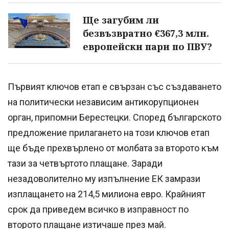
Ще загубим ли
безвъзвратно €367,3 млн.
европейски пари по ПВУ?
Първият ключов етап е свързан със създаването
на политически независим антикорупционен
орган, припомни Берестецки. Според българското
предложение прилагането на този ключов етап
ще бъде прехвърлено от молбата за второто към
тази за четвъртото плащане. Заради
незадоволително му изпълнение ЕК замрази
изплащането на 214,5 милиона евро. Крайният
срок да приведем всичко в изправност по
второто плащане изтичаше през май.