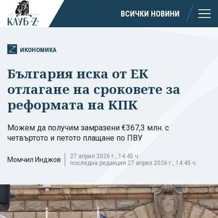
ВСИЧКИ НОВИНИ
ИКОНОМИКА
България иска от ЕК
отлагане на сроковете за
реформата на КПК
Можем да получим замразени €367,3 млн. с
четвъртото и петото плащане по ПВУ
27 април 2026 г., 14:45 ч.
Момчил Инджов
последна редакция 27 април 2026 г., 14:45 ч.