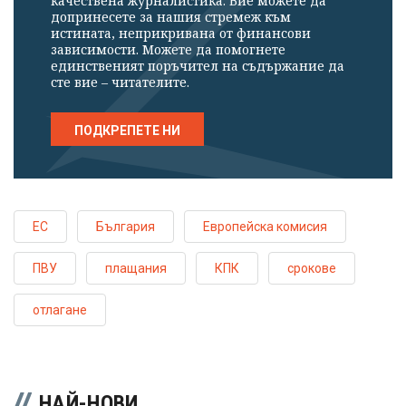
качествена журналистика. Вие можете да
допринесете за нашия стремеж към
истината, неприкривана от финансови
зависимости. Можете да помогнете
единственият поръчител на съдържание да
сте вие – читателите.
ПОДКРЕПЕТЕ НИ
ЕС
България
Европейска комисия
ПВУ
плащания
КПК
срокове
отлагане
НАЙ-НОВИ