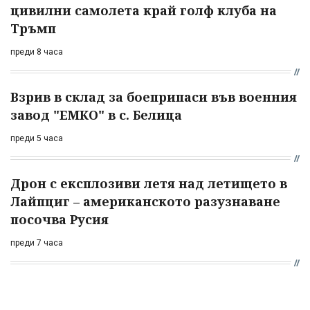
цивилни самолета край голф клуба на
Тръмп
преди 8 часа
Взрив в склад за боеприпаси във военния
завод "ЕМКО" в с. Белица
преди 5 часа
Дрон с експлозиви летя над летището в
Лайпциг – американското разузнаване
посочва Русия
преди 7 часа