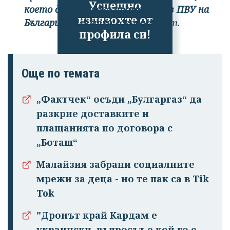
Успешно
което да отразява промените в ПВУ на
излязохте от
България“
, завърши говорителят.
профила си!
Още по темата
„Фактчек“ осъди „Булгаргаз“ да
разкрие доставките и
плащанията по договора с
„Боташ“
Малайзия забрани социалните
мрежи за деца - но те пак са в Tik
Tok
"Дронът край Кардам е
украински, въпросът е кой го е