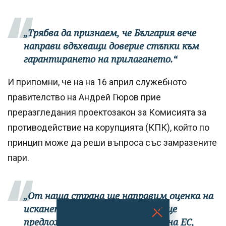
„Трябва да признаем, че България вече
направи вдъхващи доверие стъпки към
гарантирането на прилагането.“
И припомни, че на на 16 април служебното
правителство на Андрей Гюров прие
преразгледания проектозакон за Комисията за
противодействие на корупцията (КПК), който по
принцип може да реши въпроса със замразените
пари.
„От наша страна ще направим оценка на
искането за преразглеждане и ще
предложим решение на Съвета на ЕС,