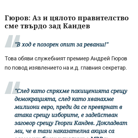
Гюров: Аз и цялото правителство
сме твърдо зад Кандев
"В ход е позорен опит за реванш!"
Това обяви служебният премиер Андрей Гюров
по повод изявлението на и.д. главния секретар.
"След като спряхме похищенията срещу
демокрацията, след като хванахме
милиони евро, преди да се превърнат в
атака срещу изборите, е задействан
заговор срещу Георги Кандев. Докладват
ми, че в тази наказателна акция са