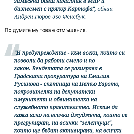
замесени бивш началник в МВР и
бизнесмен с прякор Картофа",
обяви
Андрей Гюров във Фейсбук.
По думите му това е отмъщение.
"И предупреждение - към всеки, който си
позволи да работи смело и по
закон. Вендетата се разиграва в
Градската прокуратура на Емилия
Русинова - спътница на Петьо Еврото,
покровителка на депутатски
имунитети и обвинителка на
служебното правителство. Искам да
кажа ясно на всички джуджета, които се
прегрупират, на всички “зеленчуци“,
които ще бъдат активирани, на всички