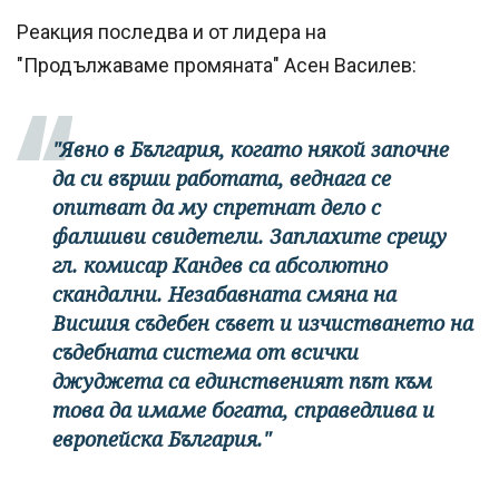
Реакция последва и от лидера на
"Продължаваме промяната" Асен Василев:
"Явно в България, когато някой започне
да си върши работата, веднага се
опитват да му спретнат дело с
фалшиви свидетели. Заплахите срещу
гл. комисар Кандев са абсолютно
скандални. Незабавната смяна на
Висшия съдебен съвет и изчистването на
съдебната система от всички
джуджета са единственият път към
това да имаме богата, справедлива и
европейска България."