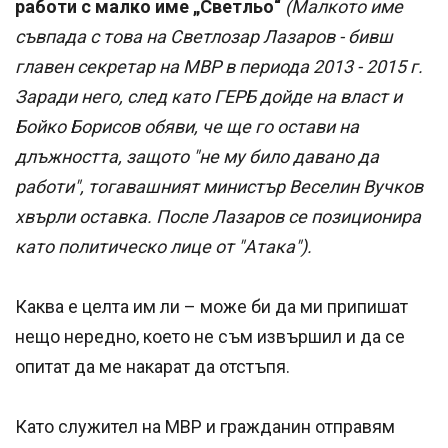
работи с малко име „Светльо“
(Малкото име
съвпада с това на Светлозар Лазаров - бивш
главен секретар на МВР в периода 2013 - 2015 г.
Заради него, след като ГЕРБ дойде на власт и
Бойко Борисов обяви, че ще го остави на
длъжността, защото "не му било давано да
работи", тогавашният министър Веселин Вучков
хвърли оставка. После Лазаров се позиционира
като политическо лице от "Атака").
Каква е целта им ли – може би да ми припишат
нещо нередно, което не съм извършил и да се
опитат да ме накарат да отстъпя.
Като служител на МВР и гражданин отправям