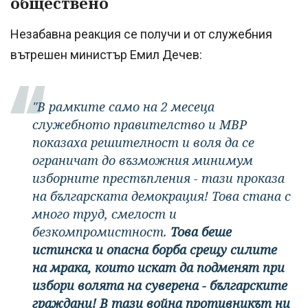
обществено
Незабавна реакция се получи и от служебния
вътрешен министър Емил Дечев:
"В рамките само на 2 месеца
служебното правителство и МВР
показаха решителност и воля да се
ограничат до възможния минимум
изборните престъпления - тази проказа
на българската демокрация! Това стана с
много труд, смелост и
безкомпромистност.
Това беше
истинска и опасна борба срещу силите
на мрака, които искат да подменят при
избори волята на суверена - българските
граждани! В тази война противникът ни