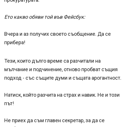
Ето какво обяви той във Фейсбук:
Вчера и аз получих своето съобщение. Да се
прибера!
Тези, които дълго време са разчитали на
мълчание и подчинение, отново пробват същия
подход - със същите думи и същата арогантност.
Натиск, който разчита на страх и навик. Не и този
път!
Не приех да съм главен секретар, за да се