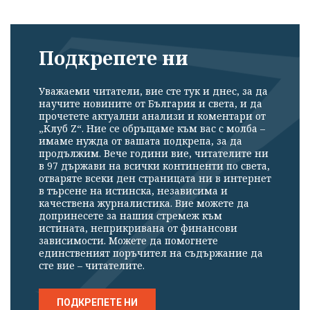
Подкрепете ни
Уважаеми читатели, вие сте тук и днес, за да
научите новините от България и света, и да
прочетете актуални анализи и коментари от
„Клуб Z“. Ние се обръщаме към вас с молба –
имаме нужда от вашата подкрепа, за да
продължим. Вече години вие, читателите ни
в 97 държави на всички континенти по света,
отваряте всеки ден страницата ни в интернет
в търсене на истинска, независима и
качествена журналистика. Вие можете да
допринесете за нашия стремеж към
истината, неприкривана от финансови
зависимости. Можете да помогнете
единственият поръчител на съдържание да
сте вие – читателите.
ПОДКРЕПЕТЕ НИ