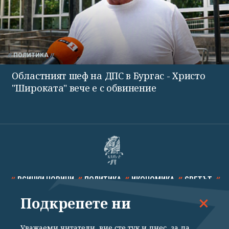
ПОЛИТИКА
Областният шеф на ДПС в Бургас - Христо
"Широката" вече е с обвинение
ВСИЧКИ НОВИНИ
ПОЛИТИКА
ИКОНОМИКА
СВЕТЪТ
Подкрепете ни
СПОРТ
КУЛТУРА
ТЕХНОЛОГИИ
КАЛЕЙДОСКОП
МНЕНИЯ
Уважаеми читатели, вие сте тук и днес, за да