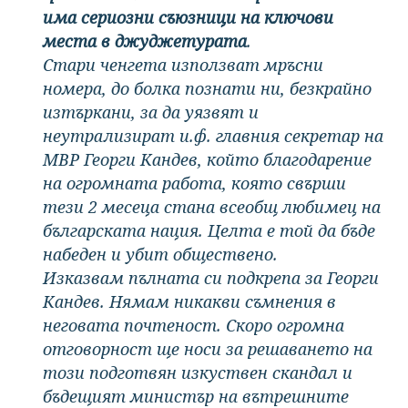
има сериозни съюзници на ключови
места в джуджетурата
.
Стари ченгета използват мръсни
номера, до болка познати ни, безкрайно
изтъркани, за да уязвят и
неутрализират и.ф. главния секретар на
МВР Георги Кандев, който благодарение
на огромната работа, която свърши
тези 2 месеца стана всеобщ любимец на
българската нация. Целта е той да бъде
набеден и убит обществено.
Изказвам пълната си подкрепа за Георги
Кандев. Нямам никакви съмнения в
неговата почтеност. Скоро огромна
отговорност ще носи за решаването на
този подготвян изкуствен скандал и
бъдещият министър на вътрешните