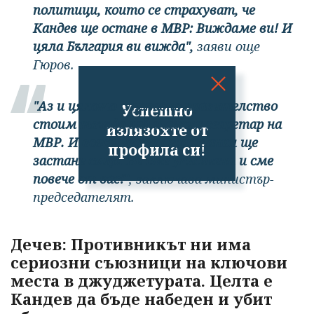
политици, които се страхуват, че
Кандев ще остане в МВР: Виждаме ви! И
цяла България ви вижда",
заяви още
Гюров.
"Аз и цялото служебно правителство
Успешно
стоим твърдо зад главния секретар на
излязохте от
МВР. И всеки честен гражданин ще
профила си!
застане също. Не сме уплашени и сме
повече от вас!"
, заключава министър-
председателят.
Дечев: Противникът ни има
сериозни съюзници на ключови
места в джуджетурата.
Целта е
Кандев да бъде набеден и убит