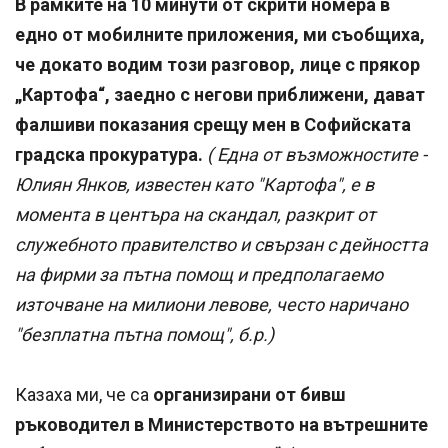
В рамките на 10 минути от скрити номера в
едно от мобилните приложения, ми съобщиха,
че докато водим този разговор, лице с прякор
„Картофа“, заедно с негови приближени, дават
фалшиви показания срещу мен в Софийската
градска прокуратура.
( Една от възможностите -
Юлиян Янков, известен като "Картофа", е в
момента в центъра на скандал, разкрит от
служебното правителство и свързан с дейността
на фирми за пътна помощ и предполагаемо
източване на милиони левове, често наричано
"безплатна пътна помощ", б.р.)
Казаха ми, че са
организирани от бивш
ръководител в Министерството на вътрешните