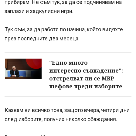
прибирам. Не съм тук, за да се подчинявам на
заплахи и задкулисни игри.
Тук съм, за да работя по начина, който видяхте
през последните два месеца.
"Едно много
интересно съвпадение":
отстрелват ли се МВР
шефове преди изборите
Казвам ви всичко това, защото вчера, четири дни
след изборите, получих няколко обаждания.