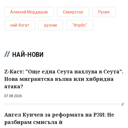
Алексей Мордашов
Северстал
Русия
най-богат
руснак
"Форбс"
НАЙ-НОВИ
Z-Каст: "Още една Сеута нахлува в Сеута".
Нова мигрантска вълна или хибридна
атака?
07.08.2026
Ангел Кунчев за реформата на РЗИ: Не
разбирам смисъла ѝ