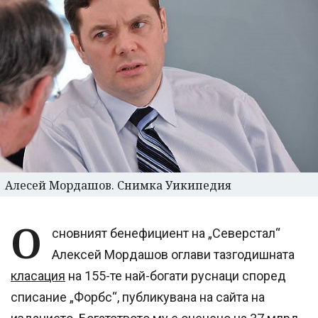
Алесей Мордашов. Снимка Уикипедия
О
сновният бенефициент на „Северстал“
Алексей Мордашов оглави тазгодишната
класация
на 155-те най-богати руснаци според
списание „Форбс“, публикувана на сайта на