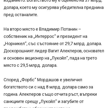
изданието. Богатството му е оценено на 37 млрд.
долара, което му осигурява убедителна преднина
пред останалите.
На второ място е Владимир Потанин –
собственик на „Интеррос“ и президент на
„Норникел“, със състояние от 29,7 млрд. долара.
Доскорошният лидер Вагит Алекперов, основател
и основен акционер на „Лукойл“, пада на трето
място с 29,5 млрд. долара.
Според „Форбс“ Мордашов е увеличил
богатството си с над 8 млрд. долара само за
година. Алекперов също отчита ръст, въпреки
санкциите срещу „Лукойл“ и загубите от