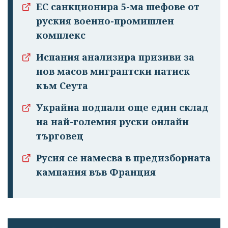
ЕС санкционира 5-ма шефове от
руския военно-промишлен
комплекс
Испания анализира призиви за
нов масов мигрантски натиск
към Сеута
Успешно
Украйна подпали още един склад
излязохте от
на най-големия руски онлайн
профила си!
търговец
Русия се намесва в предизборната
кампания във Франция