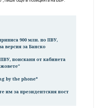
о“, пише още в позицията на ББР.
риписа 900 млн. по ПВУ,
ва версия за Банско
о ПВУ, поискани от кабинета
ажовете"
ng by the phone*
те им за президентския пост