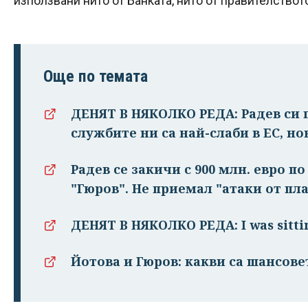
използвани нито от Банката, нито от правителствот
Още по темата
ДЕНЯТ В НЯКОЛКО РЕДА: Радев си п
службите ни са най-слаби в ЕС, но
Радев се закичи с 900 млн. евро п
"Гюров". Не приемал "атаки от пл
ДЕНЯТ В НЯКОЛКО РЕДА: I was sitti
Йотова и Гюров: какви са шансове