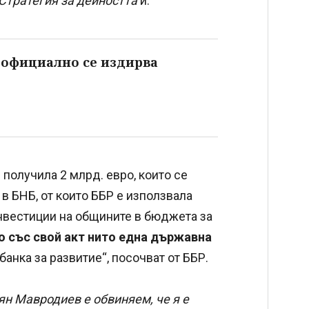
Стратегия за дейността
й.
 официално се издирва
 получила 2 млрд. евро, които се
в БНБ, от които ББР е използвала
инвестиции на общините в бюджета за
 със свой акт нито една държавна
анка за развитие“, посочват от ББР.
ян Мавродиев е обвиняем, че я е