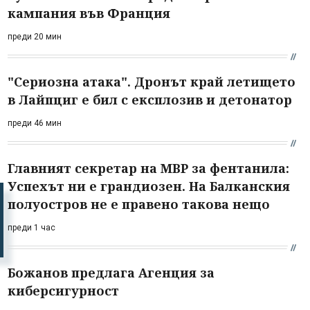
кампания във Франция
преди 20 мин
"Сериозна атака". Дронът край летището
в Лайпциг е бил с експлозив и детонатор
преди 46 мин
Главният секретар на МВР за фентанила:
Успехът ни е грандиозен. На Балканския
полуостров не е правено такова нещо
преди 1 час
Божанов предлага Агенция за
киберсигурност