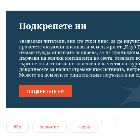
Подкрепете ни
Уважаеми читатели, вие сте тук и днес, за да научит
прочетете актуални анализи и коментари от „Клуб Z
имаме нужда от вашата подкрепа, за да продължим. 
държави на всички континенти по света, отваряте в
търсене на истинска, независима и качествена жур
допринесете за нашия стремеж към истината, непр
Можете да помогнете единственият поръчител на съ
ПОДКРЕПЕТЕ НИ
ббр
развитие
гюров