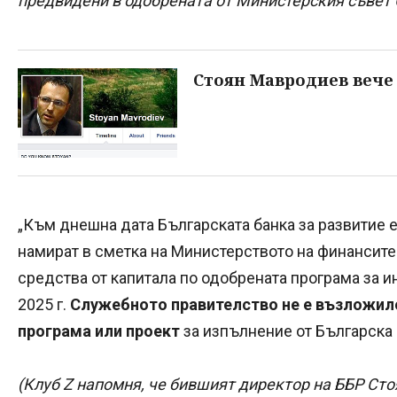
предвидени в одобрената от Министерския съвет 
Стоян Мавродиев вече
„Към днешна дата Българската банка за развитие е
намират в сметка на Министерството на финансите 
средства от капитала по одобрената програма за 
2025 г.
Служебното правителство не е възложило
програма или проект
за изпълнение от Българска б
(Клуб Z напомня, че бившият директор на ББР Сто