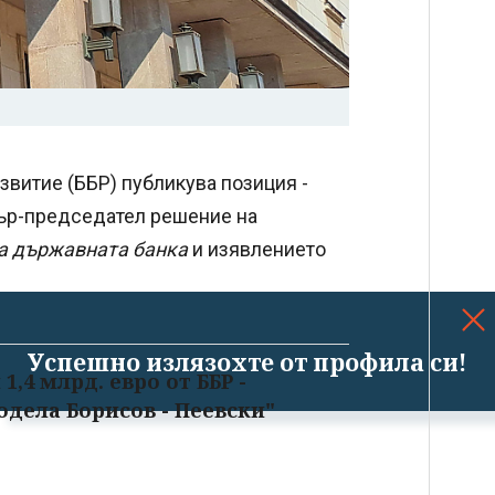
звитие (ББР) публикува позиция -
тър-председател решение на
а държавната банка
и изявлението
Успешно излязохте от профила си!
1,4 млрд. евро от ББР -
одела Борисов - Пеевски"