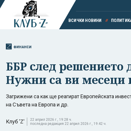
ВСИЧКИ НОВИНИ
ПОЛИТИК
ФИНАНСИ
ББР след решението 
Нужни са ви месеци 
Загрижени са как ще реагират Европейската инвест
на Съвета на Европа и др.
22 април 2026 г., 19:28 ч.
Клуб 'Z'
последна редакция 22 април 2026 г., 19:42 ч.