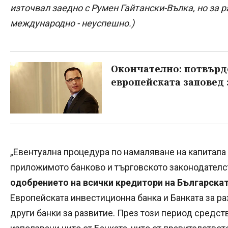
източвал заедно с Румен Гайтански-Вълка, но за р
международно - неуспешно.)
Окончателно: потвърд
европейската заповед 
„Евентуална процедура по намаляване на капитала 
приложимото банково и търговското законодател
одобрението на всички кредитори на Българскат
Европейската инвестиционна банка и Банката за ра
други банки за развитие. През този период средст