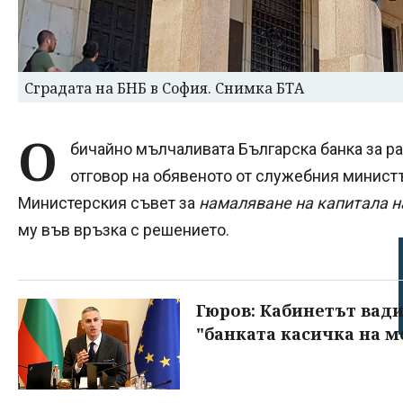
Сградата на БНБ в София. Снимка БТА
О
бичайно мълчаливата Българска банка за ра
отговор на обявеното от служебния минис
Министерския съвет за
намаляване на капитала н
му във връзка с решението.
Гюров: Кабинетът вади 
"банката касичка на м