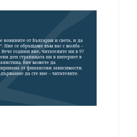
е новините от България и света, и да
“. Ние се обръщаме към вас с молба –
Вече години вие, читателите ни в 97
секи ден страницата ни в интернет в
налистика. Вие можете да
икривана от финансови зависимости.
държание да сте вие – читателите.