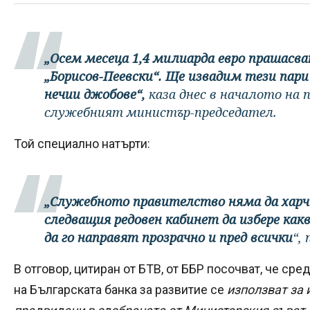
„Осем месеца 1,4 милиарда евро прашасва
„Борисов-Пеевски“. Ще извадим тези пари 
нечии джобове“,
каза днес в началото на
служебният министър-председател.
Той специално натърти:
„Служебното правителство няма да харч
следващия редовен кабинет да избере какв
да го направят прозрачно и пред всички
“,
В отговор, цитиран от БТВ, от ББР посочват, че сре
на Българската банка за развитие се
използват за 