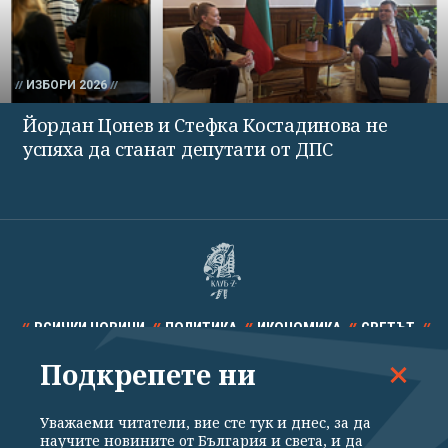
ИЗБОРИ 2026
Йордан Цонев и Стефка Костадинова не
успяха да станат депутати от ДПС
ВСИЧКИ НОВИНИ
ПОЛИТИКА
ИКОНОМИКА
СВЕТЪТ
Подкрепете ни
СПОРТ
КУЛТУРА
ТЕХНОЛОГИИ
КАЛЕЙДОСКОП
МНЕНИЯ
Уважаеми читатели, вие сте тук и днес, за да
научите новините от България и света, и да