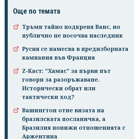
Още по темата
Тръмп тайно подкрепя Ванс, но
публично не посочва наследник
Успешно
Русия се намесва в предизборната
излязохте от
кампания във Франция
профила си!
Z-Каст: "Хамас" за първи път
говори за разоръжаване.
Исторически обрат или
тактически ход?
Вашингтон отне визата на
бразилската посланичка, а
Бразилия понижи отношенията с
Аржентина