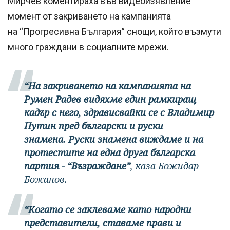
Мирчев коментираха във видеоизявление
момент от закриването на кампанията
на “Прогресивна България” снощи, който възмути
много граждани в социалните мрежи.
“На закриването на кампанията на
Румен Радев видяхме един рамкиращ
кадър с него, здрависвайки се с Владимир
Путин пред български и руски
знамена. Руски знамена виждаме и на
протестите на една друга българска
партия - “Възраждане”
, каза Божидар
Божанов.
“Когато се заклеваме като народни
представители, ставаме прави и