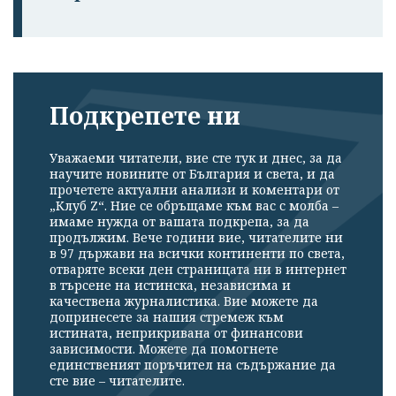
Подкрепете ни
Уважаеми читатели, вие сте тук и днес, за да
научите новините от България и света, и да
прочетете актуални анализи и коментари от
„Клуб Z“. Ние се обръщаме към вас с молба –
имаме нужда от вашата подкрепа, за да
продължим. Вече години вие, читателите ни
в 97 държави на всички континенти по света,
отваряте всеки ден страницата ни в интернет
в търсене на истинска, независима и
качествена журналистика. Вие можете да
допринесете за нашия стремеж към
истината, неприкривана от финансови
зависимости. Можете да помогнете
единственият поръчител на съдържание да
сте вие – читателите.