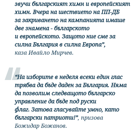
звучи българският химн и европейският
химн. Вчера на шествието на ПП-ДБ
за закриването на кампанията имаше
две знамена - българското
и европейското. Защото ние сме за
силна България в силна Европа”,
каза Ивайло Мирчев.
“На изборите в неделя всеки един глас
трябва да бъде даден за България. Няма
да позволим следващото българско
управление да бъде под руски
флаг. Затова гласувайте умно, като
български патриоти!”
, призова
Божидар Божанов.