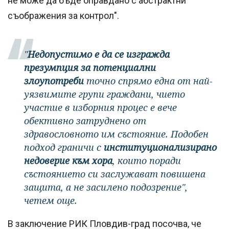
не може да бъде оправдано с абстрактни
съображения за контрол".
"
Недопустимо е да се изгражда
презумпция за потенциални
злоупотреби
точно спрямо една от най-
уязвимите групи граждани, чието
участие в изборния процес е вече
обективно затруднено от
здравословното им състояние. Подобен
подход граничи с
институционализирано
недоверие към хора
, които поради
състоянието си заслужават повишена
защита, а не засилено подозрение",
четем още.
В заключение РИК Пловдив-град посочва, че