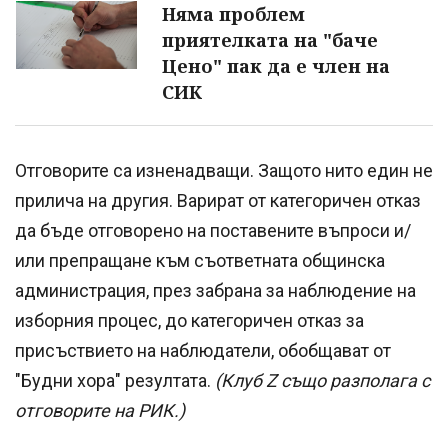
Няма проблем
приятелката на "баче
Цено" пак да е член на
СИК
Отговорите са изненадващи. Защото нито един не
прилича на другия. Варират от категоричен отказ
да бъде отговорено на поставените въпроси и/
или препращане към съответната общинска
администрация, през забрана за наблюдение на
изборния процес, до категоричен отказ за
присъствието на наблюдатели, обобщават от
"Будни хора" резултата.
(Клуб Z също разполага с
отговорите на РИК.)