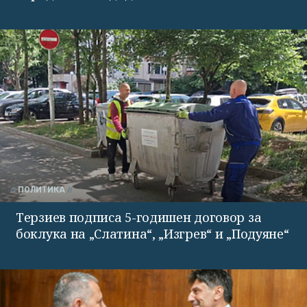
ПОЛИТИКА
Терзиев подписа 5-годишен договор за
боклука на „Слатина“, „Изгрев“ и „Подуяне“