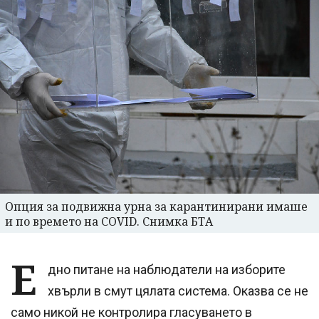
Опция за подвижна урна за карантинирани имаше
и по времето на COVID. Снимка БТА
Е
дно питане на наблюдатели на изборите
хвърли в смут цялата система. Оказва се не
само никой не контролира гласуването в