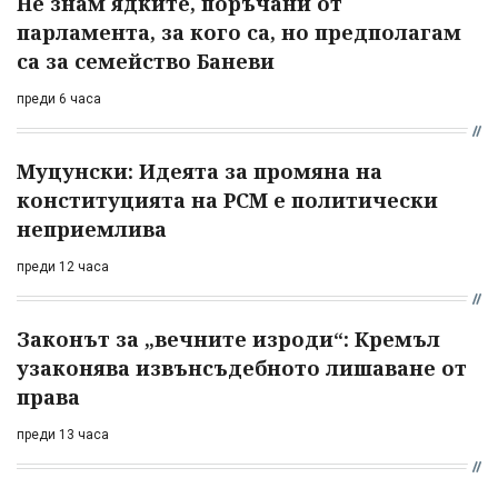
Не знам ядките, поръчани от
парламента, за кого са, но предполагам
са за семейство Баневи
преди 6 часа
Муцунски: Идеята за промяна на
конституцията на РСМ е политически
неприемлива
преди 12 часа
Законът за „вечните изроди“: Кремъл
узаконява извънсъдебното лишаване от
права
преди 13 часа