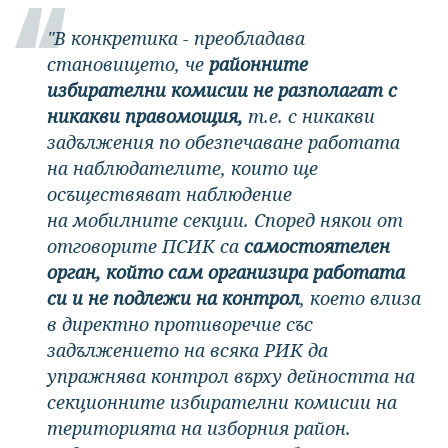
"В конкретика - преобладава
становището, че
районните
избирателни комисии не разполагат с
никакви правомощия,
т.е. с никакви
задължения по обезпечаване работата
на наблюдателите, които ще
осъществяват наблюдение
на мобилните секции. Според някои от
отговорите ПСИК са
самостоятелен
орган, който сам организира работата
си и не подлежи на контрол
, което влиза
в директно противоречие със
задължението на всяка РИК да
упражнява контрол върху дейността на
секционните избирателни комисии на
територията на изборния район.