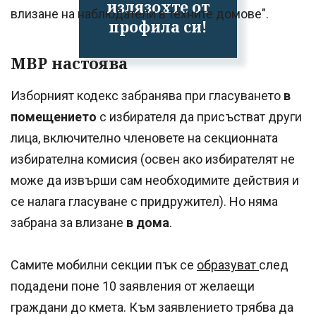
излязохте от
влизане на наблюдатели в техните домове".
профила си!
МВР настоява
Изборният кодекс забранява при гласуването
в
помещението
с избирателя да присъстват други
лица, включително членовете на секционната
избирателна комисия (освен ако избирателят не
може да извърши сам необходимите действия и
се налага гласуване с придружител). Но няма
забрана за влизане
в дома
.
Самите мобилни секции пък се
образуват
след
подадени поне 10 заявления от желаещи
граждани до кмета. Към заявлението трябва да