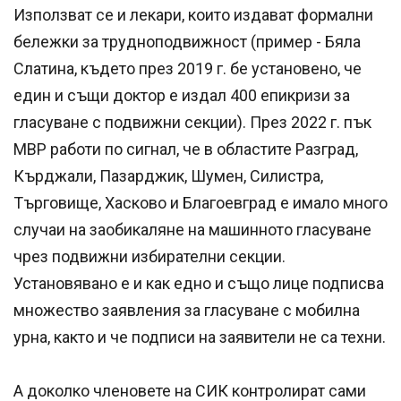
Използват се и лекари, които издават формални
бележки за трудноподвижност (пример - Бяла
Слатина, където през 2019 г. бе установено, че
един и същи доктор е издал 400 епикризи за
гласуване с подвижни секции). През 2022 г. пък
МВР работи по сигнал, че в областите Разград,
Кърджали, Пазарджик, Шумен, Силистра,
Търговище, Хасково и Благоевград е имало много
случаи на заобикаляне на машинното гласуване
чрез подвижни избирателни секции.
Установявано е и как едно и също лице подписва
множество заявления за гласуване с мобилна
урна, както и че подписи на заявители не са техни.
А доколко членовете на СИК контролират сами