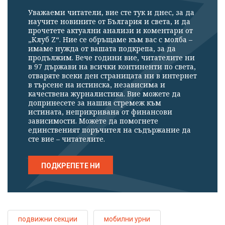
Уважаеми читатели, вие сте тук и днес, за да
научите новините от България и света, и да
прочетете актуални анализи и коментари от
„Клуб Z“. Ние се обръщаме към вас с молба –
имаме нужда от вашата подкрепа, за да
продължим. Вече години вие, читателите ни
в 97 държави на всички континенти по света,
отваряте всеки ден страницата ни в интернет
в търсене на истинска, независима и
качествена журналистика. Вие можете да
допринесете за нашия стремеж към
истината, неприкривана от финансови
зависимости. Можете да помогнете
единственият поръчител на съдържание да
сте вие – читателите.
ПОДКРЕПЕТЕ НИ
подвижни секции
мобилни урни