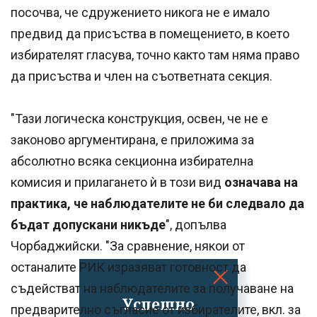
посочва, че сдружението никога не е имало
предвид да присъства в помещението, в което
избирателят гласува, точно както там няма право
да присъства и член на съответната секция.
"Тази логическа конструкция, освен, че не е
законово аргументирана, е приложима за
абсолютно всяка секционна избирателна
комисия и прилагането ѝ в този вид
означава на
практика, че наблюдателите не би следвало да
бъдат допускани никъде
", допълва
Чорбаджийски. "За сравнение, някои от
останалите РИК изразяват готовност да
съдействат на наблюдателите за получаване на
Успешно
предварително съгласие от избирателите, вкл. за