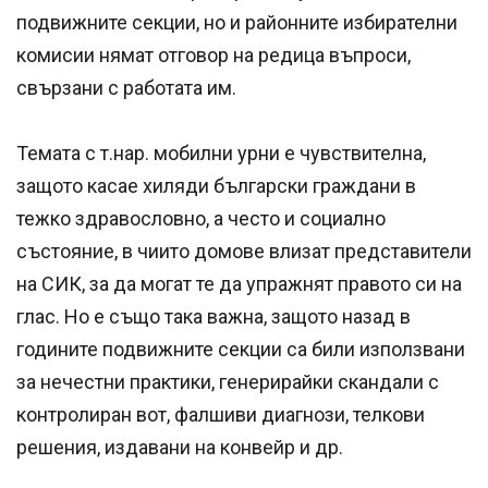
подвижните секции, но и районните избирателни
комисии нямат отговор на редица въпроси,
свързани с работата им.
Темата с т.нар. мобилни урни е чувствителна,
защото касае хиляди български граждани в
тежко здравословно, а често и социално
състояние, в чиито домове влизат представители
на СИК, за да могат те да упражнят правото си на
глас. Но е също така важна, защото назад в
годините подвижните секции са били използвани
за нечестни практики, генерирайки скандали с
контролиран вот, фалшиви диагнози, телкови
решения, издавани на конвейр и др.