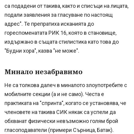
са подадени от такива, както и списъци на лицата,
подали заявления за гласуване по настоящ
адрес". Те препратиха исканията до
гореспоменатата РИК 16, която в становище,
издържано в същата стилистика като това до
"Будни хора", казва "не може".
Минало незабравимо
Не са толкова далеч в миналото злоупотребите с
мобилните секции (а и не само). Честа е
практиката на "спринта", когато се установява, че
членовете на такива СИК някак са успели да
обхванат физически невъзможно голям брой
гласоподаватели (примери Сърница, Батак).