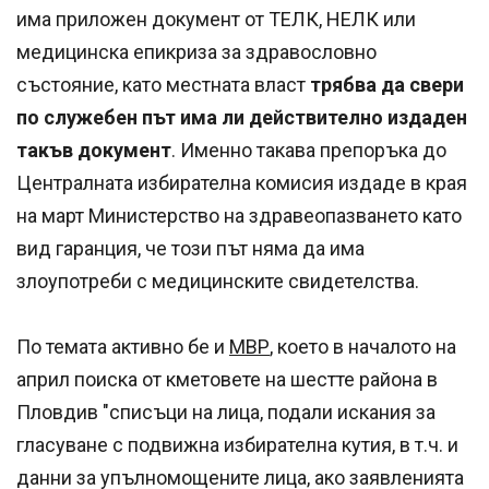
има приложен документ от ТЕЛК, НЕЛК или
медицинска епикриза за здравословно
състояние, като местната власт
трябва да свери
по служебен път има ли действително издаден
такъв документ
. Именно такава препоръка до
Централната избирателна комисия издаде в края
на март Министерство на здравеопазването като
вид гаранция, че този път няма да има
злоупотреби с медицинските свидетелства.
По темата активно бе и
МВР
, което в началото на
април поиска от кметовете на шестте района в
Пловдив "списъци на лица, подали искания за
гласуване с подвижна избирателна кутия, в т.ч. и
данни за упълномощените лица, ако заявленията