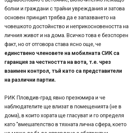
болни и граждани с трайни увреждания и затова
основен принцип трябва да е запазването на
човешкото достойнство и неприкосновеността на
личния живот и на дома. Всичко това е безспорен
факт, но от отговора става ясно още, че
единствено членовете на мобилната СИК са
гаранция за честността на вота, т.е. чрез
взаимен контрол, тъй като са представители
на различни партии.
РИК Пловдив-град явно презюмира и че
наблюдателите ще влизат в помещенията (не в
дома), в които хората ще гласуват и го определя
като "вмешателство в тяхната лична сфера, което