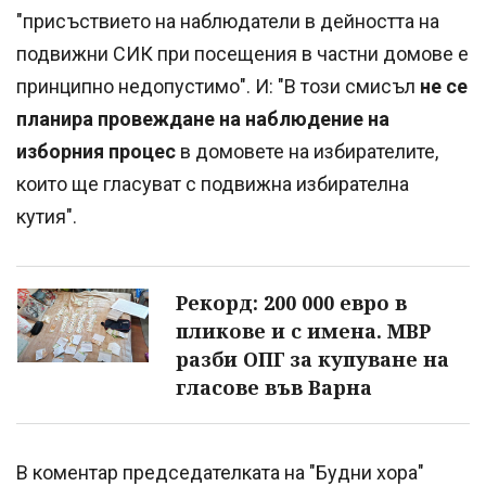
"присъствието на наблюдатели в дейността на
подвижни СИК при посещения в частни домове е
принципно недопустимо". И: "В този смисъл
не се
планира провеждане на наблюдение на
изборния процес
в домовете на избирателите,
които ще гласуват с подвижна избирателна
кутия".
Рекорд: 200 000 евро в
пликове и с имена. МВР
разби ОПГ за купуване на
гласове във Варна
В коментар председателката на "Будни хора"