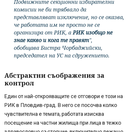
Подвижните секционни избирателни
комисии не би трябвало да
представляват изключение, но се оказва,
че работата им не просто не се
организира от РИК, а
РИК изобщо не
знае какво и кога те правят
",
обобщава Бистра Чорбаджийски,
председател на УС на сдружението.
Абстрактни съображения за
контрол
Един от най-открояващите се отговори е този на
РИК в Пловдив-град. В него се посочва колко
чувствителна е темата, работата изисква
посещение на частни жилища при лица в тежко
здравословно състояние, включително лежащо