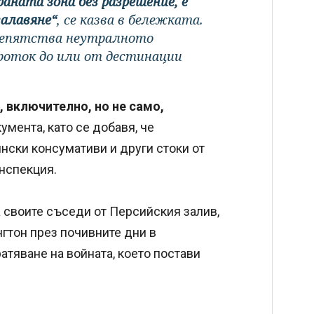
аната зона без разрешение, е
залавяне“
, се казва в бележката.
препятства неутралното
роток до или от дестинации
 включително, но не само,
умента, като се добавя, че
нски консумативи и други стоки от
нспекция.
 своите съседи от Персийския залив,
нгтон през почивните дни в
тяване на войната, което постави