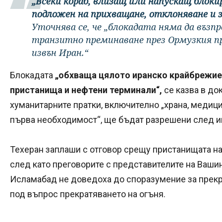
„Всеки кораб, влизащ или напускащ блокир
подложен на прихващане, отклоняване и 
Уточнява се, че „блокадата няма да въз
транзитно преминаване през Ормузкия п
извън Иран.“
Блокадата
„обхваща цялото иранско крайбрежие,
пристанища и нефтени терминали“,
се казва в док
хуманитарните пратки, включително „храна, медици
първа необходимост“, ще бъдат разрешени след и
Техеран заплаши с отговор срещу пристанищата на
след като преговорите с представителите на Ваши
Исламабад не доведоха до споразумение за прекра
под въпрос прекратяването на огъня.