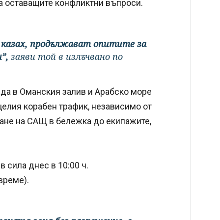
 на оставащите конфликтни въпроси.
о казах, продължават опитите за
и”,
заяви той в излъчвано по
да в Оманския залив и Арабско море
 целия корабен трафик, независимо от
ане на САЩ в бележка до екипажите,
 сила днес в 10:00 ч.
време).