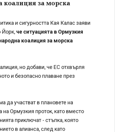
а коалиция за морска
итика и сигурността Кая Калас заяви
ю Йорк,
че ситуацията в Ормузкия
ународна коалиция за морска
алиция, но добави, че ЕС отхвърля
ното и безопасно плаване през
а да участват в плановете на
 на Ормузкия проток, като вместо
ията приключат - стъпка, която
ието в алианса, след като