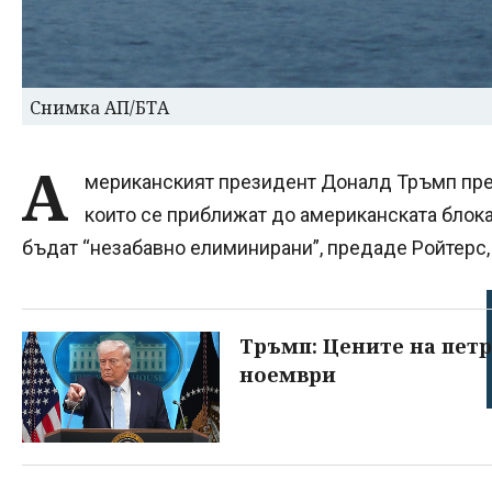
Снимка АП/БТА
А
мериканският президент Доналд Тръмп пред
които се приближат до американската блока
бъдат “незабавно елиминирани”, предаде Ройтерс, 
Тръмп: Цените на петр
ноември