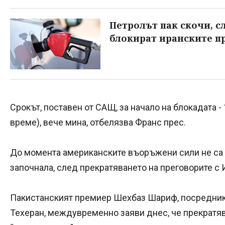
Петролът пак скочи, с
блокират иранските 
Срокът, поставен от САЩ, за начало на блокадата - 
време), вече мина, отбелязва Франс прес.
До момента американските въоръжени сили не са 
започнала, след прекратяването на преговорите с
Пакистанският премиер Шехбаз Шариф, посредник
Техеран, междувременно заяви днес, че прекратя