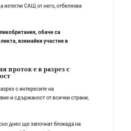
 изтегли САЩ от него, отбелязва
ликобритания, обаче са
ликта, вземайки участие в
я проток е в разрез с
ост
разрез с интересите на
вие и сдържаност от всички страни,
сно днес ще започнат блокада на