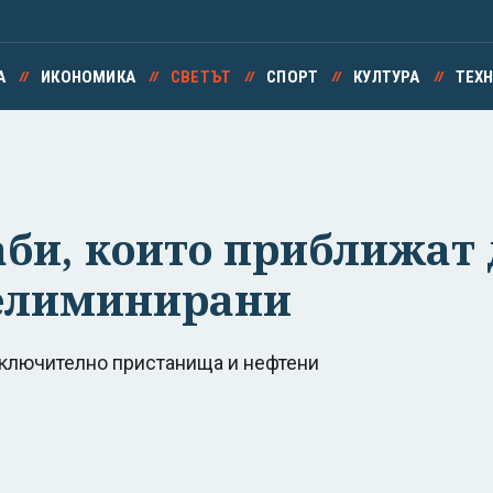
А
ИКОНОМИКА
СВЕТЪТ
СПОРТ
КУЛТУРА
ТЕХ
би, които приближат 
 елиминирани
включително пристанища и нефтени