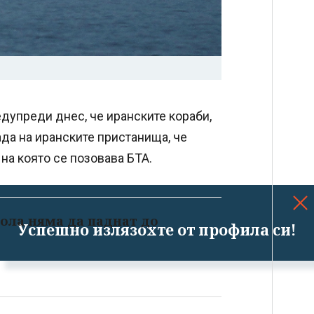
упреди днес, че иранските кораби,
да на иранските пристанища, че
на която се позовава БТА.
ола няма да паднат до
Успешно излязохте от профила си!