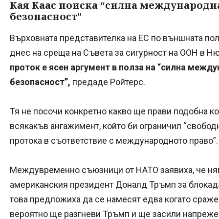
Кая Каас поиска “силна международн
безопасност”
Върховната представителка на ЕС по външната пол
днес на среща на Съвета за сигурност на ООН в Н
проток е ясен аргумент в полза на “силна межд
безопасност”,
предаде Ройтерс.
Тя не посочи конкретно какво ще прави подобна ко
всякакъв ангажимент, който би ограничил “свобод
протока в съответствие с международното право”.
Междувременно съюзници от НАТО заявиха, че ням
американския президент Доналд Тръмп за блокада
това предложиха да се намесят едва когато сражен
вероятно ще разгневи Тръмп и ще засили напрежен