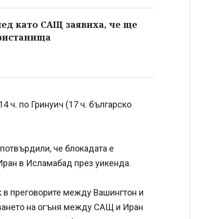
лед като САЩ заявиха, че ще
пристанища
14 ч. по Гринуич (17 ч. българско
потвърдили, че блокадата е
 Иран в Исламабад през уикенда.
 в преговорите между Вашингтон и
ването на огъня между САЩ и Иран