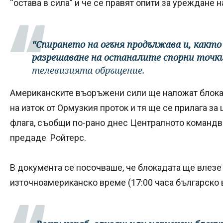
“остава в сила” и че се правят опити за уреждане
“Спирането на огъня продължава и, какт
разрешаване на останалите спорни точк
телевизията обръщение.
Американските въоръжени сили ще наложат блока
на изток от Ормузкия проток и тя ще се прилага за
флага, съобщи по-рано днес Централното командв
предаде Ройтерс.
В документа се посочваше, че блокадата ще влезе в
източноамериканско време (17:00 часа българско 