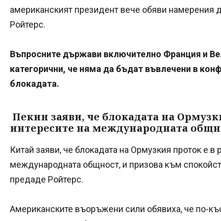
американският президент вече обяви намерения да
Ройтерс.
Въпросните държави включително Франция и Ве
категорични, че няма да бъдат въвлечени в конф
блокадата.
Пекин заяви, че блокадата на Ормузки
интересите на международната общн
Китай заяви, че блокадата на Ормузкия проток е в 
международната общност, и призова към спокойст
предаде Ройтерс.
Американските въоръжени сили обявиха, че по-къ