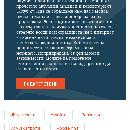
научите новините от България и света, и да
прочетете актуални анализи и коментари от
„Клуб Z“. Ние се обръщаме към вас с молба –
имаме нужда от вашата подкрепа, за да
продължим. Вече години вие, читателите ни
в 97 държави на всички континенти по света,
отваряте всеки ден страницата ни в интернет
в търсене на истинска, независима и
качествена журналистика. Вие можете да
допринесете за нашия стремеж към
истината, неприкривана от финансови
зависимости. Можете да помогнете
единственият поръчител на съдържание да
сте вие – читателите.
ПОДКРЕПЕТЕ НИ
ИИ материал
Украйна
Зеленски
Ормузки проток
морски път