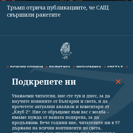
Тръмп отрича публикациите, че САЩ
свършили ракетите
ВСИЧКИ НОВИНИ
ПОЛИТИКА
ИКОНОМИКА
СВЕТЪТ
Подкрепете ни
СПОРТ
КУЛТУРА
ТЕХНОЛОГИИ
КАЛЕЙДОСКОП
МНЕНИЯ
Уважаеми читатели, вие сте тук и днес, за да
научите новините от България и света, и да
прочетете актуални анализи и коментари от
„Клуб Z“. Ние се обръщаме към вас с молба –
имаме нужда от вашата подкрепа, за да
продължим. Вече години вие, читателите ни в 97
Общи условия
Политика за поверителност
държави на всички континенти по света,