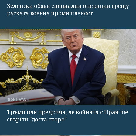
Зеленски обяви специални операции срещу
руската военна промишленост
ВОЙНАТА
Тръмп пак предрича, че войната с Иран ще
свърши "доста скоро"