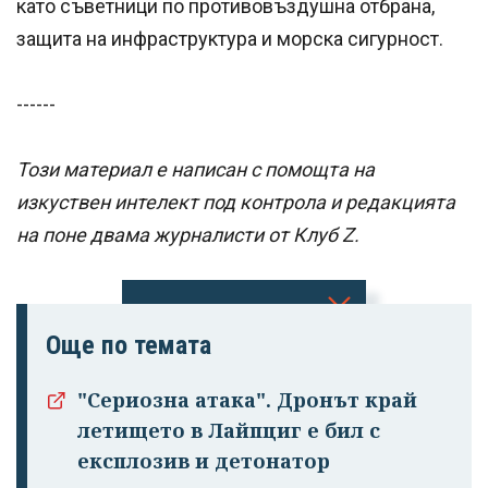
като съветници по противовъздушна отбрана,
защита на инфраструктура и морска сигурност.
------
Този материал е написан с помощта на
изкуствен интелект под контрола и редакцията
на поне двама журналисти от Клуб Z.
Още по темата
Успешно
излязохте от
"Сериозна атака". Дронът край
профила си!
летището в Лайпциг е бил с
експлозив и детонатор