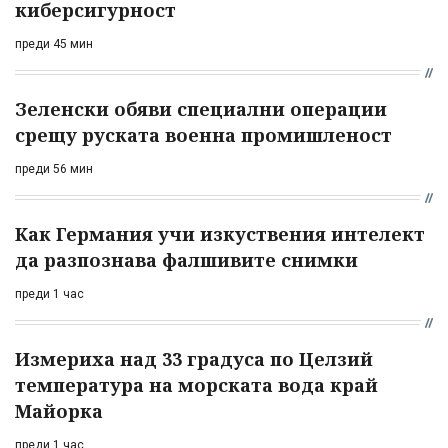
киберсигурност
преди 45 мин
Зеленски обяви специални операции
срещу руската военна промишленост
преди 56 мин
Как Германия учи изкуствения интелект
да разпознава фалшивите снимки
преди 1 час
Измериха над 33 градуса по Целзий
температура на морската вода край
Майорка
преди 1 час