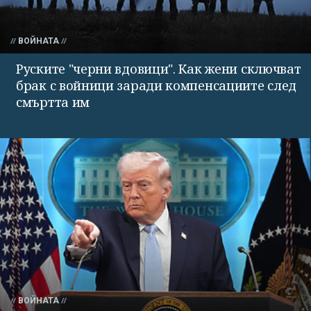
ВОЙНАТА
Руските "черни вдовици". Как жени сключват
брак с войници заради компенсациите след
смъртта им
ВОЙНАТА