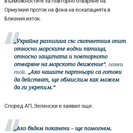
възможностите за повторно отваряне на
Ормузкия проток на фона на ескалацията в
Близкия изток.
„Украйна разполага със съответния опит
относно морските водни пътища,
относно защитата и повторното
отваряне на морското движение“
, заяви
той.
„Ако нашите партньори са готови
да действат, ще обмислим как можем
да ги укрепим.“
Според АП, Зеленски е заявил още:
„Ако бъдем поканени – ще помогнем.