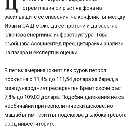
Ц
стремглавия си ръст на фона на
засилващите се опасения, че конфликтът между
Иран и САЩ може да се проточи и да засегне
ключова енергийна инфраструктура. Това
съобщава Асошиейтед прес, цитирайки анализи
на пазара и експертни оценки.
В петък американският лек суров петрол
поскъпна с 11,4% до 111,54 долара за барел, а
международният референтен Брент скочи със
7,8% до 109,03 долара. Подобни движения не са
необичайни при геополитически шокове, но
мащабът им този път подсказва дълбока тревога
сред инвеститорите.