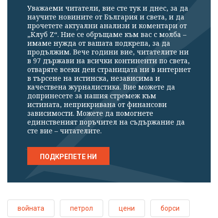
Уважаеми читатели, вие сте тук и днес, за да
научите новините от България и света, и да
прочетете актуални анализи и коментари от
„Клуб Z“. Ние се обръщаме към вас с молба –
имаме нужда от вашата подкрепа, за да
продължим. Вече години вие, читателите ни
в 97 държави на всички континенти по света,
отваряте всеки ден страницата ни в интернет
в търсене на истинска, независима и
качествена журналистика. Вие можете да
допринесете за нашия стремеж към
истината, неприкривана от финансови
зависимости. Можете да помогнете
единственият поръчител на съдържание да
сте вие – читателите.
ПОДКРЕПЕТЕ НИ
войната
петрол
цени
борси