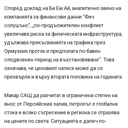
Според доклад на Би Ем Ай, аналитично звено на
компанията за финансови данни "Фич
солушънс", „по-продължителен конфликт
увеличава риска за физическата инфраструктура,
удължава прекъсванията на трафика през
Ормузкия проток и предполага по-бавен
следвоенен период на възстановяване“. Това
означава, че ценовият натиск може да се
прехвърли и върху втората половина на годината.
Макар САЩ да разчитат в ограничена степен на
внос от Персийския залив, петролът е глобална
стока и всяко сътресение в региона се отразява
на цените по света. Ситуацията е далеч по-