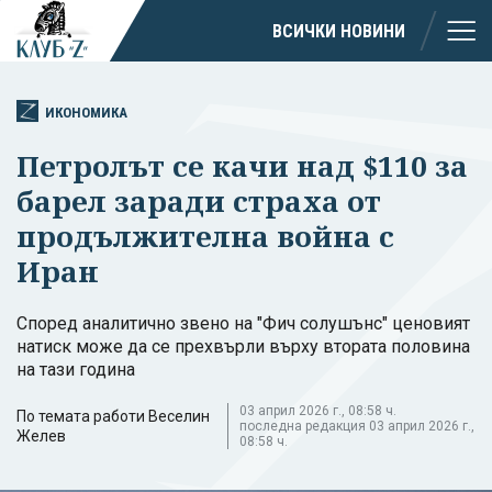
ВСИЧКИ НОВИНИ
ИКОНОМИКА
Петролът се качи над $110 за
барел заради страха от
продължителна война с
Иран
Според аналитично звено на "Фич солушънс" ценовият
натиск може да се прехвърли върху втората половина
на тази година
03 април 2026 г., 08:58 ч.
По темата работи Веселин
последна редакция 03 април 2026 г.,
Желев
08:58 ч.