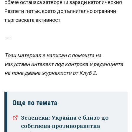
обаче останаха затворени заради католическия
Разпети петък, което допълнително ограничи
търговската активност.
----
Този материал е написан с помощта на
изкуствен интелект под контрола и редакцията
на поне двама журналисти от Клуб Z.
Още по темата
Успешно
Зеленски: Украйна е близо до
излязохте от
собствена противоракетна
профила си!