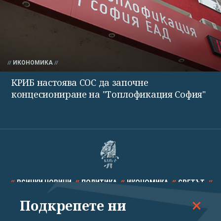
ИКОНОМИКА
КРИБ настоява СОС да започне
концесиониране на "Топлофикация София"
ВСИЧКИ НОВИНИ
ПОЛИТИКА
ИКОНОМИКА
СВЕТЪТ
Подкрепете ни
СПОРТ
КУЛТУРА
ТЕХНОЛОГИИ
КАЛЕЙДОСКОП
МНЕНИЯ