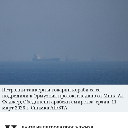
Петролни танкери и товарни кораби са се
подредили в Ормузкия проток, гледано от Мина Ал
Фаджер, Обединени арабски емирства, сряда, 11
март 2026 г. Снимка АП/БТА
ените на петрола продължиха