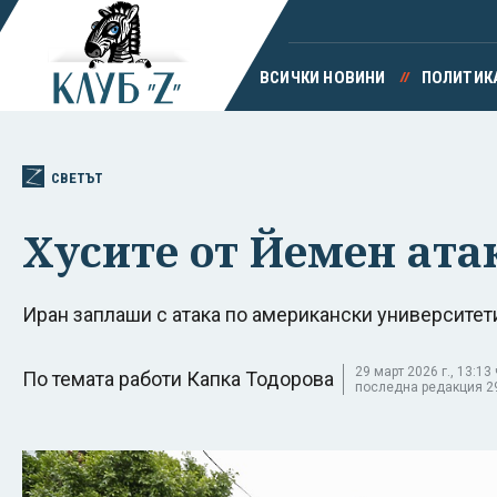
ВСИЧКИ НОВИНИ
ПОЛИТИК
СВЕТЪТ
Хусите от Йемен ата
Иран заплаши с атака по американски университет
29 март 2026 г., 13:13 
По темата работи Капка Тодорова
последна редакция 29 