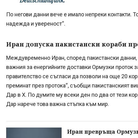
Deutschlandfunk.
По негови данни вече е имало непреки контакти. То
надежда и увереност“.
Иран допуска пакистански кораби пр
Междувременно Иран, според пакистански данни, 
важния за енергийните доставки Ормузки проток з
правителство се съгласи да позволи на още 20 кор
преминат през протока“, съобщи пакистанският 
Дар в X. По думите му всеки ден по два от тези ко
Дар нарече това важна стъпка към мир.
Иран превръща Ормузк