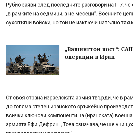
Рубио заяви след последните разговори на Г-7, ч
„в рамките на седмици, а не месеци“. Военните цел
сухопътни войски, но той не изключи напълно тяхн
„Вашингтон пост“: САЩ
операции в Иран
От своя страна израелската армия твърди, че в ра
до голяма степен иранското оръжейно производст
всички ключови компоненти на (иранската) военна 
армията Ефи Дефрин. „Това означава, че ще унищо