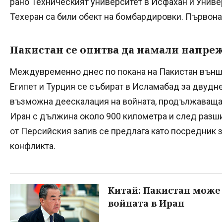
рано Техническият университет в Исфахан и Универ
Техеран са били обект на бомбардировки. Първона
Пакистан се опитва да намали напре
Междувременно днес по покана на Пакистан външн
Египет и Турция се събират в Исламабад за двудне
възможна деескалация на войната, продължаваща 
Иран с дължина около 900 километра и след разш
от Персийския залив се предлага като посредник 
конфликта.
Китай: Пакистан може 
войната в Иран