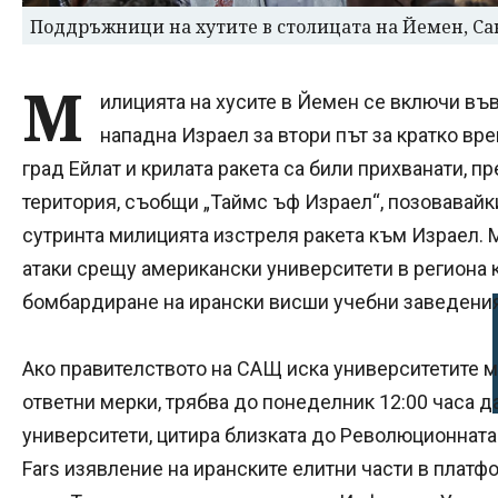
Поддръжници на хутите в столицата на Йемен, Сан
М
илицията на хусите в Йемен се включи във
нападна Израел за втори път за кратко вр
град Ейлат и крилата ракета са били прихванати, п
територия, съобщи „Таймс ъф Израел“, позовавайки
сутринта милицията изстреля ракета към Израел.
атаки срещу американски университети в региона
бомбардиране на ирански висши учебни заведения
Ако правителството на САЩ иска университетите м
ответни мерки, трябва до понеделник 12:00 часа 
университети, цитира близката до Революционнат
Fars изявление на иранските елитни части в платф