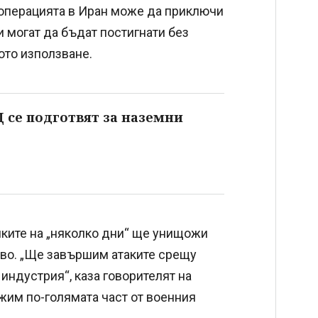
е операцията в Иран може да приключи
и могат да бъдат постигнати без
ото използване.
 се подготвят за наземни
мките на „няколко дни“ ще унищожи
во. „Ще завършим атаките срещу
индустрия“, каза говорителят на
жим по-голямата част от военния