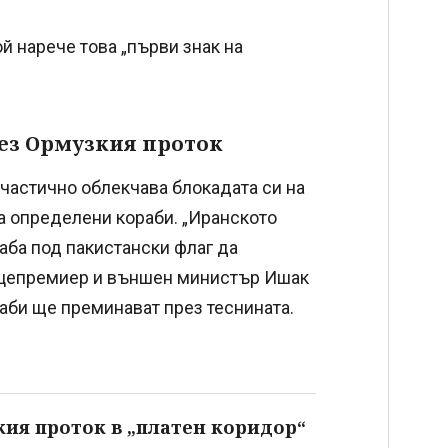
й нарече това „първи знак на
ез Ормузкия проток
частично облекчава блокадата си на
а определени кораби. „Иранското
аба под пакистански флаг да
вицепремиер и външен министър Ишак
раби ще преминават през теснината.
ия проток в „платен коридор“