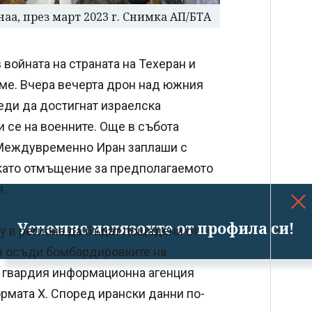
аа, през март 2023 г. Снимка АП/БТА
 войната на страната на Техеран и
еме. Вчера вечерта дрон над южния
реди да достигнат израелска
 се на военните. Още в събота
 Междувременно Иран заплаши с
 като отмъщение за предполагаемото
.
Успешно излязохте от профила си!
у в региона да бъдат пощадени от
да осъди бомбардировките на
а гвардия информационна агенция
ормата X. Според ирански данни по-