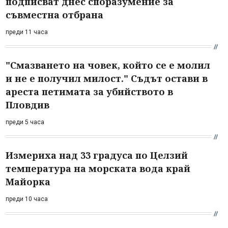
подписват днес споразумение за
съвместна отбрана
преди 11 часа
"Смазването на човек, който се е молил
и не е получил милост." Съдът остави в
ареста петимата за убийството в
Пловдив
преди 5 часа
Измериха над 33 градуса по Целзий
температура на морската вода край
Майорка
преди 10 часа