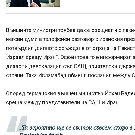
Външните министри трябва да се срещнат и с пак
негови думи в телефонен разговор с иранския пр
потвърдил „силното осъждане от страна на Пакис
Израел срещу Иран“. Освен това го е информирал з
диалог и деескалация със САЩ, приятелски държа
страни. Така Исламабад обменя послания между 
Според германския външен министър Йохан Вадеф
среща между представители на САЩ и Иран.
„Тя вероятно ще се състои съвсем скоро в