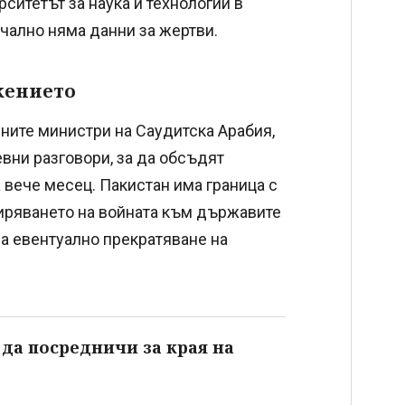
ситетът за наука и технологии в
чално няма данни за жертви.
жението
ите министри на Саудитска Арабия,
вни разговори, за да обсъдят
вече месец. Пакистан има граница с
иряването на войната към държавите
за евентуално прекратяване на
да посредничи за края на