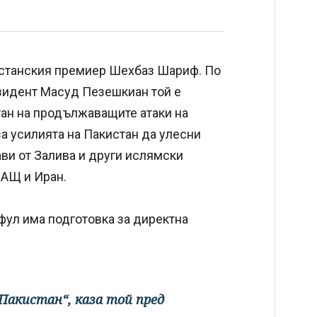
истанския премиер Шехбаз Шариф. По
езидент Масуд Пезешкиан той е
тан на продължаващите атаки на
а усилията на Пакистан да улесни
ви от Залива и други ислямски
САЩ и Иран.
ул има подготовка за директна
 Пакистан“, каза той пред