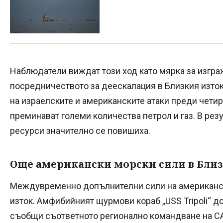
Наблюдатели виждат този ход като мярка за изгра
посредничеството за деескалация в Близкия изток
на израелските и американските атаки преди четир
преминават големи количества петрол и газ. В резу
ресурси значително се повишиха.
Още американски морски сили в Близ
Междувременно допълнителни сили на американск
изток. Амфибийният щурмови кораб „USS Tripoli“ до
съобщи съответното регионално командване на С