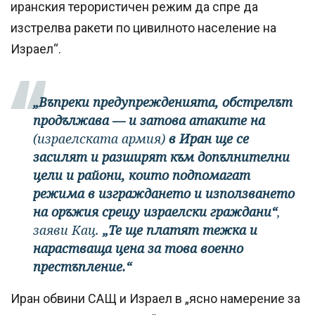
иранския терористичен режим да спре да
изстрелва ракети по цивилното население на
Израел“.
„Въпреки предупрежденията, обстрелът
продължава — и затова атаките на
(израелската армия)
в Иран ще се
засилят и разширят към допълнителни
цели и райони, които подпомагат
режима в изграждането и използването
на оръжия срещу израелски граждани“
,
заяви Кац.
„Те ще платят тежка и
нарастваща цена за това военно
престъпление.“
Иран обвини САЩ и Израел в „ясно намерение за