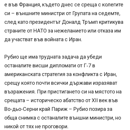
е във Франция, където днес се среща с колегите
си – външните министри от Групата на седемте,
след като президентът Доналд Тръмп критикува
страните от НАТО за нежеланието или отказа им
да участват във войната с Иран.
Рубио ще има трудната задача да убеди
останалите висши дипломати от Г‑7 в
американската стратегия за конфликта с Иран,
срещу която почти всички държави изразяват
възражения. При пристигането си на мястото на
срещата – историческо абатство от XII век във
Во-дьо-Серни край Париж – Рубио позира за
обща снимка с останалите външни министри, но
никой от тях не проговори.