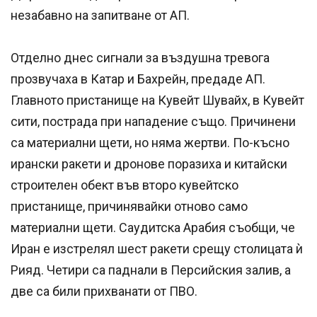
незабавно на запитване от АП.
Отделно днес сигнали за въздушна тревога
прозвучаха в Катар и Бахрейн, предаде АП.
Главното пристанище на Кувейт Шувайх, в Кувейт
сити, пострада при нападение също. Причинени
са материални щети, но няма жертви. По-късно
ирански ракети и дронове поразиха и китайски
строителен обект във второ кувейтско
пристанище, причинявайки отново само
материални щети. Саудитска Арабия съобщи, че
Иран е изстрелял шест ракети срещу столицата ѝ
Рияд. Четири са паднали в Персийския залив, а
две са били прихванати от ПВО.