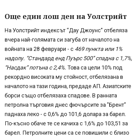
Още един лош ден на Уолстрийт
На Уолстрийт индексът “Дау Джоунс” отбеляза
вчера най-голямата си загуба от началото на
войната на 28 февруари - с
469 пункта или 1%
надолу. “Стандард енд Пуърс 500” спадна с 1,7%,
“Насдак” потъна с 2,4%.
Това са цели 10% под
рекордно високата му стойност, отбелязана в
началото на тази година, предаде АП. Азиатските
борси също отбелязаха спадове. В ранната
петролна търговия днес фючърсите за "Брент"
паднаха леко - с 0,6% до 101,6 долара за барел.
По-късно обаче те се качиха с 1,6% до 103,51 за
барел. Петролните цени са се повишили с близо