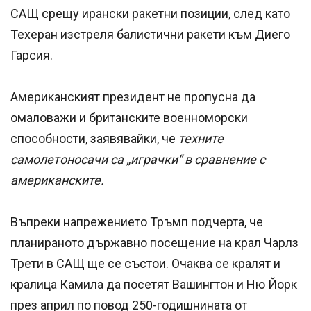
САЩ срещу ирански ракетни позиции, след като
Техеран изстреля балистични ракети към Диего
Гарсия.
Американският президент не пропусна да
омаловажи и британските военноморски
способности, заявявайки, че
техните
самолетоносачи са „играчки“ в сравнение с
американските.
Въпреки напрежението Тръмп подчерта, че
планираното държавно посещение на крал Чарлз
Трети в САЩ ще се състои. Очаква се кралят и
кралица Камила да посетят Вашингтон и Ню Йорк
през април по повод 250-годишнината от