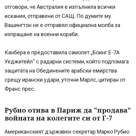
отговори, че Австралия е изпълнила всички
искания, отправени от САЩ. По думите му
Вашингтон не е отправял официална молба за
изпращане на военни кораби.
Канбера е предоставила самолет „Боинг E-7A
Уеджитейл“ с радарни системи, който подпомага
защитата на Обединените арабски емирства
срещу ирански удари, уточни Марлс, цитиран от
Франс прес.
Рубио отива в Париж да "продава"
войната на колегите си от Г-7
Американският държавен секретар Марко Рубио