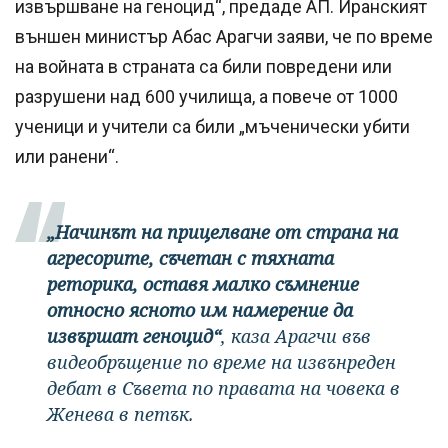
извършване на геноцид“, предаде АП. Иранският
външен министър Абас Арагчи заяви, че по време
на войната в страната са били повредени или
разрушени над 600 училища, а повече от 1000
ученици и учители са били „мъченически убити
или ранени“.
„Начинът на прицелване от страна на
агресорите, съчетан с тяхната
реторика, оставя малко съмнение
относно ясното им намерение да
извършат геноцид“
, каза Арагчи във
видеобръщение по време на извънреден
дебат в Съвета по правата на човека в
Женева в петък.