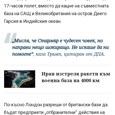
17-часов полет, вместо да кацне на съвместната
база на САЩ и Великобритания на остров Диего
Гарсия в Индийския океан.
„Мисля, че Стармър е чудесен човек, но
направи нещо шокиращо. Не искаше да ни
помогне“
, каза Тръмп, цитиран от ДПА.
Иран изстреля ракети към
военна база на 4000 км
По-късно Лондон разреши от британски бази да
бъдат предприети „отбранителни“ действия на