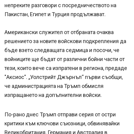
непреките разговори с посредничеството на
Пакистан, Египет и Турция продължават.
Американски служител от отбраната очаква
решението за новите войскови подкрепления да
бъде взето следващата седмица и посочи, че
войниците ще бъдат от различни бойни части от
тези, които вече са изпратени в региона, предаде
"Аксиос". „Уолстрийт Джърнъл“ първи съобщи,
че администрацията на Тръмп обмисля
изпращането на допълнителни войски.
По-рано днес Тръмп отправи серия от остри
критики към ключови съюзници, обвинявайки
Великобритания, Германия и Австралия в