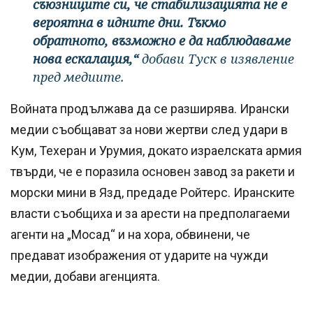
съюзниците си, че стабилизацията не е
вероятна в идните дни. Тъкмо
обратното, възможно е да наблюдаваме
нова ескалация,“
добави Туск в изявление
пред медиите.
Войната продължава да се разширява. Ирански
медии съобщават за нови жертви след удари в
Кум, Техеран и Урумия, докато израелската армия
твърди, че е поразила основен завод за ракети и
морски мини в Язд, предаде Ройтерс. Иранските
власти съобщиха и за арести на предполагаеми
агенти на „Мосад“ и на хора, обвинени, че
предават изображения от ударите на чужди
медии, добави агенцията.