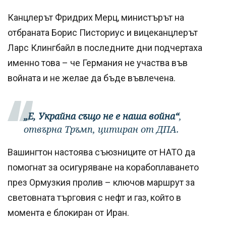
Канцлерът Фридрих Мерц, министърът на
отбраната Борис Писториус и вицеканцлерът
Ларс Клингбайл в последните дни подчертаха
именно това – че Германия не участва във
войната и не желае да бъде въвлечена.
„Е, Украйна също не е наша война“
,
отвърна Тръмп, цитиран от ДПА.
Вашингтон настоява съюзниците от НАТО да
помогнат за осигуряване на корабоплаването
през Ормузкия пролив – ключов маршрут за
световната търговия с нефт и газ, който в
момента е блокиран от Иран.