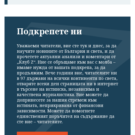
Подкрепете ни
Уважаеми читатели, вие сте тук и днес, за да
научите новините от България и света, и да
прочетете актуални анализи и коментари от
„Клуб Z“. Ние се обръщаме към вас с молба –
имаме нужда от вашата подкрепа, за да
продължим. Вече години вие, читателите ни
в 97 държави на всички континенти по света,
отваряте всеки ден страницата ни в интернет
в търсене на истинска, независима и
качествена журналистика. Вие можете да
допринесете за нашия стремеж към
истината, неприкривана от финансови
зависимости. Можете да помогнете
единственият поръчител на съдържание да
сте вие – читателите.