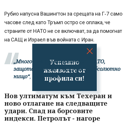
Рубио напусна Вашингтон за срещата на Г‑7 само
часове след като Тръмп остро се оплака, че
страните от НАТО не се включват, за да помогнат
на САЩ и Израел във войната с Иран.
Успешно
„Много сме разочаровани от НАТО,
защото НАТО не е направило абсолютно
излязохте от
нищо“
, каза Тръмп.
профила си!
Нов ултиматум към Техеран и
ново отлагане на следващите
удари. Спад на борсовите
индекси. Петролът - нагоре