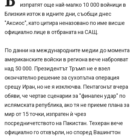
изпратят още най-малко 10 000 войници в
Близкия изток в идните дни, съобщи днес
"Аксиос", като цитира неназовано по име висше
официално лице в отбраната на САЩ.
По данни на международните медии до момента
американските войски в региона вече наброяват
над 50 000. Президентът Тръмп не е взел
окончателно решение за сухопътна операция
срещу Иран, но не я изключва. Пентагонът вчера
обяви, че чертае сценарии за "финален удар" по
ислямската република, ако тя не приеме плана за
мир от 15 точки, изпратен ѝ чрез
посредничетството на Пакистан. Техеран вече
официално го отхвърли, но според Вашингтон