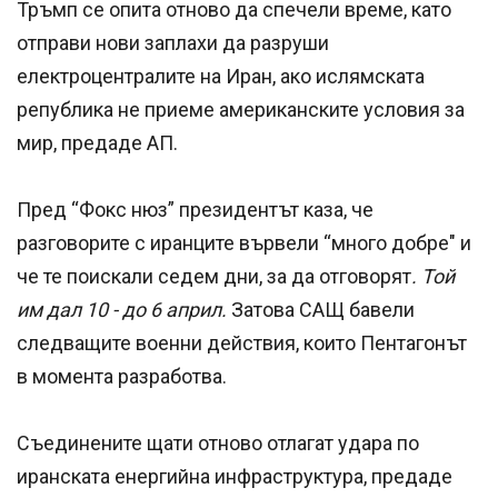
Тръмп се опита отново да спечели време, като
отправи нови заплахи да разруши
електроцентралите на Иран, ако ислямската
република не приеме американските условия за
мир, предаде АП.
Пред “Фокс нюз” президентът каза, че
разговорите с иранците вървели “много добре" и
че те поискали седем дни, за да отговорят
. Той
им дал 10 - до 6 април.
Затова САЩ бавели
следващите военни действия, които Пентагонът
в момента разработва.
Съединените щати отново отлагат удара по
иранската енергийна инфраструктура, предаде