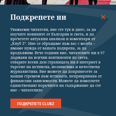
Подкрепете ни
ВОЙНАТА
Уважаеми читатели, вие сте тук и днес, за да
Зеленски в Белград: Разбирам скептицизма
научите новините от България и света, и да
прочетете актуални анализи и коментари от
на Вучич към ЕС, но Украйна е във война и
„Клуб Z“. Ние се обръщаме към вас с молба –
няма време
имаме нужда от вашата подкрепа, за да
продължим. Вече години вие, читателите ни в 97
държави на всички континенти по света,
отваряте всеки ден страницата ни в интернет в
търсене на истинска, независима и качествена
журналистика. Вие можете да допринесете за
нашия стремеж към истината, неприкривана от
финансови зависимости. Можете да помогнете
единственият поръчител на съдържание да сте
вие – читателите.
ПОДКРЕПЕТЕ CLUBZ