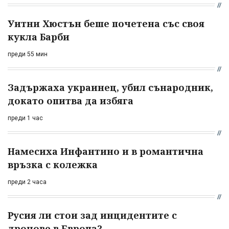
Уитни Хюстън беше почетена със своя
кукла Барби
преди 55 мин
Задържаха украинец, убил сънародник,
докато опитва да избяга
преди 1 час
Намесиха Инфантино и в романтична
връзка с колежка
преди 2 часа
Русия ли стои зад инцидентите с
дронове в Европа?