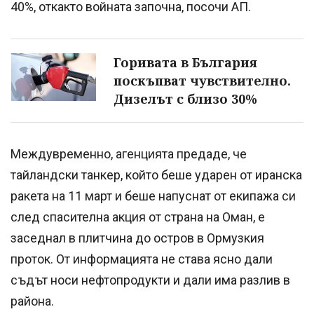
40%, откакто войната започна, посочи АП.
Горивата в България
поскъпват чувствително.
Дизелът с близо 30%
Междувременно, агенцията предаде, че
тайландски танкер, който беше ударен от иранска
ракета на 11 март и беше напуснат от екипажа си
след спасителна акция от страна на Оман, е
заседнал в плитчина до остров в Ормузкия
проток. От информацията не става ясно дали
съдът носи нефтопродукти и дали има разлив в
района.