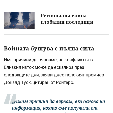
Регионална война -
глобални последици
Войната бушува с пълна сила
Има причини да вярваме, че конфликтът в
Близкия изток може да ескалира през
следващите дни, заяви днес полският премиер
Доналд Туск, цитиран от Ройтерс.
„Имам причини да вярвам, въз основа на
информация, която сме получили от