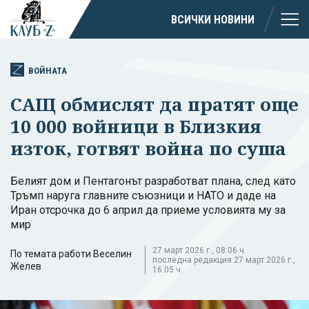
ВСИЧКИ НОВИНИ
ВОЙНАТА
САЩ обмислят да пратят още
10 000 войници в Близкия
изток, готвят война по суша
Белият дом и Пентагонът разработват плана, след като
Тръмп наруга главните съюзници и НАТО и даде на
Иран отсрочка до 6 април да приеме условията му за
мир
27 март 2026 г., 08:06 ч.
По темата работи Веселин
последна редакция 27 март 2026 г.,
Желев
16:05 ч.