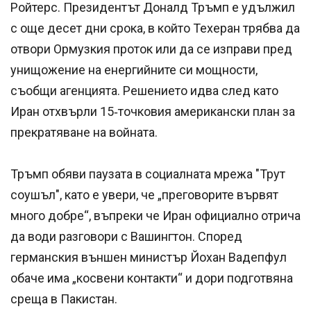
Ройтерс. Президентът Доналд Тръмп е удължил
с още десет дни срока, в който Техеран трябва да
отвори Ормузкия проток или да се изправи пред
унищожение на енергийните си мощности,
съобщи агенцията. Решението идва след като
Иран отхвърли 15‑точковия американски план за
прекратяване на войната.
Тръмп обяви паузата в социалната мрежа "Трут
соушъл", като е увери, че „преговорите вървят
много добре“, въпреки че Иран официално отрича
да води разговори с Вашингтон. Според
германския външен министър Йохан Вадепфул
обаче има „косвени контакти“ и дори подготвяна
среща в Пакистан.