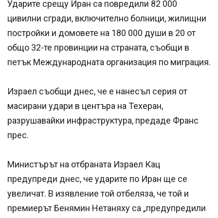
Ударите срещу Иран са повредили 82 000
цивилни сгради, включително болници, жилищни
постройки и домовете на 180 000 души в 20 от
общо 32-те провинции на страната, съобщи в
петък Международната организация по миграция.
Израел съобщи днес, че е нанесъл серия от
масирани удари в центъра на Техеран,
разрушавайки инфраструктура, предаде Франс
прес.
Министърът на отбраната Израел Кац
предупреди днес, че ударите по Иран ще се
увеличат. В изявление той отбеляза, че той и
премиерът Бенямин Нетаняху са „предупредили