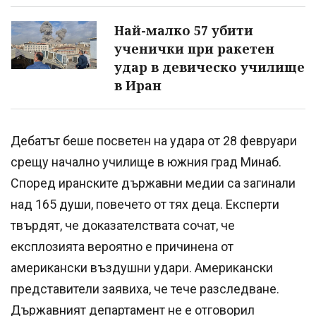
Най-малко 57 убити
ученички при ракетен
удар в девическо училище
в Иран
Дебатът беше посветен на удара от 28 февруари
срещу начално училище в южния град Минаб.
Според иранските държавни медии са загинали
над 165 души, повечето от тях деца. Експерти
твърдят, че доказателствата сочат, че
експлозията вероятно е причинена от
американски въздушни удари. Американски
представители заявиха, че тече разследване.
Държавният департамент не е отговорил