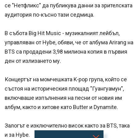
се "Нетфликс" да публикува данни за зрителската
аудитория по-късно тази седмица.
В събота Big Hit Music - музикалният лейбъл,
управляван от Hybe, обяви, че от албума Arirang на
BTS са продадени 3,98 милиона копия в първия
ден от излизането му.
Концертът на момчешката K-pop група, който се
състоя на историческия площад "Гуангуамун",
включваше изпълнения на песни от новия им
албум, както и хитове като Butter и Dynamite.
Залогът е изключително висок както за BTS, така
и за Hybe.