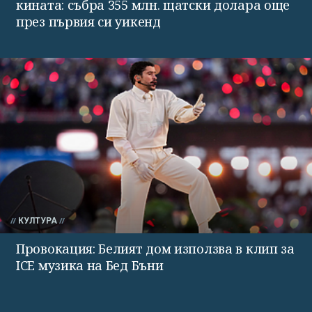
кината: събра 355 млн. щатски долара още
през първия си уикенд
КУЛТУРА
Провокация: Белият дом използва в клип за
ICE музика на Бед Бъни