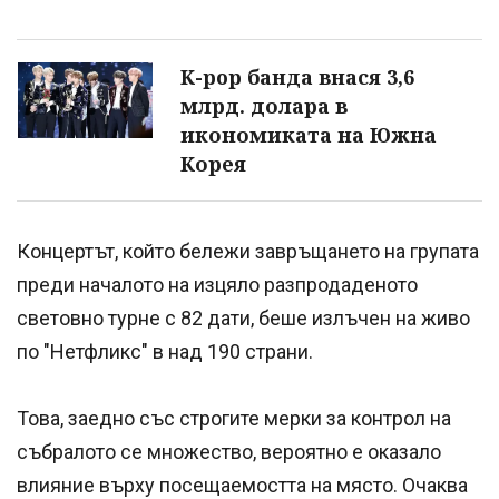
K-pop банда внася 3,6
млрд. долара в
икономиката на Южна
Корея
Концертът, който бележи завръщането на групата
преди началото на изцяло разпродаденото
световно турне с 82 дати, беше излъчен на живо
по "Нетфликс" в над 190 страни.
Това, заедно със строгите мерки за контрол на
събралото се множество, вероятно е оказало
влияние върху посещаемостта на място. Очаква