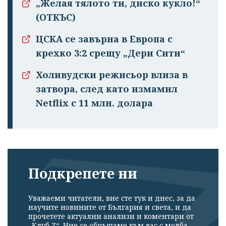
„Желая тялото ти, диско кукло!“
(ОТКЪС)
ЦСКА се завърна в Европа с
крехко 3:2 срещу „Дери Сити“
Холивудски режисьор влиза в
затвора, след като измамил
Netflix с 11 млн. долара
Подкрепете ни
Уважаеми читатели, вие сте тук и днес, за да
научите новините от България и света, и да
прочетете актуални анализи и коментари от
„Клуб Z“. Ние се обръщаме към вас с молба –