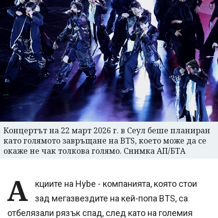
Концертът на 22 март 2026 г. в Сеул беше планиран
като голямото завръщане на BTS, което може да се
окаже не чак толкова голямо. Снимка АП/БТА
А
кциите на Hybe - компанията, която стои
зад мегазвездите на кей-попа BTS, са
отбелязали рязък спад, след като на големия