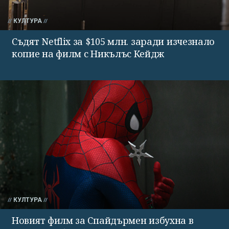
КУЛТУРА
Съдят Netflix за $105 млн. заради изчезнало
копие на филм с Никълъс Кейдж
КУЛТУРА
Новият филм за Спайдърмен избухна в