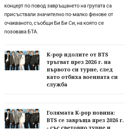
концерт по повод завръщането на групата са
присъствали значително по-малко фенове от
очакваното, съобщи Би Би Си, на която се
позовава БТА.
K-pop идолите от BTS
тръгват през 2026 г. на
първото си турне, след
като отбиха военната си
служба
Голямата K-pop новина:
BTS се завръща през 2026 г.
- със световно турне и