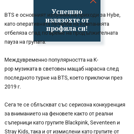
Успешно
BTS e основният източник на приходи за Hybe,
излязохте от
като оперативната печалба на компанията
профила си!
отбеляза спад по време на продължителната
пауза на групата.
Междувременно популярността на K-
pop музиката в световен мащаб нарасна след
последното турне на BTS, което приключи през
2019 г.
Сега те се сблъскват със сериозна конкуренция
за вниманието на феновете както от реални
съперници като групите Blackpink, Seventeen и
Stray Kids, така и от измислени като групите от