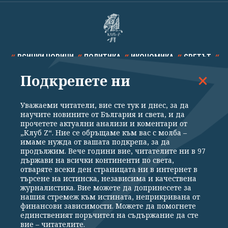
ВСИЧКИ НОВИНИ
ПОЛИТИКА
ИКОНОМИКА
СВЕТЪТ
Подкрепете ни
СПОРТ
КУЛТУРА
ТЕХНОЛОГИИ
КАЛЕЙДОСКОП
МНЕНИЯ
Уважаеми читатели, вие сте тук и днес, за да
научите новините от България и света, и да
прочетете актуални анализи и коментари от
„Клуб Z“. Ние се обръщаме към вас с молба –
имаме нужда от вашата подкрепа, за да
продължим. Вече години вие, читателите ни в 97
Общи условия
Политика за поверителност
държави на всички континенти по света,
отваряте всеки ден страницата ни в интернет в
Реклама
Партньори
Контакти
За Клуб Z
търсене на истинска, независима и качествена
Екип
Подкрепете ни
журналистика. Вие можете да допринесете за
нашия стремеж към истината, неприкривана от
финансови зависимости. Можете да помогнете
единственият поръчител на съдържание да сте
Издател на www.clubz.bg е „Клуб Зебра Медия“ ЕООД, София, ул. "Алеко
вие – читателите.
Константинов" 3. Всички права запазени 2026 „Клуб Зебра Медия“