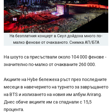
На безплатния концерт в Сеул дойдоха много по-
малко фенове от очакваното. Снимка АП/БТА
На шоуто са присъствали около 104 000 фенове -
значително по-малко от очакваните 260 000.
Акциите на Hybe бележеха ръст през последните
месеци в навечерието на турнето за завръщането
на BTS и излизането на новия им албум Arirang.
Днес обаче акциите им са спаднали с 15,5
процента.