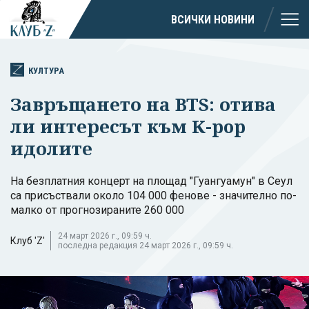
ВСИЧКИ НОВИНИ
КУЛТУРА
Завръщането на BTS: отива
ли интересът към K-pop
идолите
На безплатния концерт на площад "Гуангуамун" в Сеул
са присъствали около 104 000 фенове - значително по-
малко от прогнозираните 260 000
24 март 2026 г., 09:59 ч.
Клуб 'Z'
последна редакция 24 март 2026 г., 09:59 ч.