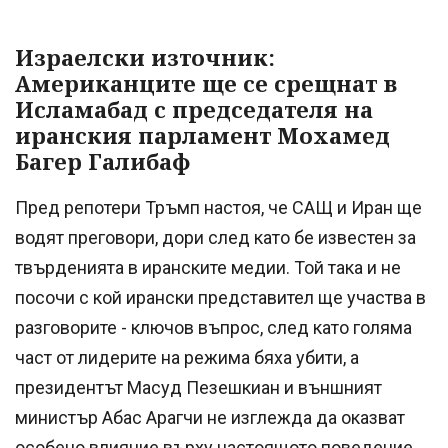
Израелски източник:
Американците ще се срещнат в
Исламабад с председателя на
иранския парламент Мохамед
Багер Галибаф
Пред репотери Тръмп настоя, че САЩ и Иран ще
водят преговори, дори след като бе известен за
твърденията в иранските медии. Той така и не
посочи с кой ирански представител ще участва в
разговорите - ключов въпрос, след като голяма
част от лидерите на режима бяха убити, а
президентът Масуд Пезешкиан и външният
министър Абас Арагчи не изглежда да оказват
особено влияние върху настоящото поведение