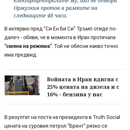
електроцентралите му, ако не отвори
Ормузкия проток в рамките на
следващите 48 часа.
В интервю пред "Си Ен Би Си" Тръмп отиде по-
далеч - обяви, че в момента в Иран протичала
"смяна на режима"
. Той не обясни какво точно
има предвид.
Войната в Иран вдигна с
25% цената на дизела и с
16% - бензина у нас
В резултат на поста на президента в Truth Social
цената на суровия петрол "Брент" рязко се