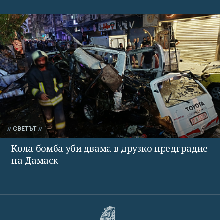
СВЕТЪТ
Кола бомба уби двама в друзко предградие
на Дамаск