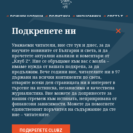
ВСИЧКИ НОВИНИ
ПОЛИТИКА
ИКОНОМИКА
СВЕТЪТ
Подкрепете ни
СПОРТ
КУЛТУРА
ТЕХНОЛОГИИ
КАЛЕЙДОСКОП
МНЕНИЯ
Уважаеми читатели, вие сте тук и днес, за да
научите новините от България и света, и да
прочетете актуални анализи и коментари от
„Клуб Z“. Ние се обръщаме към вас с молба –
имаме нужда от вашата подкрепа, за да
продължим. Вече години вие, читателите ни в 97
Общи условия
Политика за поверителност
държави на всички континенти по света,
отваряте всеки ден страницата ни в интернет в
Реклама
Партньори
Контакти
За Клуб Z
търсене на истинска, независима и качествена
Екип
Подкрепете ни
журналистика. Вие можете да допринесете за
нашия стремеж към истината, неприкривана от
финансови зависимости. Можете да помогнете
единственият поръчител на съдържание да сте
Издател на www.clubz.bg е „Клуб Зебра Медия“ ЕООД, София, ул. "Алеко
вие – читателите.
Константинов" 3. Всички права запазени 2026 „Клуб Зебра Медия“
ЕООД.
Препечатването на материали, снимки и видео от www.clubz.bg без
разрешение ще бъде преследвано по съдебен път, съгласно
ПОДКРЕПЕТЕ CLUBZ
ОБЩИТЕ УСЛОВИЯ