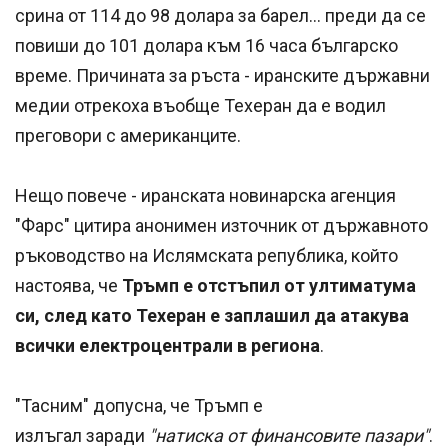
срина от 114 до 98 долара за барел... преди да се
повиши до 101 долара към 16 часа българско
време. Причината за ръста - иранските държавни
медии отрекоха въобще Техеран да е водил
преговори с американците.
Нещо повече - иранската новинарска агенция
"Фарс" цитира анонимен източник от държавното
ръководство на Ислямската република, който
настоява, че
Тръмп е отстъпил от ултиматума
си, след като Техеран е заплашил да атакува
всички електроцентрали в региона
.
"Тасним" допусна, че Тръмп е
излъгал заради
"натиска от финансовите пазари"
.