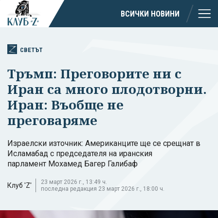
ВСИЧКИ НОВИНИ
СВЕТЪТ
Тръмп: Преговорите ни с
Иран са много плодотворни.
Иран: Въобще не
преговаряме
Израелски източник: Американците ще се срещнат в
Исламабад с председателя на иранския
парламент Мохамед Багер Галибаф
23 март 2026 г., 13:49 ч.
Клуб 'Z'
последна редакция 23 март 2026 г., 18:00 ч.