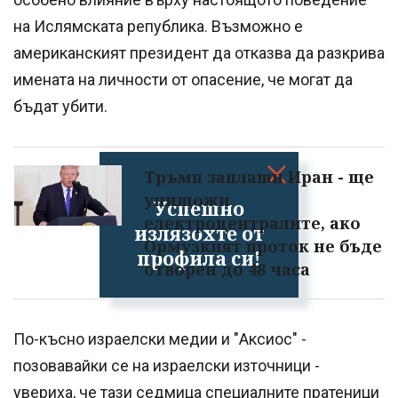
на Ислямската република. Възможно е
американският президент да отказва да разкрива
имената на личности от опасение, че могат да
бъдат убити.
Тръмп заплаши Иран - ще
унищожи
Успешно
електроцентралите, ако
излязохте от
Ормузкият проток не бъде
профила си!
отворен до 48 часа
По-късно израелски медии и "Аксиос" -
позовавайки се на израелски източници -
увериха, че тази седмица специалните пратеници