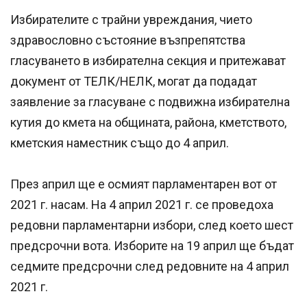
Избирателите с трайни увреждания, чието
здравословно състояние възпрепятства
гласуването в избирателна секция и притежават
документ от ТЕЛК/НЕЛК, могат да подадат
заявление за гласуване с подвижна избирателна
кутия до кмета на общината, района, кметството,
кметския наместник също до 4 април.
През април ще е осмият парламентарен вот от
2021 г. насам. На 4 април 2021 г. се проведоха
редовни парламентарни избори, след което шест
предсрочни вота. Изборите на 19 април ще бъдат
седмите предсрочни след редовните на 4 април
2021 г.