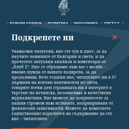
ВСИЧКИ НОВИНИ
ПОЛИТИКА
ИКОНОМИКА
СВЕТЪТ
Подкрепете ни
СПОРТ
КУЛТУРА
ТЕХНОЛОГИИ
КАЛЕЙДОСКОП
МНЕНИЯ
Уважаеми читатели, вие сте тук и днес, за да
научите новините от България и света, и да
прочетете актуални анализи и коментари от
„Клуб Z“. Ние се обръщаме към вас с молба –
имаме нужда от вашата подкрепа, за да
продължим. Вече години вие, читателите ни в 97
Общи условия
Политика за поверителност
държави на всички континенти по света,
отваряте всеки ден страницата ни в интернет в
Реклама
Партньори
Контакти
За Клуб Z
търсене на истинска, независима и качествена
Екип
Подкрепете ни
журналистика. Вие можете да допринесете за
нашия стремеж към истината, неприкривана от
финансови зависимости. Можете да помогнете
единственият поръчител на съдържание да сте
Издател на www.clubz.bg е „Клуб Зебра Медия“ ЕООД, София, ул. "Алеко
вие – читателите.
Константинов" 3. Всички права запазени 2026 „Клуб Зебра Медия“
ЕООД.
Препечатването на материали, снимки и видео от www.clubz.bg без