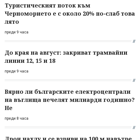
Туристическият поток към
Черноморието е с около 20% по-слаб това
лято
преди 9 часа
До края на август: закриват трамвайни
линии 12, 15 и 18
преди 9 часа
Вярно ли българските електроцентрали
на въглища печелят милиарди годишно?
Не
преди 8 часа
Дрон нахлу и се взриви на 100 м навътре