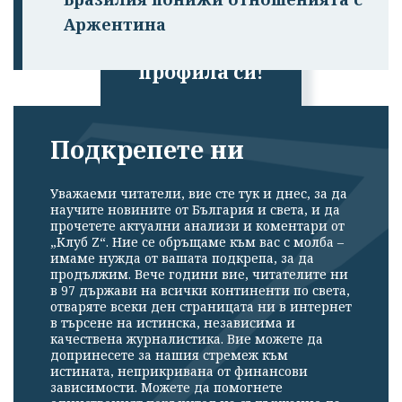
Успешно
Аржентина
излязохте от
профила си!
Подкрепете ни
Уважаеми читатели, вие сте тук и днес, за да
научите новините от България и света, и да
прочетете актуални анализи и коментари от
„Клуб Z“. Ние се обръщаме към вас с молба –
имаме нужда от вашата подкрепа, за да
продължим. Вече години вие, читателите ни
в 97 държави на всички континенти по света,
отваряте всеки ден страницата ни в интернет
в търсене на истинска, независима и
качествена журналистика. Вие можете да
допринесете за нашия стремеж към
истината, неприкривана от финансови
зависимости. Можете да помогнете