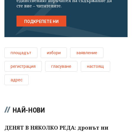
единственият поръчител на съдържание да
сте вие – читателите.
ПОДКРЕПЕТЕ НИ
площадът
избори
заявление
регистрация
гласуване
настоящ
адрес
НАЙ-НОВИ
ДЕНЯТ В НЯКОЛКО РЕДА: дронът ни