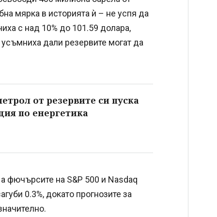
на мярка в историята ѝ – не успя да
иха с над 10% до 101.59 долара,
е усъмниха дали резервите могат да
етрол от резервите си пуска
ия по енергетика
 а фючърсите на S&P 500 и Nasdaq
агуби 0.3%, докато прогнозите за
начително.