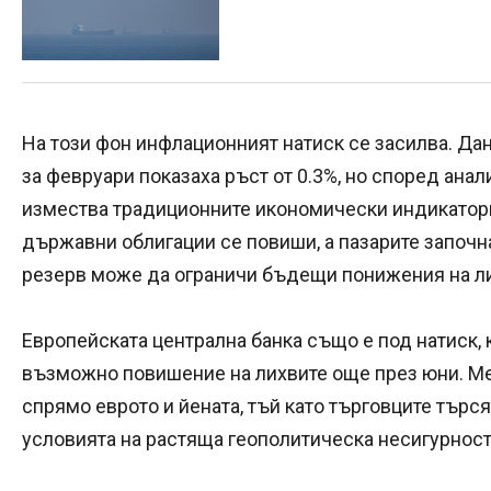
На този фон инфлационният натиск се засилва. Да
за февруари показаха ръст от 0.3%, но според анал
измества традиционните икономически индикатори
държавни облигации се повиши, а пазарите започна
резерв може да ограничи бъдещи понижения на ли
Европейската централна банка също е под натиск, 
възможно повишение на лихвите още през юни. 
спрямо еврото и йената, тъй като търговците търся
условията на растяща геополитическа несигурност