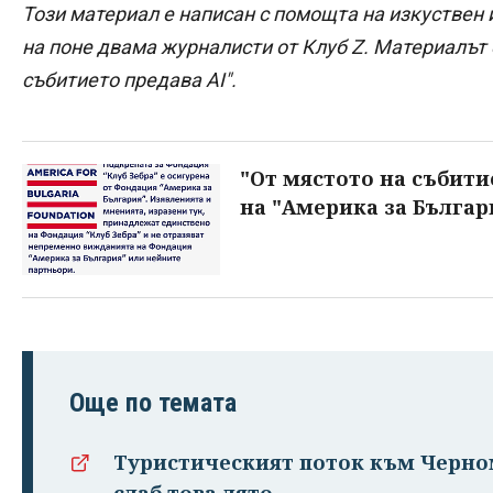
Този материал е написан с помощта на изкуствен 
на поне двама журналисти от Клуб Z. Материалът е
събитието предава AI".
"От мястото на събити
на "Америка за Българ
Още по темата
Туристическият поток към Черном
слаб това лято