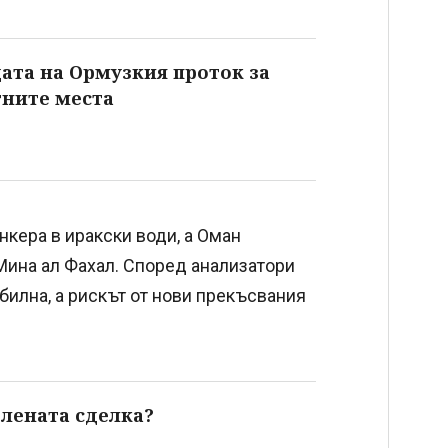
ата на Ормузкия проток за
тните места
нкера в иракски води, а Оман
Мина ал Фахал. Според анализатори
билна, а рискът от нови прекъсвания
елената сделка?