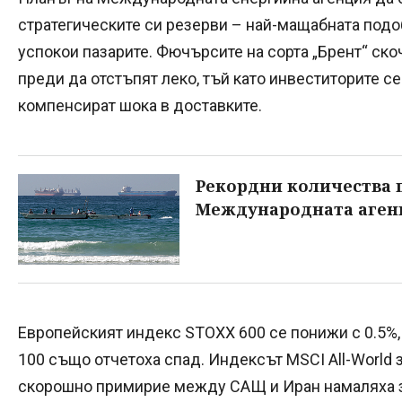
стратегическите си резерви – най-мащабната подоб
успокои пазарите. Фючърсите на сорта „Брент“ скоч
преди да отстъпят леко, тъй като инвеститорите с
компенсират шока в доставките.
Рекордни количества п
Международната агенц
Европейският индекс STOXX 600 се понижи с 0.5%,
100 също отчетоха спад. Индексът MSCI All-World з
скорошно примирие между САЩ и Иран намаляха з