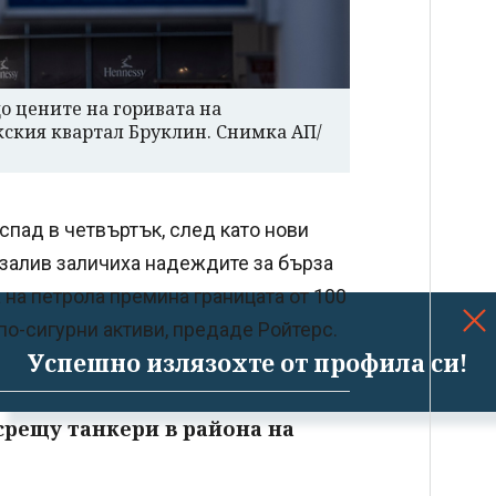
о цените на горивата на
ркския квартал Бруклин. Снимка АП/
спад в четвъртък, след като нови
 залив заличиха надеждите за бърза
 на петрола премина границата от 100
по-сигурни активи, предаде Ройтерс.
Успешно излязохте от профила си!
срещу танкери в района на