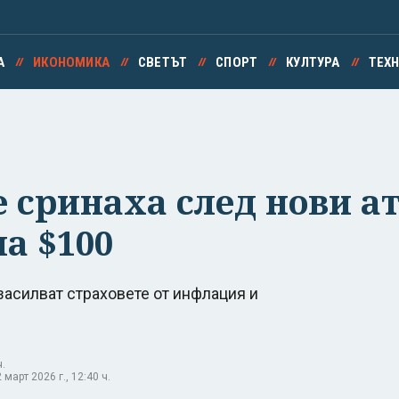
А
ИКОНОМИКА
СВЕТЪТ
СПОРТ
КУЛТУРА
ТЕХ
 сринаха след нови ат
а $100
 засилват страховете от инфлация и
ч.
арт 2026 г., 12:40 ч.