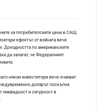
нните за потребителските цени в САЩ
изатори ефектът от войната вече
. Доходността по американските
ха да залагат, че Федералният
хвите.
като някои инвеститори вече очакват
Междувременно доларът поскъпна
т ликвидност и сигурност в
.