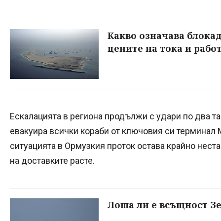
Какво означава блокад
цените на тока и рабо
Ескалацията в региона продължи с удари по два та
евакуира всички кораби от ключовия си терминал 
ситуацията в Ормузкия проток остава крайно неста
на доставките расте.
Лоша ли е всъщност З