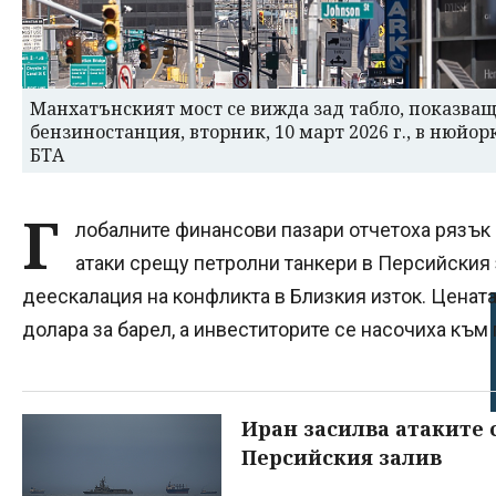
Манхатънският мост се вижда зад табло, показващ
бензиностанция, вторник, 10 март 2026 г., в нюйо
БТА
Г
лобалните финансови пазари отчетоха рязък 
атаки срещу петролни танкери в Персийския
деескалация на конфликта в Близкия изток. Цената
долара за барел, а инвеститорите се насочиха към 
Иран засилва атаките 
Персийския залив