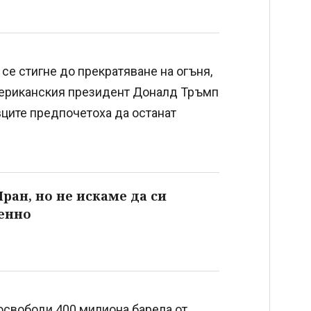
се стигне до прекратяване на огъня,
мериканския президент Доналд Тръмп
вците предпочетоха да останат
ран, но не искаме да си
енно
освободи 400 милиона барела от