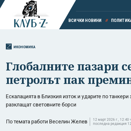
ВСИЧКИ НОВИНИ
ПОЛИТИК
ИКОНОМИКА
Глобалните пазари се
петролът пак премин
Ескалацията в Близкия изток и ударите по танкери
разклащат световните борси
12 март 2026 г., 12:40 
По темата работи Веселин Желев
последна редакция 12 м