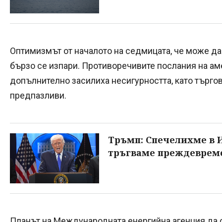
Оптимизмът от началото на седмицата, че може да 
бързо се изпари. Противоречивите послания на а
допълнително засилиха несигурността, като търго
предпазливи.
Тръмп: Спечелихме в И
тръгваме преждеврем
Планът на Международната енергийна агенция да 