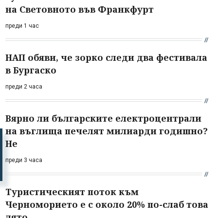
на Световното във Франкфурт
преди 1 час
НАП обяви, че зорко следи два фестивала
в Бургаско
преди 2 часа
Вярно ли българските електроцентрали
на въглища печелят милиарди годишно?
Не
преди 3 часа
Туристическият поток към
Черноморието е с около 20% по-слаб това
лято