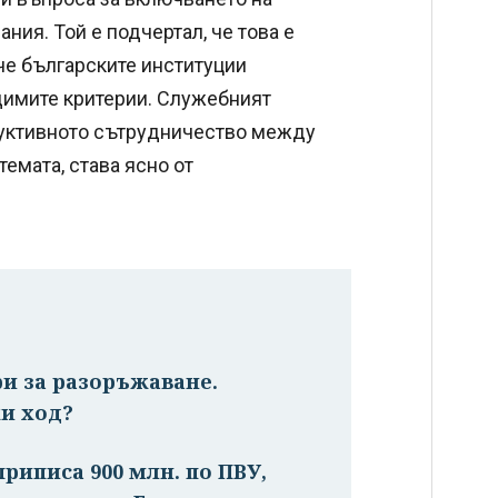
ния. Той е подчертал, че това е
че българските институции
димите критерии. Служебният
руктивното сътрудничество между
емата, става ясно от
ри за разоръжаване.
и ход?
риписа 900 млн. по ПВУ,