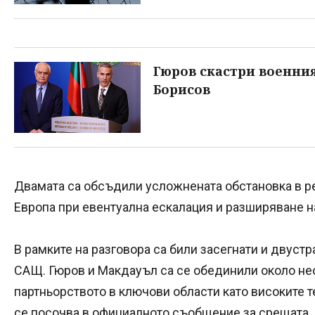
Гюров скастри военния
Борисов
Двамата са обсъдили усложнената обстановка в ре
Европа при евентуална ескалация и разширяване н
В рамките на разговора са били засегнати и двус
САЩ. Гюров и Макдауъл са се обединили около не
партньорството в ключови области като високите те
се посочва в официалното съобщение за срещата.