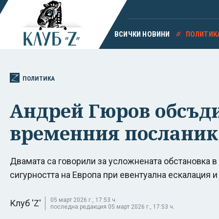
ВСИЧКИ НОВИНИ
ПОЛИТИК
ПОЛИТИКА
Андрей Гюров обсъди
временния посланик
Двамата са говорили за усложнената обстановка в
сигурността на Европа при евентуална ескалация 
05 март 2026 г., 17:53 ч.
Клуб 'Z'
последна редакция 05 март 2026 г., 17:53 ч.