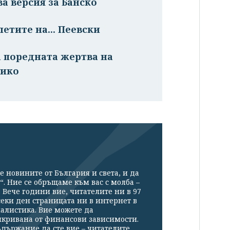
ва версия за Банско
етите на... Пеевски
а поредната жертва на
сико
е новините от България и света, и да
“. Ние се обръщаме към вас с молба –
Вече години вие, читателите ни в 97
секи ден страницата ни в интернет в
налистика. Вие можете да
икривана от финансови зависимости.
държание да сте вие – читателите.