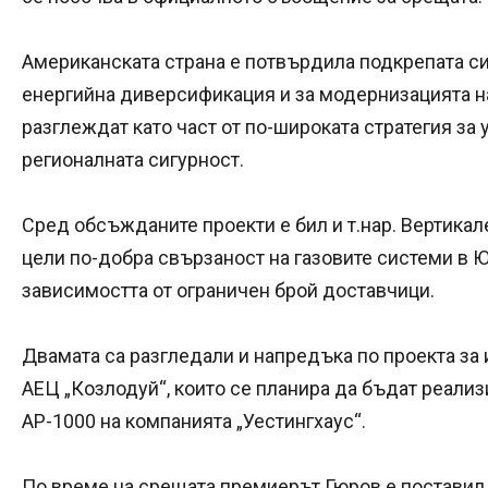
Американската страна е потвърдила подкрепата си
енергийна диверсификация и за модернизацията н
разглеждат като част от по-широката стратегия за 
регионалната сигурност.
Сред обсъжданите проекти е бил и т.нар. Вертикал
цели по-добра свързаност на газовите системи в 
зависимостта от ограничен брой доставчици.
Двамата са разгледали и напредъка по проекта за
АЕЦ „Козлодуй“, които се планира да бъдат реали
AP-1000 на компанията „Уестингхаус“.
По време на срещата премиерът Гюров е поставил 