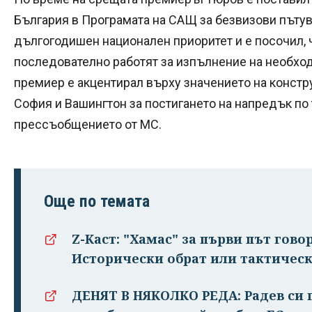
България в Програмата на САЩ за безвизови пътува
дългогодишен национален приоритет и е посочил, 
последователно работят за изпълнение на необхо
премиер е акцентирал върху значението на конст
София и Вашингтон за постигането на напредък по т
прессъобщението от МС.
Още по темата
Z-Каст: "Хамас" за първи път гово
Исторически обрат или тактическ
ДЕНЯТ В НЯКОЛКО РЕДА: Радев си п