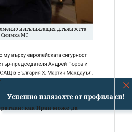
временно изпълняващия длъжността
. Снимка МС
о му върху европейската сигурност
стър-председателя Андрей Гюров и
САЩ в България Х. Мартин Макдауъл,
.
Успешно излязохте от профила си!
ератаки: как Иран може да