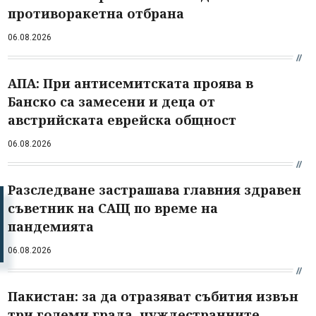
противоракетна отбрана
06.08.2026
АПА: При антисемитската проява в
Банско са замесени и деца от
австрийската еврейска общност
06.08.2026
Разследване застрашава главния здравен
съветник на САЩ по време на
пандемията
06.08.2026
Пакистан: за да отразяват събития извън
три големи града, чуждестранните