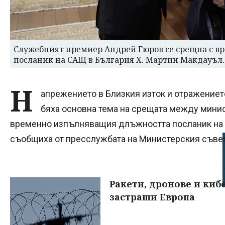
Служебният премиер Андрей Гюров се срещна с 
посланик на САЩ в България Х. Мартин Макдауъл
Н
апрежението в Близкия изток и отражениет
бяха основна тема на срещата между мини
временно изпълняващия длъжността посланик на 
съобщиха от пресслужбата на Министерския съвет
Ракети, дронове и киб
застраши Европа