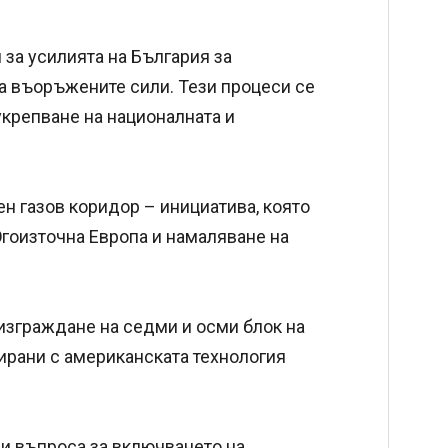
 за усилията на България за
а въоръжените сили. Тези процеси се
укрепване на националната и
ен газов коридор – инициатива, която
Югоизточна Европа и намаляване на
 изграждане на седми и осми блок на
зирани с американската технология
и въпроса за включването на