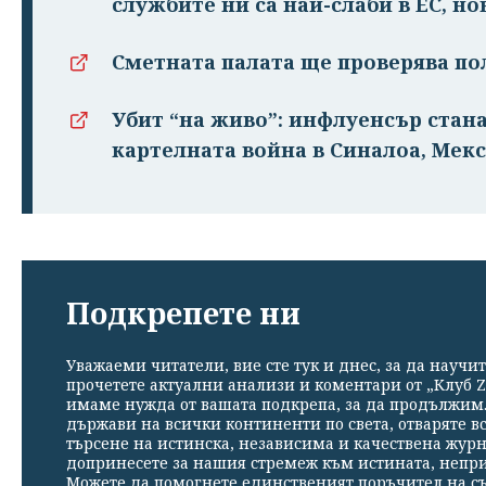
службите ни са най-слаби в ЕС, но
Сметната палата ще проверява пол
Убит “на живо”: инфлуенсър стан
картелната война в Синалоа, Мек
Подкрепете ни
Уважаеми читатели, вие сте тук и днес, за да научит
прочетете актуални анализи и коментари от „Клуб Z
имаме нужда от вашата подкрепа, за да продължим. 
държави на всички континенти по света, отваряте в
търсене на истинска, независима и качествена жур
допринесете за нашия стремеж към истината, непр
Можете да помогнете единственият поръчител на съ