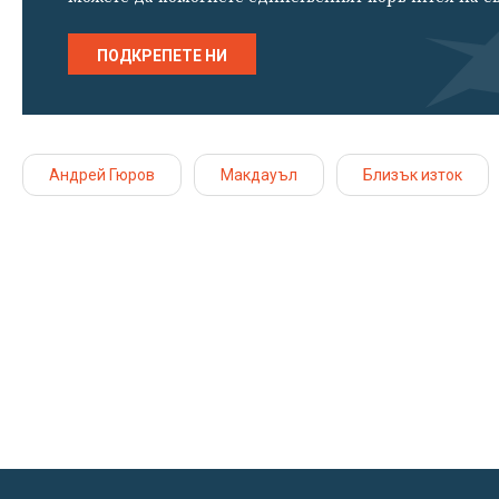
ПОДКРЕПЕТЕ НИ
Андрей Гюров
Макдауъл
Близък изток