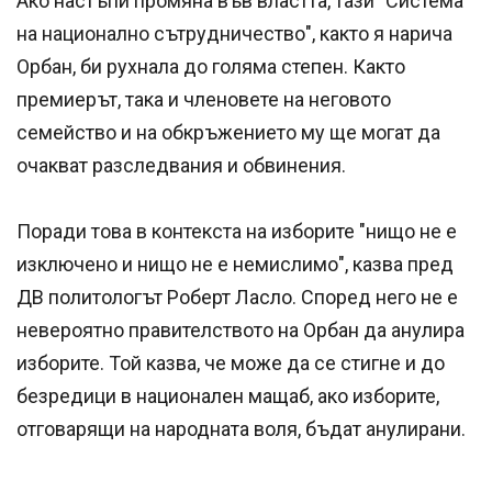
Ако настъпи промяна във властта, тази "Система
на национално сътрудничество", както я нарича
Орбан, би рухнала до голяма степен. Както
премиерът, така и членовете на неговото
семейство и на обкръжението му ще могат да
очакват разследвания и обвинения.
Поради това в контекста на изборите "нищо не е
изключено и нищо не е немислимо", казва пред
ДВ политологът Роберт Ласло. Според него не е
невероятно правителството на Орбан да анулира
изборите. Той казва, че може да се стигне и до
безредици в национален мащаб, ако изборите,
отговарящи на народната воля, бъдат анулирани.