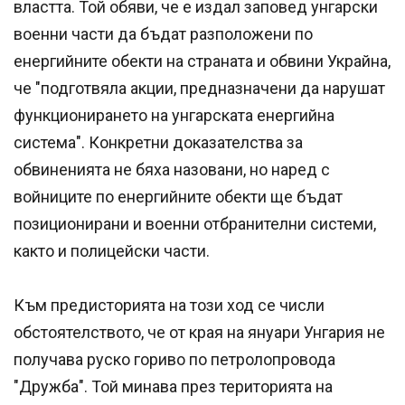
властта. Той обяви, че е издал заповед унгарски
военни части да бъдат разположени по
енергийните обекти на страната и обвини Украйна,
че "подготвяла акции, предназначени да нарушат
функционирането на унгарската енергийна
система". Конкретни доказателства за
обвиненията не бяха назовани, но наред с
войниците по енергийните обекти ще бъдат
позиционирани и военни отбранителни системи,
както и полицейски части.
Към предисторията на този ход се числи
обстоятелството, че от края на януари Унгария не
получава руско гориво по петролопровода
"Дружба". Той минава през територията на