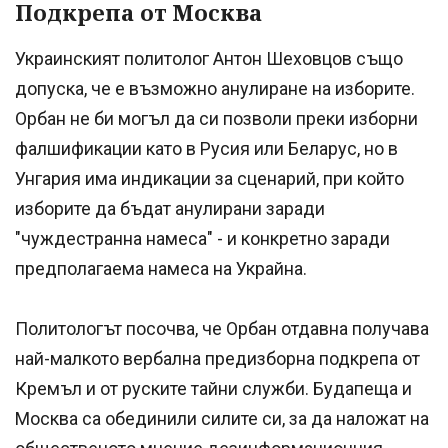
Подкрепа от Москва
Украинският политолог Антон Шеховцов също
допуска, че е възможно анулиране на изборите.
Орбан не би могъл да си позволи преки изборни
фалшификации като в Русия или Беларус, но в
Унгария има индикации за сценарий, при който
изборите да бъдат анулирани заради
"чуждестранна намеса" - и конкретно заради
предполагаема намеса на Украйна.
Политологът посочва, че Орбан отдавна получава
най-малкото вербална предизборна подкрепа от
Кремъл и от руските тайни служби. Будапеща и
Москва са обединили силите си, за да наложат на