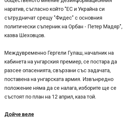
общественото мнение дезинформационния
наратив, съгласно който "ЕС и Украйна си
сътрудничат срещу "Фидес" с основния
политически съперник на Орбан - Петер Мадяр",
казва Шеховцов.
Междувременно Гергели Гулаш, началник на
кабинета на унгарския премиер, се постара да
разсее опасенията, свързани със задачата,
поставена на унгарската армия. Извънредно
положение няма да се налага, изборите ще се
състоят по план на 12 април, каза той.
Дойче веле