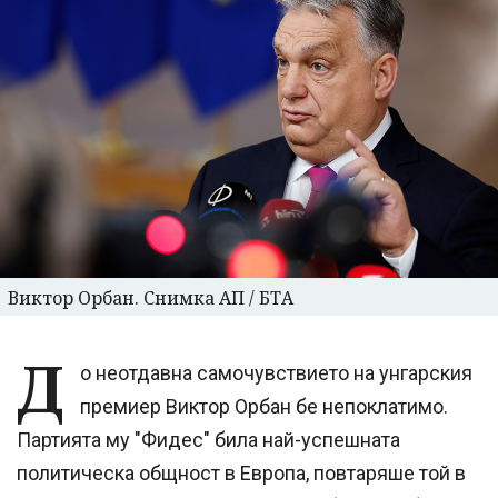
Виктор Орбан. Снимка АП / БТА
Д
о неотдавна самочувствието на унгарския
премиер Виктор Орбан бе непоклатимо.
Партията му "Фидес" била най-успешната
политическа общност в Европа, повтаряше той в