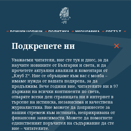
ВСИЧКИ НОВИНИ
ПОЛИТИКА
ИКОНОМИКА
СВЕТЪТ
Подкрепете ни
СПОРТ
КУЛТУРА
ТЕХНОЛОГИИ
КАЛЕЙДОСКОП
МНЕНИЯ
Уважаеми читатели, вие сте тук и днес, за да
научите новините от България и света, и да
прочетете актуални анализи и коментари от
„Клуб Z“. Ние се обръщаме към вас с молба –
имаме нужда от вашата подкрепа, за да
продължим. Вече години вие, читателите ни в 97
Общи условия
Политика за поверителност
държави на всички континенти по света,
отваряте всеки ден страницата ни в интернет в
Реклама
Партньори
Контакти
За Клуб Z
търсене на истинска, независима и качествена
Екип
Подкрепете ни
журналистика. Вие можете да допринесете за
нашия стремеж към истината, неприкривана от
финансови зависимости. Можете да помогнете
единственият поръчител на съдържание да сте
Издател на www.clubz.bg е „Клуб Зебра Медия“ ЕООД, София, ул. "Алеко
вие – читателите.
Константинов" 3. Всички права запазени 2026 „Клуб Зебра Медия“