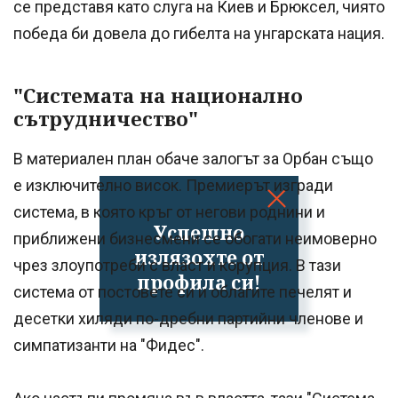
се представя като слуга на Киев и Брюксел, чиято
победа би довела до гибелта на унгарската нация.
"Системата на национално
сътрудничество"
В материален план обаче залогът за Орбан също
е изключително висок. Премиерът изгради
система, в която кръг от негови роднини и
Успешно
приближени бизнесмени се обогати неимоверно
излязохте от
чрез злоупотреби с власт и корупция. В тази
профила си!
система от постовете си и облагите печелят и
десетки хиляди по-дребни партийни членове и
симпатизанти на "Фидес".