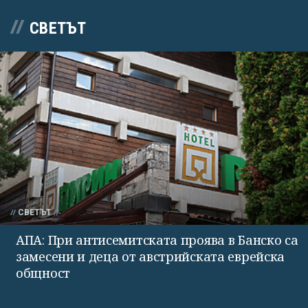
СВЕТЪТ
СВЕТЪТ
АПА: При антисемитската проява в Банско са
замесени и деца от австрийската еврейска
общност