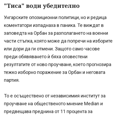
"Тиса" води убедително
Унгарските опозиционни политици, но и редица
коментатори изпаднаха в паника. Те виждат в
заповедта на Орбан за разполагането на военни
части стъпка, която може да попречи на изборите
или дори да ги отмени. Защото само часове
преди обявяването ѝ бяха оповестени
резултатите от ново проучване, което прогнозира
тежко изборно поражение за Орбан и неговата
партия.
То е осъществено от независимия институт за
проучване на общественото мнение Median и
предвещава преднина от 11 процента за