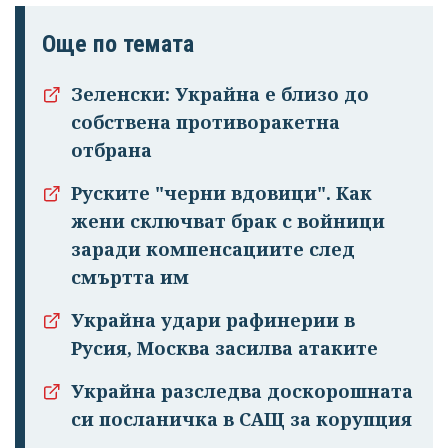
Още по темата
Зеленски: Украйна е близо до
собствена противоракетна
отбрана
Руските "черни вдовици". Как
жени сключват брак с войници
заради компенсациите след
смъртта им
Украйна удари рафинерии в
Русия, Москва засилва атаките
Украйна разследва доскорошната
си посланичка в САЩ за корупция