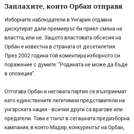
Заплахите, които Орбан отправя
Изборните наблюдатели в Унгария отдавна
дискутират дали премиерът би приел смяна на
властта, или не. Защото властовата обсесия на
Орбан е известна в страната от десетилетия.
През 2002 година той коментира изборното си
поражение с думите: "Родината не може да бъде
в опозиция".
Оттогава Орбан и неговата партия се възприемат
като единствените легитимни представители на
унгарската нация - всички други са врагове или
предатели. Това е тонът в сегашната предизборна
кампания, в която Мадяр, конкурентът на Орбан,