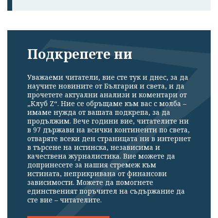
Подкрепете ни
Уважаеми читатели, вие сте тук и днес, за да
научите новините от България и света, и да
прочетете актуални анализи и коментари от
„Клуб Z“. Ние се обръщаме към вас с молба –
имаме нужда от вашата подкрепа, за да
продължим. Вече години вие, читателите ни
в 97 държави на всички континенти по света,
отваряте всеки ден страницата ни в интернет
в търсене на истинска, независима и
качествена журналистика. Вие можете да
допринесете за нашия стремеж към
истината, неприкривана от финансови
зависимости. Можете да помогнете
единственият поръчител на съдържание да
сте вие – читателите.