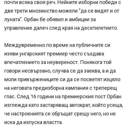
почти всяка своя реч. Нейните изборни победи с
две трети мнозинство можели "да се видят и от
луната". Орбан бе обявил и амбиции за
управление далеч след края на десетилетието.
Междувременно по време на публичните си
изяви унгарският премиер често създава
впечатлението за неувереност. Понякога той
говори несвързано, случва се да заеква, а и да
моли привържениците си да се посветят изцяло
на неговата предизборна кампания с треперещ
глас. След 16 години на премиерския пост Орбан
изглежда като застаряващ автократ, който усеща,
че настроенията се обръщат срещу него, но не
иска да изпуска властта.