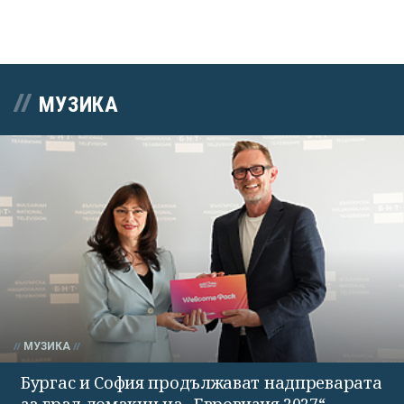
МУЗИКА
МУЗИКА
Бургас и София продължават надпреварата
за град домакин на „Евровизия 2027“