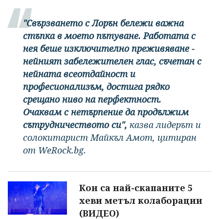
"Свързването с Лорън бележи важна
стъпка в моето пътуване. Работата с
нея беше изключително преживяване -
нейният забележителен глас, съчетан с
нейната всеотдайност и
професионализъм, достига рядко
срещано ниво на перфектност.
Очаквам с нетърпение да продължим
сътрудничеството си",
казва лидерът и
солокитарист Майкъл Амот, цитиран
от WeRock.bg.
Кои са най-скапаните 5
хеви метъл колаборации
(ВИДЕО)