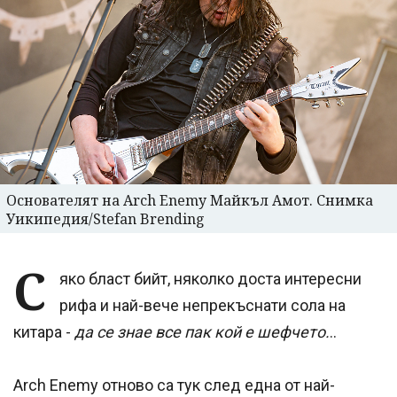
Основателят на Arch Enemy Майкъл Амот. Снимка
Уикипедия/Stefan Brending
С
яко бласт бийт, няколко доста интересни
рифа и най-вече непрекъснати сола на
китара -
да се знае все пак кой е шефчето.
..
Arch Enemy отново са тук след една от най-