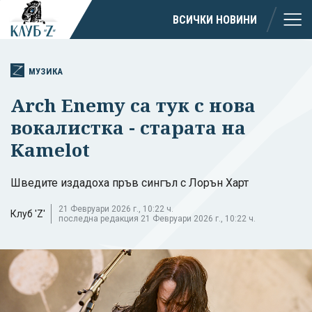
ВСИЧКИ НОВИНИ
МУЗИКА
Arch Enemy са тук с нова
вокалистка - старата на
Kamelot
Шведите издадоха пръв сингъл с Лорън Харт
21 Февруари 2026 г., 10:22 ч.
Клуб 'Z'
последна редакция 21 Февруари 2026 г., 10:22 ч.