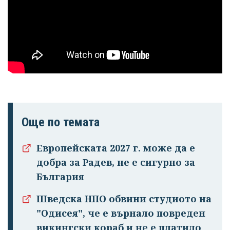
Още по темата
Европейската 2027 г. може да е
добра за Радев, не е сигурно за
България
Шведска НПО обвини студиото на
"Одисея", че е върнало повреден
викингски кораб и не е платило