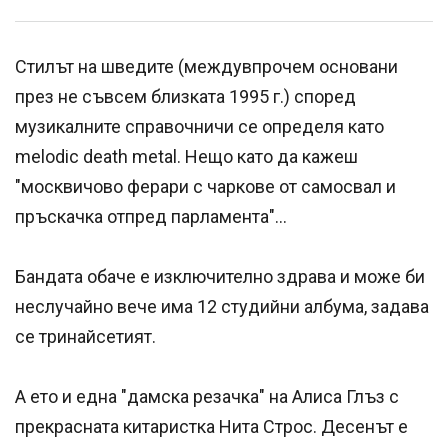
Стилът на шведите (междувпрочем основани
през не съвсем близката 1995 г.) според
музикалните справочничи се определя като
melodic death metal. Нещо като да кажеш
"москвичово ферари с чаркове от самосвал и
пръскачка отпред парламента"...
Бандата обаче е изключително здрава и може би
неслучайно вече има 12 студийни албума, задава
се тринайсетият.
А ето и една "дамска резачка" на Алиса Глъз с
прекрасната китаристка Нита Строс. Десенът е