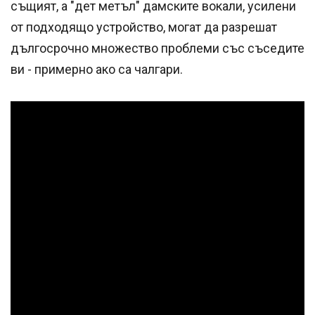
същият, а "дет метъл" дамските вокали, усилени
от подходящо устройство, могат да разрешат
дългосрочно множество проблеми със съседите
ви - примерно ако са чалгари.
Успешно
излязохте от
профила си!