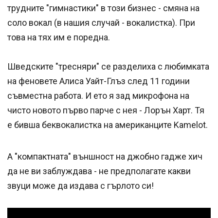
трудните "гимнастики" в този бизнес - смяна на
соло вокал (в нашия случай - вокалистка). При
това на тях им е поредна.
Шведските "тресняри" се разделиха с любимката
на феновете Алиса Уайт-Глъз след 11 години
съвместна работа. И ето я зад микрофона на
чисто новото първо парче с нея - Лорън Харт. Тя
е бивша беквокалистка на американците Kamelot.
А "компактната" външност на джобно гадже хич
да не ви заблуждава - не предполагате какви
звуци може да издава с гърлото си!