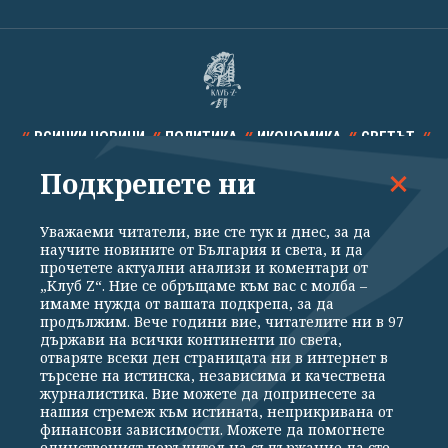
ВСИЧКИ НОВИНИ
ПОЛИТИКА
ИКОНОМИКА
СВЕТЪТ
Подкрепете ни
СПОРТ
КУЛТУРА
ТЕХНОЛОГИИ
КАЛЕЙДОСКОП
МНЕНИЯ
Уважаеми читатели, вие сте тук и днес, за да
научите новините от България и света, и да
прочетете актуални анализи и коментари от
„Клуб Z“. Ние се обръщаме към вас с молба –
имаме нужда от вашата подкрепа, за да
продължим. Вече години вие, читателите ни в 97
Общи условия
Политика за поверителност
държави на всички континенти по света,
отваряте всеки ден страницата ни в интернет в
Реклама
Партньори
Контакти
За Клуб Z
търсене на истинска, независима и качествена
Екип
Подкрепете ни
журналистика. Вие можете да допринесете за
нашия стремеж към истината, неприкривана от
финансови зависимости. Можете да помогнете
единственият поръчител на съдържание да сте