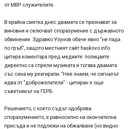
от МВР служителите.
В крайна сметка днес двамата се признават за
виновни и сключват споразумение с държавното
обвинение. Здравко Узунов обаче явно "не пада
по гръб", защото местният сайт haskovo.info
цитира коментара пред медиите: полицаите
директно са спрели музиката и тогава двамата
със сина му реагирали. "Ние знаем, че сигналът
идва от "доброжелатели" - цитиран е още
съветникът на ГЕРБ.
Решението, с което съдът одобрява
споразумението, е равносилно на окончателна
присъда и не подлежи на обжалване (но видно