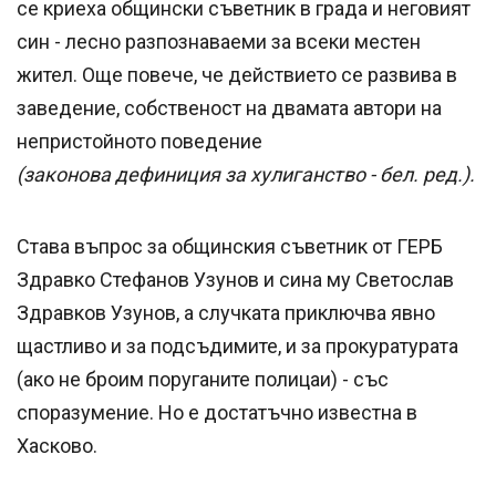
се криеха общински съветник в града и неговият
син - лесно разпознаваеми за всеки местен
жител. Още повече, че действието се развива в
заведение, собственост на двамата автори на
непристойното поведение
(законова дефиниция за хулиганство - бел. ред.).
Става въпрос за общинския съветник от ГЕРБ
Здравко Стефанов Узунов и сина му Светослав
Здравков Узунов, а случката приключва явно
щастливо и за подсъдимите, и за прокуратурата
(ако не броим поруганите полицаи) - със
споразумение. Но е достатъчно известна в
Хасково.