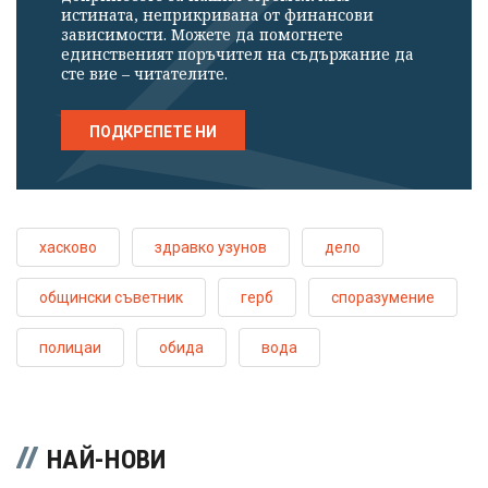
истината, неприкривана от финансови
зависимости. Можете да помогнете
единственият поръчител на съдържание да
сте вие – читателите.
ПОДКРЕПЕТЕ НИ
хасково
здравко узунов
дело
общински съветник
герб
споразумение
полицаи
обида
вода
НАЙ-НОВИ