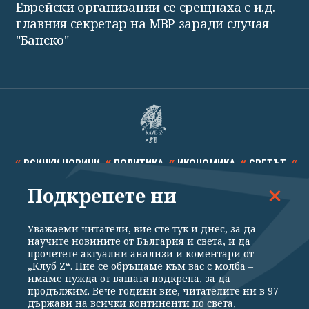
Еврейски организации се срещнаха с и.д.
главния секретар на МВР заради случая
"Банско"
ВСИЧКИ НОВИНИ
ПОЛИТИКА
ИКОНОМИКА
СВЕТЪТ
Подкрепете ни
СПОРТ
КУЛТУРА
ТЕХНОЛОГИИ
КАЛЕЙДОСКОП
МНЕНИЯ
Уважаеми читатели, вие сте тук и днес, за да
научите новините от България и света, и да
прочетете актуални анализи и коментари от
„Клуб Z“. Ние се обръщаме към вас с молба –
имаме нужда от вашата подкрепа, за да
продължим. Вече години вие, читателите ни в 97
Общи условия
Политика за поверителност
държави на всички континенти по света,