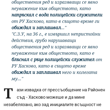
обществения ред и изразяващи се явно
неуважение към обществото, като
напръскал с вода полицейски служители
от РУ Хасково, като в същото време ги
обиждал и заплашвал
..."
"С.З.У, на 36 г., е извършил непристойни
действия, грубо нарушаващи
обществения ред и изразяващи се явно
неуважение към обществото, като е
блъснал с ръце полицейски служител
от
РУ Хасково, като в същото време
обиждал и заплашвал
него и колегата
му..."
Т
ази извадка от прессъобщение на Районен
съд - Хасково можеше и да мине
незабелязано, ако зад инициалите всъщност не