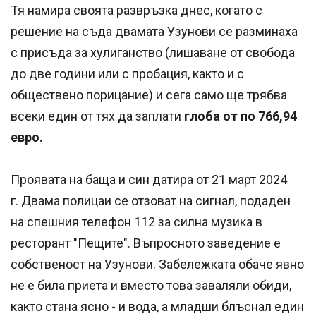
Тя намира своята развръзка днес, когато с
решение на съда двамата Узунови се разминаха
с присъда за хулиганство (лишаване от свобода
до две години или с пробация, както и с
обществено порицание) и сега само ще трябва
всеки един от тях да заплати
глоба от по 766,94
евро.
Проявата на баща и син датира от 21 март 2024
г. Двама полицаи се отзоват на сигнал, подаден
на спешния телефон 112 за силна музика в
ресторант "Пещите". Въпросното заведение е
собственост на Узунови. Забележката обаче явно
не е била приета и вместо това заваляли обиди,
както стана ясно - и вода, а младши блъснал един