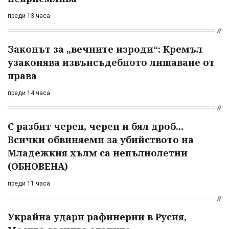
преди 13 часа
Законът за „вечните изроди“: Кремъл
узаконява извънсъдебното лишаване от
права
преди 14 часа
С разбит череп, черен и бял дроб...
Всички обвиняеми за убийството на
Младежкия хълм са непълнолетни
(ОБНОВЕНА)
преди 11 часа
Украйна удари рафинерии в Русия,