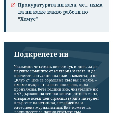
Прокуратурата ни каза, че... няма
да ни каже какво работи по
"Хемус"
Подкрепете ни
Уважаеми читатели, вие сте тук и днес, за да
научите новините от България и света, и да
прочетете актуални анализи и коментари от
„Клуб Z“. Ние се обръщаме към вас с молба –
имаме нужда от вашата подкрепа, за да
продължим. Вече години вие, читателите ни
в 97 държави на всички континенти по света,
отваряте всеки ден страницата ни в интернет
в търсене на истинска, независима и
качествена журналистика. Вие можете да
допринесете за нашия стремеж към