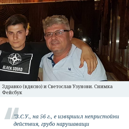
Здравко (вдясно) и Светослав Узунови. Снимка
Фейсбук
"З.С.У., на 56 г., е извършил непристойни
действия, грубо нарушаващи