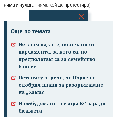
няма и нужда - няма кой да протестира).
Успешно
Още по темата
излязохте от
профила си!
Не знам ядките, поръчани от
парламента, за кого са, но
предполагам са за семейство
Баневи
Нетаняху отрече, че Израел е
одобрил плана за разоръжаване
на „Хамас“
И омбудсманът сезира КС заради
бюджета