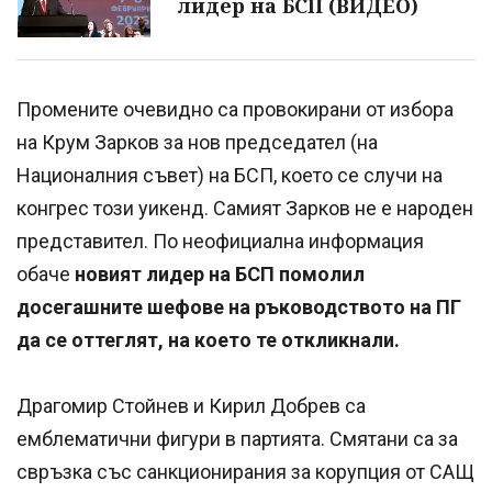
лидер на БСП (ВИДЕО)
Промените очевидно са провокирани от избора
на Крум Зарков за нов председател (на
Националния съвет) на БСП, което се случи на
конгрес този уикенд. Самият Зарков не е народен
представител. По неофициална информация
обаче
новият лидер на БСП помолил
досегашните шефове на ръководството на ПГ
да се оттеглят, на което те откликнали.
Драгомир Стойнев и Кирил Добрев са
емблематични фигури в партията. Смятани са за
свръзка със санкционирания за корупция от САЩ