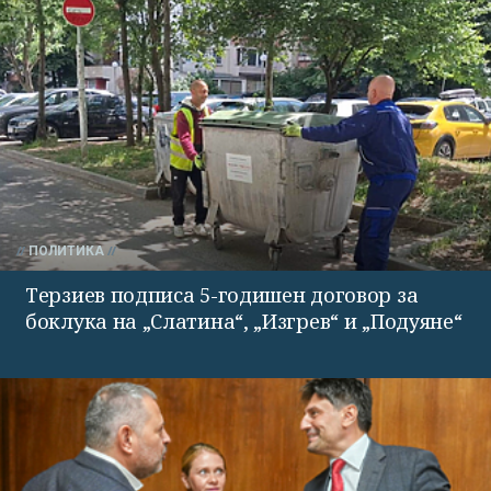
ПОЛИТИКА
Терзиев подписа 5-годишен договор за
боклука на „Слатина“, „Изгрев“ и „Подуяне“