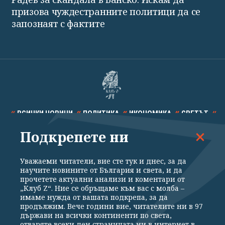
призова чуждестранните политици да се
запознаят с фактите
ВСИЧКИ НОВИНИ
ПОЛИТИКА
ИКОНОМИКА
СВЕТЪТ
Подкрепете ни
СПОРТ
КУЛТУРА
ТЕХНОЛОГИИ
КАЛЕЙДОСКОП
МНЕНИЯ
Уважаеми читатели, вие сте тук и днес, за да
научите новините от България и света, и да
прочетете актуални анализи и коментари от
„Клуб Z“. Ние се обръщаме към вас с молба –
имаме нужда от вашата подкрепа, за да
продължим. Вече години вие, читателите ни в 97
Общи условия
Политика за поверителност
държави на всички континенти по света,
отваряте всеки ден страницата ни в интернет в