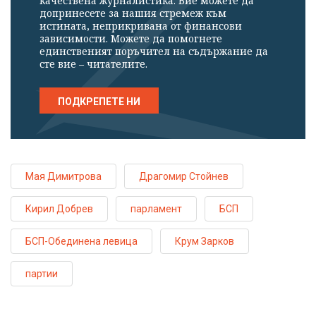
качествена журналистика. Вие можете да
допринесете за нашия стремеж към
истината, неприкривана от финансови
зависимости. Можете да помогнете
единственият поръчител на съдържание да
сте вие – читателите.
ПОДКРЕПЕТЕ НИ
Мая Димитрова
Драгомир Стойнев
Кирил Добрев
парламент
БСП
БСП-Обединена левица
Крум Зарков
партии