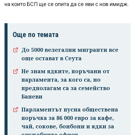
на които БСП ще се опита да се яви с нов имидж.
Още по темата
До 5000 велегални мигранти все
още остават в Сеута
Не знам ядките, поръчани от
парламента, за кого са, но
предполагам са за семейство
Успешно
Баневи
излязохте от
Парламентът пусна обществена
профила си!
поръчка за 86 000 евро за кафе,
чай, сокове, бонбони и ядки за
служебните офиси