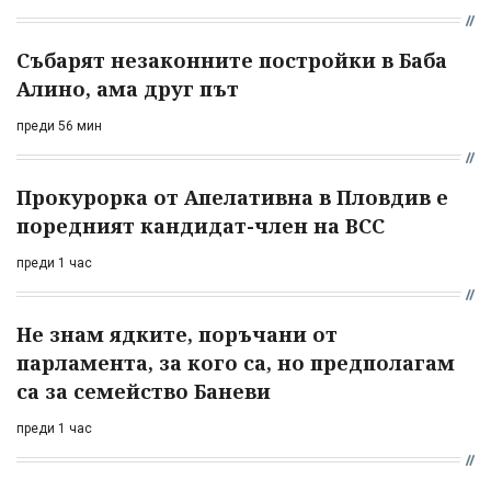
Събарят незаконните постройки в Баба
Алино, ама друг път
преди 56 мин
Прокурорка от Апелативна в Пловдив е
поредният кандидат-член на ВСС
преди 1 час
Не знам ядките, поръчани от
парламента, за кого са, но предполагам
са за семейство Баневи
преди 1 час