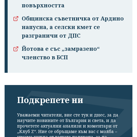
повърхността
Общинска съветничка от Ардино
напусна, а селски кмет се
разграничи от ДПС
Йотова е със „замразено“
членство в БСП
Подкрепете ни
Уважаеми читатели, вие сте тук и днес, за да
научите новините от България и света, и да
прочетете актуални анализи и коментари от
„Клуб Z“. Ние се обръщаме към вас с молба –
имаме нужда от вашата подкрепа, за да