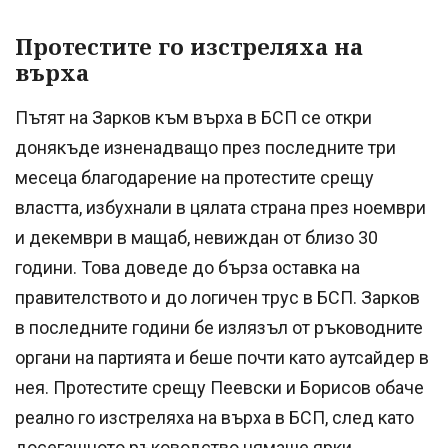
Протестите го изстреляха на
върха
Пътят на Зарков към върха в БСП се откри
донякъде изненадващо през последните три
месеца благодарение на протестите срещу
властта, избухнали в цялата страна през ноември
и декември в мащаб, невиждан от близо 30
години. Това доведе до бърза оставка на
правителството и до логичен трус в БСП. Зарков
в последните години бе излязъл от ръководните
органи на партията и беше почти като аутсайдер в
нея. Протестите срещу Пеевски и Борисов обаче
реално го изстреляха на върха в БСП, след като
досегашното ръководство нямаше ярки