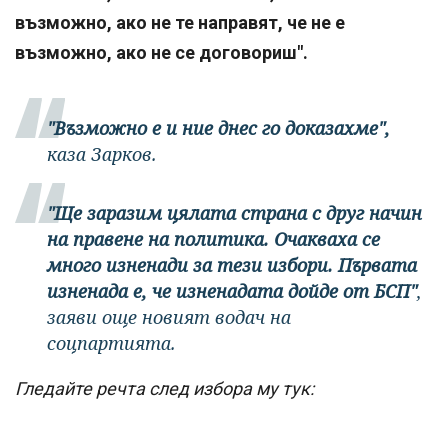
възможно, ако не те направят, че не е
възможно, ако не се договориш".
"Възможно е и ние днес го доказахме",
каза Зарков.
"Ще заразим цялата страна с друг начин
на правене на политика. Очакваха се
много изненади за тези избори. Първата
изненада е, че изненадата дойде от БСП"
,
заяви още новият водач на
соцпартията.
Гледайте речта след избора му тук: