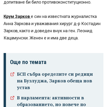
допитване би било противоконституционно.
Крум Зарков
е син на известната журналистка
Анна Заркова и уважавания хирург д-р Костадин
Зарков, както и доведен внук на ген. Леонид
Кацамунски. Женен е и има две деца.
Още по темата
БСП събра оределите си редици
на Бузлуджа, Зарков обеща нов
устав
В парламента: активности в
образованието, но повече по