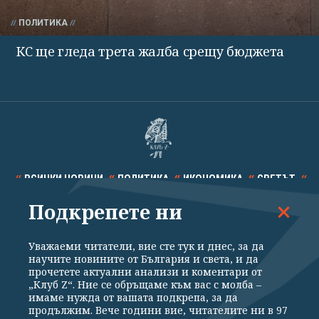
ПОЛИТИКА
КС ще гледа трета жалба срещу бюджета
ВСИЧКИ НОВИНИ
ПОЛИТИКА
ИКОНОМИКА
СВЕТЪТ
Подкрепете ни
СПОРТ
КУЛТУРА
ТЕХНОЛОГИИ
КАЛЕЙДОСКОП
МНЕНИЯ
Уважаеми читатели, вие сте тук и днес, за да
научите новините от България и света, и да
прочетете актуални анализи и коментари от
„Клуб Z“. Ние се обръщаме към вас с молба –
имаме нужда от вашата подкрепа, за да
продължим. Вече години вие, читателите ни в 97