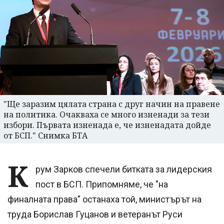
"Ще заразим цялата страна с друг начин на правене
на политика. Очакваха се много изненади за тези
избори. Първата изненада е, че изненадата дойде
от БСП." Снимка БТА
К
рум Зарков спечели битката за лидерския
пост в БСП. Припомняме, че "на
финалната права" останаха той, министърът на
труда Борислав Гуцанов и ветеранът Руси