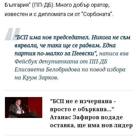
България" (ПП-ДБ). Много добър оратор,
известен и с дипломата си от "Сорбоната".
"БСП има нов председател. Никога не съм
вярвала, че така ще се радвам. Една
партия по-малко за Пеевски",
написа във
Фейсбук депутатката от ПП-ДБ
Елисавета Белобрадова по повод избора
на Крум Зарков.
"БСП не е изчерпана -
просто е объркана..."
Атанас Зафиров подаде
оставка, ще има нов лидер