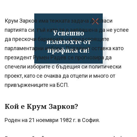
Крум Зарков има тежката задача да спаси
партията си, тъй като тя е заплашена да не успее
Успешно
да прескочи бариерата на предстоящите
излязохте от
парламентарни избори. Подалият оставка като
профила си!
президент Румен Радев се прогнозира да
спечели изборите с бъдещия си политически
проект, като се очаква да отцепи и много от
привържениците на БСП.
Кой е Крум Зарков?
Роден на 21 ноември 1982 г. в София.