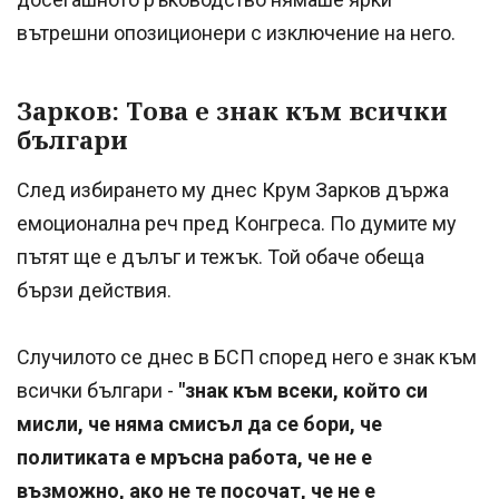
вътрешни опозиционери с изключение на него.
Зарков: Това е знак към всички
българи
След избирането му днес Крум Зарков държа
емоционална реч пред Конгреса. По думите му
пътят ще е дълъг и тежък. Той обаче обеща
бързи действия.
Случилото се днес в БСП според него е знак към
всички българи -
"знак към всеки, който си
мисли, че няма смисъл да се бори, че
политиката е мръсна работа, че не е
възможно, ако не те посочат, че не е