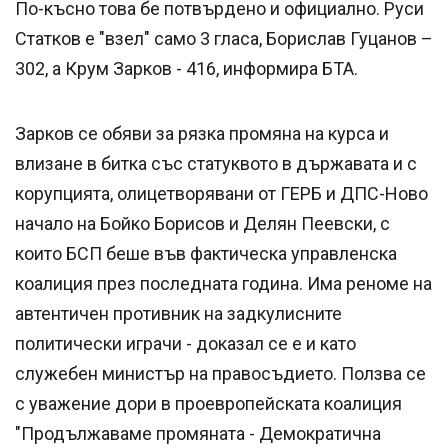
По-късно това бе потвърдено и официално. Руси
Статков е "взел" само 3 гласа, Борислав Гуцанов –
302, а Крум Зарков - 416, информира БТА.
Зарков се обяви за рязка промяна на курса и
влизане в битка със статуквото в държавата и с
корупцията, олицетворявани от ГЕРБ и ДПС-Ново
начало на Бойко Борисов и Делян Пеевски, с
които БСП беше във фактическа управленска
коалиция през последната година. Има реноме на
автентичен противник на задкулисните
политически играчи - доказал се е и като
служебен министър на правосъдието. Ползва се
с уважение дори в проевропейската коалиция
"Продължаваме промяната - Демократична