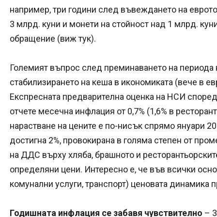
например, три години след въвеждането на еврото
3 млрд. куни и монети на стойност над 1 млрд. куни
обращение (виж тук).
Големият въпрос след преминаването на периода 
стабилизирането на кеша в икономиката (вече в евро
Експресната предварителна оценка на НСИ според
отчете месечна инфлация от 0,7% (1,6% в ресторант
нарастване на цените е по-нисък спрямо януари 20
достигна 2%, провокирана в голяма степен от про
на ДДС върху хляба, брашното и ресторантьорскит
определяни цени. Интересно е, че във всички основ
комунални услуги, транспорт) ценовата динамика п
Годишната инфлация се забавя чувствително
– 3