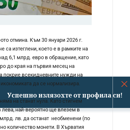
ото отмина. Към 30 януари 2026 г.
е са изтеглени, което е в рамките на
ад 6,1 млрд. евро в обращение, като
ро до края на първия месец на
да покрие всекидневните нужди на
 икономиката да се нормализира.
Успешно излязохте от профила си!
няма на станат нула. Като стигнем
 лева, най-вероятно ще влезем в
млрд. лв. да останат необменени (по
омно количество монети. В Хърватия