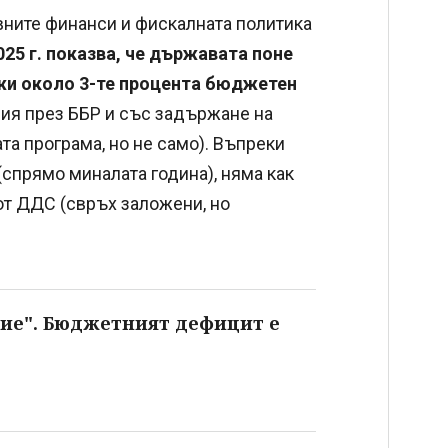
вните финанси и фискалната политика
25 г. показва, че държавата поне
ржи около 3-те процента бюджетен
ния през ББР и със задържане на
а програма, но не само). Въпреки
спрямо миналата година), няма как
 от ДДС (свръх заложени, но
ие". Бюджетният дефицит е