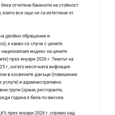
 бяха отчетени банкноти на стойност
, които все още не са изтеглени от
на двойно обращение и
), е какво се случи с цените.
 националния индекс на цените
ите) през януари 2026 г. Темпът на
25 г., когато месечната инфлация
мени в косвените данъци (повишение
е услуги) и административно
ни групи (храни, ресторанти,
реди година е била по-висока.
,6% през януари 2026 г. спрямо над