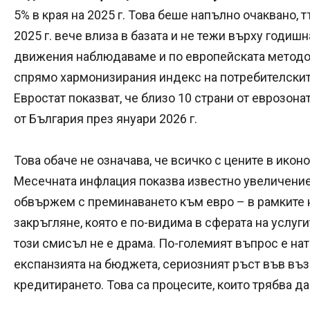
5% в края на 2025 г. Това беше напълно очаквано, 
2025 г. вече влиза в базата и не тежи върху годи
движения наблюдаваме и по европейската методол
спрямо хармонизирания индекс на потребителските
Евростат показват, че близо 10 страни от еврозон
от България през януари 2026 г.
Това обаче не означава, че всичко с цените в икон
Месечната инфлация показва известно увеличение
обвържем с преминаването към евро – в рамките 
закръгляне, която е по-видима в сферата на услугит
този смисъл не е драма. По-големият въпрос е нат
експанзията на бюджета, сериозният ръст във въ
кредитирането. Това са процесите, които трябва 