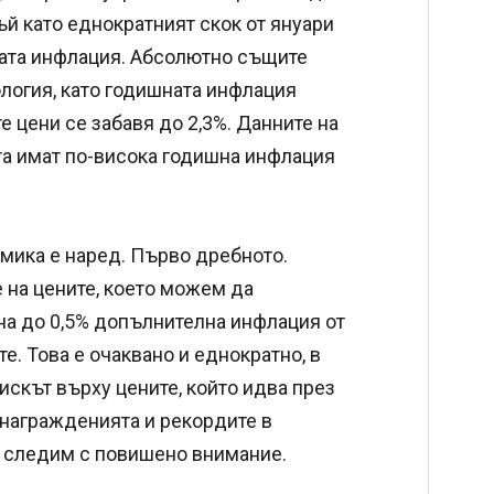
тъй като еднократният скок от януари
шната инфлация. Абсолютно същите
огия, като годишната инфлация
 цени се забавя до 2,3%. Данните на
ата имат по-висока годишна инфлация
омика е наред. Първо дребното.
 на цените, което можем да
на до 0,5% допълнителна инфлация от
е. Това е очаквано и еднократно, в
искът върху цените, който идва през
знагражденията и рекордите в
да следим с повишено внимание.