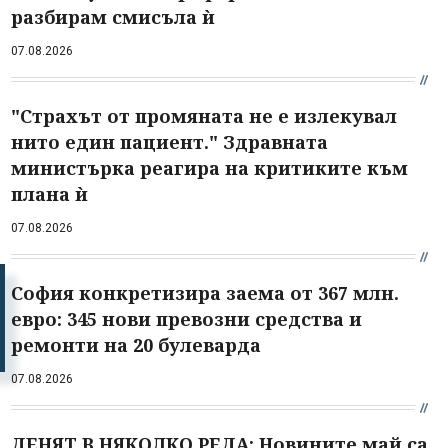
разбирам смисъла ѝ
07.08.2026
"Страхът от промяната не е излекувал
нито един пациент." Здравната
министърка реагира на критиките към
плана ѝ
07.08.2026
София конкретизира заема от 367 млн.
евро: 345 нови превозни средства и
ремонти на 20 булеварда
07.08.2026
ДЕНЯТ В НЯКОЛКО РЕДА: Новините май са