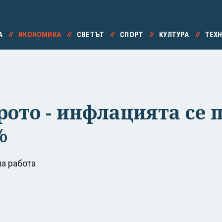
А
ИКОНОМИКА
СВЕТЪТ
СПОРТ
КУЛТУРА
ТЕХ
рото - инфлацията се 
%
а работа