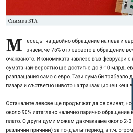
Снимка БТА
М
есецът на двойно обращение на лева и евр
знаем, че 75% от левовете в обращение веч
очакваното. Икономиката навлезе във февруари с н
сумата най-вероятно ще достигне до 9-10 млрд. ев
разплащания само с евро. Тази сума би трябвало 
пазара и съответно нивото на транзакционен кеш в
Останалите левове ще продължат да се свиват, но 
около 90% изтеглено налично парично обращение в
плато. С други думи можем да очакваме около 2-3 
различни причини) за по-дълъг период, в т.ч. огр