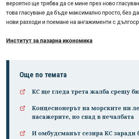
вероятно ще трябва да се мине през ново гласуване
това гласуване да бъде максимално просто, без да
нови разходи и поемане на ангажименти с дългоср
Институт за пазарна икономика
Още по темата
КС ще гледа трета жалба срещу б
Концесионерът на морските ни ле
пасажерите, но спад в печалбата
И омбудсманът сезира КС заради