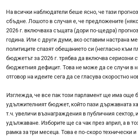
На всички наблюдатели беше ясно, че тази прогноз
сбъдне. Лошото в случая е, че предложените (няк
2026 г. включваха същата (дори по-щедра) прогно
година. Или с други думи, ако оставим настрана м
политиците спазят обещанието си (негласно към п
бюджетът за 2026 г. трябва да включва сериозни с
бюджетния дефицит. Това не може да се случи в 
отговор на идеите сега да се гласува скоростно н
Изглежда, че все пак този парламент ще има още б
удължителният бюджет, който пази държавната хаз
т.ч. увеличи възнаграждения в публичния сектор,
удължаване. Изборите ще са чак през април, а в т
рамка за три месеца. Това е по-скоро технически и 