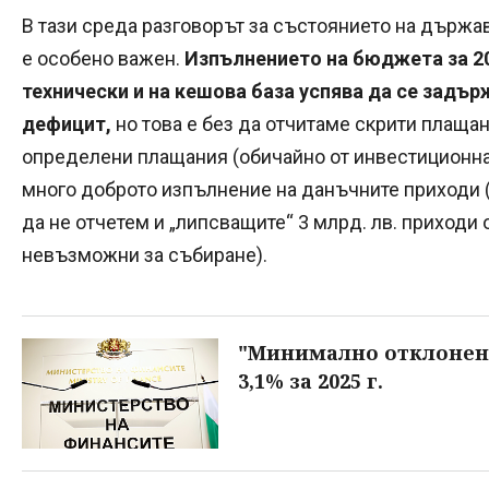
В тази среда разговорът за състоянието на държа
е особено важен.
Изпълнението на бюджета за 20
технически и на кешова база успява да се задъ
дефицит,
но това е без да отчитаме скрити плаща
определени плащания (обичайно от инвестиционнат
много доброто изпълнение на данъчните приходи (
да не отчетем и „липсващите“ 3 млрд. лв. приходи
невъзможни за събиране).
"Минимално отклонен
3,1% за 2025 г.