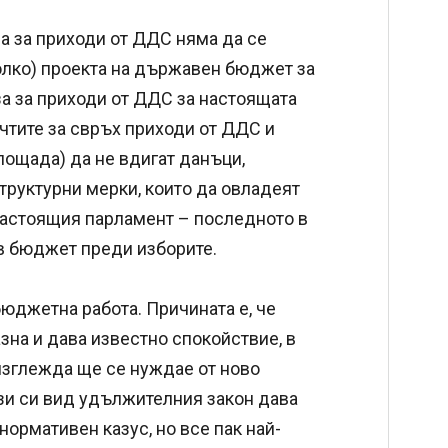
а за приходи от ДДС няма да се
олко) проекта на държавен бюджет за
за за приходи от ДДС за настоящата
ечтите за свръх приходи от ДДС и
лощада) да не вдигат данъци,
труктурни мерки, които да овладеят
настоящия парламент – последното в
ов бюджет преди изборите.
юджетна работа. Причината е, че
на и дава известно спокойствие, в
 изглежда ще се нуждае от ново
ози си вид удължителния закон дава
нормативен казус, но все пак най-