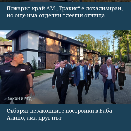
Пожарът край АМ „Тракия“ е локализиран,
но още има отделни тлеещи огнища
ЗАКОН И РЕД
Събарят незаконните постройки в Баба
Алино, ама друг път