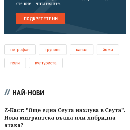
сте вие – читателите.
ПОДКРЕПЕТЕ НИ
петрофан
трупове
канал
йожи
поли
културиста
НАЙ-НОВИ
Z-Каст: "Още една Сеута нахлува в Сеута".
Нова мигрантска вълна или хибридна
атака?