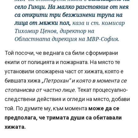
село Гинци. На малко разстояние от нея
са открити три безжизнени трупа на
лица от мъжки пол,
каза и ст. комисар
Тихомир Ценов, директор на
Областната дирекция на МВР-София.
Той посочи, че веднага са били сформирани
екипи от полицията и пожарната. На място те
установили опожарена част от хижата, която е
бившата хижа
„Петрохан“ и която в момента се
стопанисва от частно лице.
Текат процесуално-
следствени действия и огледи на място, добави
той. По думите му, към момента
може да се
предполага, че тримата души са обитавали
хижата.