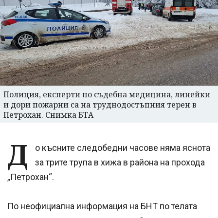
Полиция, експерти по съдебна медицина, линейки
и дори пожарни са на труднодостъпния терен в
Петрохан. Снимка БТА
Д
о късните следобедни часове няма яснота
за трите трупа в хижа в района на прохода
„Петрохан“.
По неофициална информация на БНТ по телата