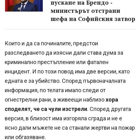
пускане на Брендо -
министърът отстрани
шефа на Софийския затвор
Които и да са починалите, предстои
разследването да изясни дали става дума за
криминално престъпление или фатален
инцидент. И по този повод има две версии, като
едната е за убийство. Според първоначалната
информация, по телата имало следи от
огнестрелни рани, а живеещи наблизо
хора
споделят, че са чули изстрели
. Според другата
версия, в близост има изгоряла сграда и не е
ясно дали мъжете не са станали жертви на пожар
или обгазяване.