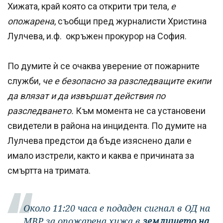
Хижата, край която са открити три тела,
е
опожарена
, съобщи пред журналисти Христина
Лулчева, и.ф. окръжен прокурор на София.
По думите ѝ се очаква уверение от пожарните
служби,
че е безопасно за разследващите екипи
да влязат и да извършат действия по
разследването.
Към момента не са установени
свидетели в района на инцидента. По думите на
Лулчева предстои да бъде изяснено дали е
имало изстрели, както и каква е причината за
смъртта на тримата.
Около 11:20 часа е подаден сигнал в ОД на
МВР за опожарена хижа в
землището на