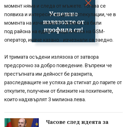
момент няма и следа от мъжете. Тогава се
Успешно
появиха и интересни медийни спекулации, че в
излязохте от
момента на изчезването тримата са били
профила си!
под района на една и съща клетка на GSM-
оператор, иначе казано - изчезнали са заедно.
И тримата осъдени излязоха от затвора
предсрочно за добро поведение. Въпреки че
престъпната им дейност бе разкрита,
разследващите не успяха да стигнат до парите от
откупите, получени от близките на похитените,
които надхвърлят 3 милиона лева.
Часове след идеята за