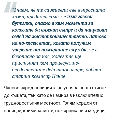
"
Знаем, че те са живели във въпросната
хижа, предполагаме, че
има газови
бутилки, опасно е към момента за
колегите да влязат вътре и да направят
оглед на местопроизшествието. Затова
на по-късен етап, когато получим
уверение от пожарните служби,
че е
безопасно за нас, колегите ще
пристъпят към процесуално-
следствените действия вътре, добави
старши комисар Ценов.
Часове наред полицията не успяваше да стигне
до къщата, тъй като се намира в изключително
труднодостъпна местност. Голям кордон от
полицаи, криминалисти, пожарникари и медици,