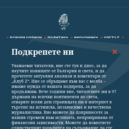
ВСИЧКИ НОВИНИ
ПОЛИТИКА
ИКОНОМИКА
СВЕТЪТ
Подкрепете ни
СПОРТ
КУЛТУРА
ТЕХНОЛОГИИ
КАЛЕЙДОСКОП
МНЕНИЯ
Уважаеми читатели, вие сте тук и днес, за да
научите новините от България и света, и да
прочетете актуални анализи и коментари от
„Клуб Z“. Ние се обръщаме към вас с молба –
имаме нужда от вашата подкрепа, за да
продължим. Вече години вие, читателите ни в 97
Общи условия
Политика за поверителност
държави на всички континенти по света,
отваряте всеки ден страницата ни в интернет в
Реклама
Партньори
Контакти
За Клуб Z
търсене на истинска, независима и качествена
Екип
Подкрепете ни
журналистика. Вие можете да допринесете за
нашия стремеж към истината, неприкривана от
финансови зависимости. Можете да помогнете
единственият поръчител на съдържание да сте