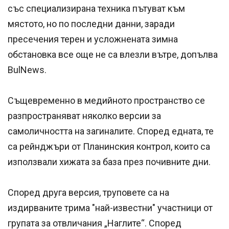
със специализирана техника пътуват към
мястото, но по последни данни, заради
пресечения терен и усложнената зимна
обстановка все още не са влезли вътре, допълва
BulNews.
Същевременно в медийното пространство се
разпространяват няколко версии за
самоличността на загиналите. Според едната, те
са рейнджъри от Планинския контрол, които са
използвали хижата за база през почивните дни.
Според друга версия, труповете са на
издирваните трима "най-известни" участници от
групата за отвличания „Наглите“. Според