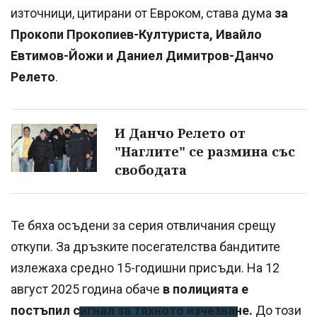
източници, цитирани от Евроком, става дума
за
Прокопи Прокопиев-Културиста, Ивайло
Евтимов-Йожи и Даниел Димитров-Данчо
Релето
.
И Данчо Релето от
"Наглите" се размина със
свободата
Те бяха осъдени за серия отвличания срещу
откупи. За дръзките посегателства бандитите
излежаха средно 15-годишни присъди. На 12
август 2025 година обаче
в полицията е
постъпил сигнал за тяхното изчезване.
До този