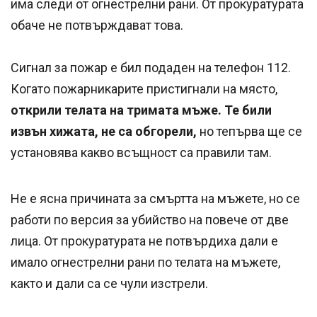
има следи от огнестрелни рани. От прокуратурата
обаче не потвърждават това.
Сигнал за пожар е бил подаден на телефон 112.
Когато пожарникарите пристигнали на място,
открили телата на тримата мъже. Те били
извън хижата, не са обгорели,
но тепърва ще се
установява какво всъщност са правили там.
Не е ясна причината за смъртта на мъжете, но се
работи по версия за убийство на повече от две
лица. От прокуратурата не потвърдиха дали е
имало огнестрелни рани по телата на мъжете,
както и дали са се чули изстрели.