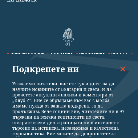
ВСИЧКИ НОВИНИ
ПОЛИТИКА
ИКОНОМИКА
СВЕТЪТ
Подкрепете ни
СПОРТ
КУЛТУРА
ТЕХНОЛОГИИ
КАЛЕЙДОСКОП
МНЕНИЯ
Уважаеми читатели, вие сте тук и днес, за да
научите новините от България и света, и да
прочетете актуални анализи и коментари от
„Клуб Z“. Ние се обръщаме към вас с молба –
имаме нужда от вашата подкрепа, за да
продължим. Вече години вие, читателите ни в 97
Общи условия
Политика за поверителност
държави на всички континенти по света,
отваряте всеки ден страницата ни в интернет в
Реклама
Партньори
Контакти
За Клуб Z
търсене на истинска, независима и качествена
Екип
Подкрепете ни
журналистика. Вие можете да допринесете за