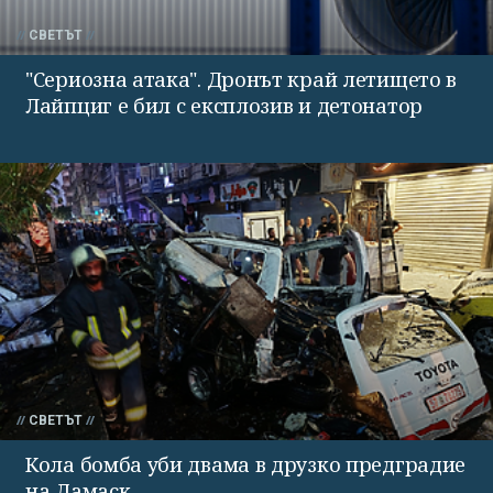
СВЕТЪТ
"Сериозна атака". Дронът край летището в
Лайпциг е бил с експлозив и детонатор
СВЕТЪТ
Кола бомба уби двама в друзко предградие
на Дамаск