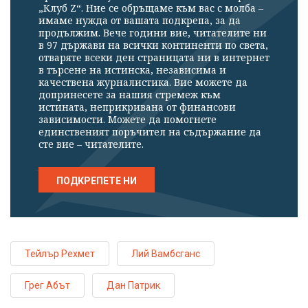
„Клуб Z“. Ние се обръщаме към вас с молба –
имаме нужда от вашата подкрепа, за да
продължим. Вече години вие, читателите ни
в 97 държави на всички континенти по света,
отваряте всеки ден страницата ни в интернет
в търсене на истинска, независима и
качествена журналистика. Вие можете да
допринесете за нашия стремеж към
истината, неприкривана от финансови
зависимости. Можете да помогнете
единственият поръчител на съдържание да
сте вие – читателите.
ПОДКРЕПЕТЕ НИ
Тейлър Рехмет
Лий Вамбсганс
Грег Абът
Дан Патрик