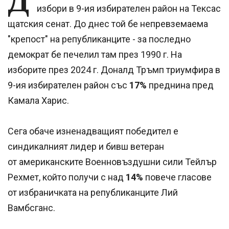
Д
избори в 9-ия избирателен район на Тексас
щатския сенат. До днес той бе непревземаема
"крепост" на републиканците - за последно
демократ бе печелил там през 1990 г. На
изборите през 2024 г. Доналд Тръмп триумфира в
9-ия избирателен район със
17%
преднина пред
Камала Харис.
Сега обаче изненадващият победител е
синдикалният лидер и бивш ветеран
от американските Военновъздушни сили Тейлър
Рехмет, който получи с над
14%
повече гласове
от избраничката на републиканците Лий
Вамбсганс.