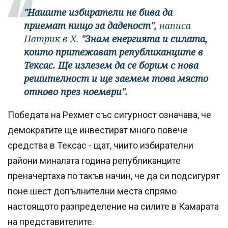
"Нашите избиратели не бива да
приемат нищо за даденост",
написа
Патрик в X.
"Знам енергията и силата,
които притежават републиканците в
Тексас. Ще излезем да се борим с нова
решителност и ще заемем това място
отново през ноември".
Победата на Рехмет със сигурност означава, че
демократите ще инвестират много повече
средства в Тексас - щат, чиито избирателни
райони миналата година републиканците
преначертаха по такъв начин, че да си подсигурят
поне шест допълнителни места спрямо
настоящото разпределение на силите в Камарата
на представителите.