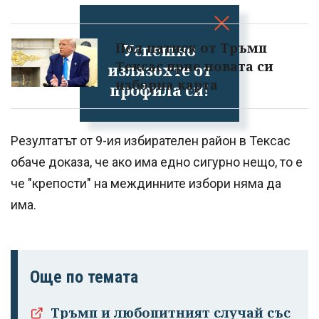
Под натиск от Тръмп
Успешно
Тексас прие новата си
излязохте от
изборна карта
профила си!
Резултатът от 9-ия избирателен район в Тексас
обаче доказа, че ако има едно сигурно нещо, то е
че "крепости" на междинните избори няма да
има.
Още по темата
Тръмп и любопитният случай със