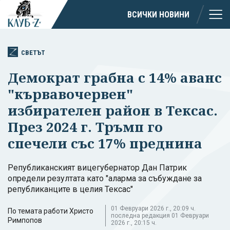
ВСИЧКИ НОВИНИ
СВЕТЪТ
Демократ грабна с 14% аванс
"кървавочервен"
избирателен район в Тексас.
През 2024 г. Тръмп го
спечели със 17% преднина
Републиканският вицегубернатор Дан Патрик
определи резултата като "аларма за събуждане за
републиканците в целия Тексас"
01 Февруари 2026 г., 20:09 ч.
По темата работи Христо
последна редакция 01 Февруари
Римпопов
2026 г., 20:15 ч.