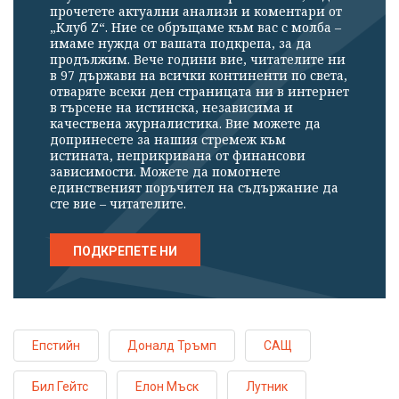
прочетете актуални анализи и коментари от
„Клуб Z“. Ние се обръщаме към вас с молба –
имаме нужда от вашата подкрепа, за да
продължим. Вече години вие, читателите ни
в 97 държави на всички континенти по света,
отваряте всеки ден страницата ни в интернет
в търсене на истинска, независима и
качествена журналистика. Вие можете да
допринесете за нашия стремеж към
истината, неприкривана от финансови
зависимости. Можете да помогнете
единственият поръчител на съдържание да
сте вие – читателите.
ПОДКРЕПЕТЕ НИ
Епстийн
Доналд Тръмп
САЩ
Бил Гейтс
Елон Мъск
Лутник