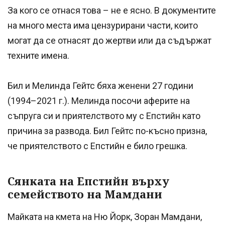
За кого се отнася това – не е ясно. В документите
на много места има цензурирани части, които
могат да се отнасят до жертви или да съдържат
техните имена.
Бил и Мелинда Гейтс бяха женени 27 години
(1994–2021 г.). Мелинда посочи аферите на
съпруга си и приятелството му с Епстийн като
причина за развода. Бил Гейтс по-късно призна,
че приятелството с Епстийн е било грешка.
Сянката на Епстийн върху
семейството на Мамдани
Майката на кмета на Ню Йорк, Зоран Мамдани,