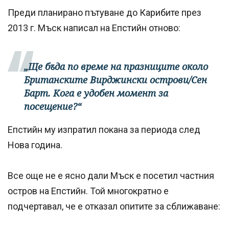
Преди планирано пътуване до Карибите през
2013 г. Мъск написал на Епстийн отново:
„Ще бъда по време на празниците около
Британските Вирджински острови/Сен
Барт. Кога е удобен момент за
посещение?“
Епстийн му изпратил покана за периода след
Нова година.
Все още не е ясно дали Мъск е посетил частния
остров на Епстийн. Той многократно е
подчертавал, че е отказал опитите за сближаване: