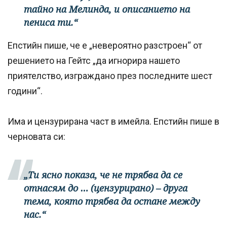
тайно на Мелинда, и описанието на
пениса ти.“
Епстийн пише, че е „невероятно разстроен“ от
решението на Гейтс „да игнорира нашето
приятелство, изграждано през последните шест
години“.
Има и цензурирана част в имейла. Епстийн пише в
черновата си:
„Ти ясно показа, че не трябва да се
отнасям до … (цензурирано) – друга
тема, която трябва да остане между
нас.“