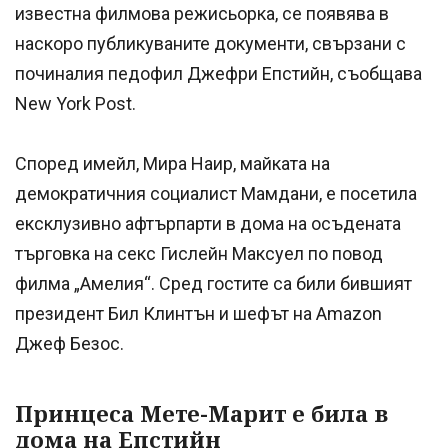
известна филмова режисьорка, се появява в
наскоро публикуваните документи, свързани с
починалия педофил Джефри Епстийн, съобщава
New York Post.
Според имейл, Мира Наир, майката на
демократичния социалист Мамдани, е посетила
ексклузивно афтърпарти в дома на осъдената
търговка на секс Гислейн Максуел по повод
филма „Амелия“. Сред гостите са били бившият
президент Бил Клинтън и шефът на Amazon
Джеф Безос.
Принцеса Мете-Марит е била в
дома на Епстийн