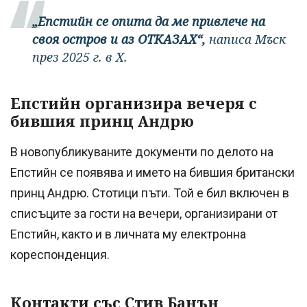
„Епстийн се опита да ме привлече на
своя остров и аз ОТКАЗАХ“,
написа Мъск
през 2025 г. в X.
Епстийн организира вечеря с
бившия принц Андрю
В новопубликуваните документи по делото на
Епстийн се появява и името на бившия британски
принц Андрю. Стотици пъти. Той е бил включен в
списъците за гости на вечери, организирани от
Епстийн, както и в личната му електронна
кореспонденция.
Контакти със Стив Банън