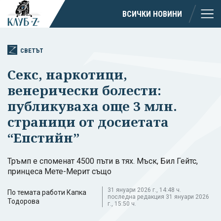
ВСИЧКИ НОВИНИ
СВЕТЪТ
Секс, наркотици,
венерически болести:
публикуваха още 3 млн.
страници от досиетата
“Епстийн”
Тръмп е споменат 4500 пъти в тях. Мъск, Бил Гейтс,
принцеса Мете-Мерит също
31 януари 2026 г., 14:48 ч.
По темата работи Капка
последна редакция 31 януари 2026
Тодорова
г., 15:50 ч.