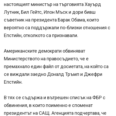
настоящият министър на търговията Хауърд
Лутник, Бил Гейтс, Илон Мъск и дори бивш
съветник на президента Барак Обама, които
вероятно са поддържали по-близки отношения с
Епстийн, отколкото са признавали.
Американските демократи обвиняват
Министерството на правосъдието, че е
премахнало един файл от досиетата, на който са
се виждали заедно Доналд Тръмп и Джефри
Епстийн.
В тях се съдържа и вътрешен списък на ФБР с
обвинения, в които поименно е споменат
президентът на САЩ. Агенцията подчертава, че