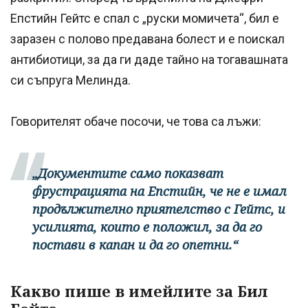
Епстийн Гейтс е спал с „руски момичета“, бил е
заразен с полово предавана болест и е поискал
антибиотици, за да ги даде тайно на тогавашната
си съпруга Мелинда.
Говорителят обаче посочи, че това са лъжи:
„Документите само показват
фрустрацията на Епстийн, че не е имал
продължително приятелство с Гейтс, и
усилията, които е положил, за да го
постави в капан и да го опетни.“
Какво пише в имейлите за Бил