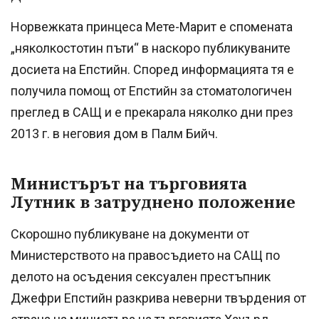
Норвежката принцеса Мете-Марит е спомената
„няколкостотин пъти“ в наскоро публикуваните
досиета на Епстийн. Според информацията тя е
получила помощ от Епстийн за стоматологичен
преглед в САЩ и е прекарала няколко дни през
2013 г. в неговия дом в Палм Бийч.
Министърът на търговията
Лутник в затруднено положение
Скорошно публикуване на документи от
Министерството на правосъдието на САЩ по
делото на осъдения сексуален престъпник
Джефри Епстийн разкрива неверни твърдения от