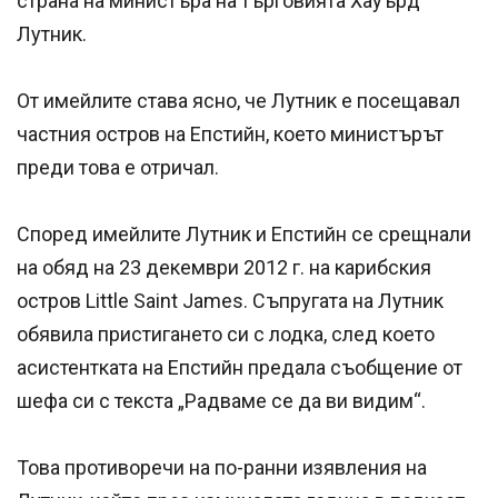
страна на министъра на търговията Хауърд
Лутник.
От имейлите става ясно, че Лутник е посещавал
частния остров на Епстийн, което министърът
преди това е отричал.
Според имейлите Лутник и Епстийн се срещнали
на обяд на 23 декември 2012 г. на карибския
остров Little Saint James. Съпругата на Лутник
обявила пристигането си с лодка, след което
асистентката на Епстийн предала съобщение от
шефа си с текста „Радваме се да ви видим“.
Това противоречи на по-ранни изявления на