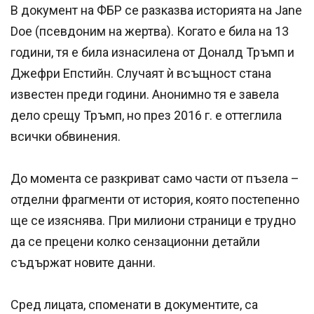
В документ на ФБР се разказва историята на Jane
Doe (псевдоним на жертва). Когато е била на 13
години, тя е била изнасилена от Доналд Тръмп и
Джефри Епстийн. Случаят ѝ всъщност стана
известен преди години. Анонимно тя е завела
дело срещу Тръмп, но през 2016 г. е оттеглила
всички обвинения.
До момента се разкриват само части от пъзела –
отделни фрагменти от история, която постепенно
ще се изяснява. При милиони страници е трудно
да се прецени колко сензационни детайли
съдържат новите данни.
Сред лицата, споменати в документите, са