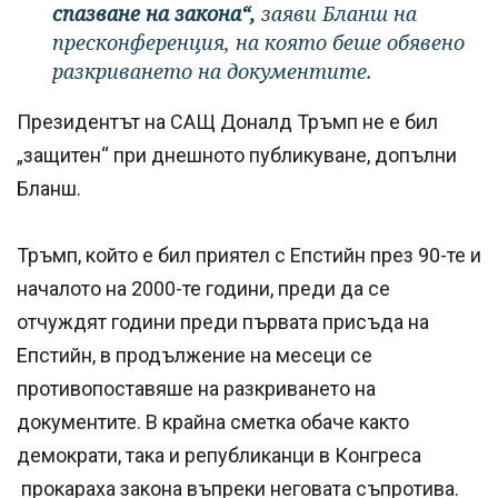
спазване на закона“,
заяви Бланш на
пресконференция, на която беше обявено
разкриването на документите.
Президентът на САЩ Доналд Тръмп не е бил
„защитен“ при днешното публикуване, допълни
Бланш.
Тръмп, който е бил приятел с Епстийн през 90-те и
началото на 2000-те години, преди да се
отчуждят години преди първата присъда на
Епстийн, в продължение на месеци се
противопоставяше на разкриването на
документите. В крайна сметка обаче както
демократи, така и републиканци в Конгреса
прокараха закона въпреки неговата съпротива.