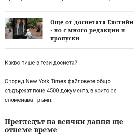
Още от досиетата Епстийн
- но с много редакции и
пропуски
Какво пише в тези досиета?
Според New York Times файловете общо
съдържат поне 4500 документа, в които се
споменава Тръмп.
Прегледът на всички данни ще
отнеме време