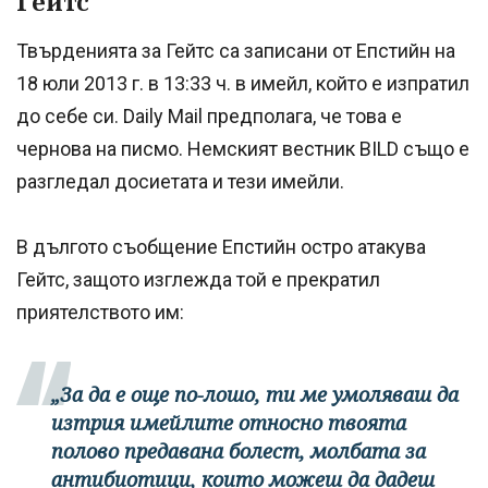
Гейтс
Твърденията за Гейтс са записани от Епстийн на
18 юли 2013 г. в 13:33 ч. в имейл, който е изпратил
до себе си. Daily Mail предполага, че това е
чернова на писмо. Немският вестник BILD също е
разгледал досиетата и тези имейли.
В дългото съобщение Епстийн остро атакува
Гейтс, защото изглежда той е прекратил
приятелството им:
„За да е още по-лошо, ти ме умоляваш да
изтрия имейлите относно твоята
полово предавана болест, молбата за
антибиотици, които можеш да дадеш