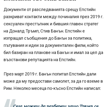
Документи от разследванията срещу Епстийн
разкриват контакти между починалия през 2019 г.
сексуален престъпник и бившия главен стратег
на Доналд Тръмп, Стив Банън. Епстийн е
изпращал съобщения до Банън за политика,
пътувания и идеи за документален филм, който
бил базиран на планове на Банън и имал за цел да
възстанови репутацията на Епстийн.
През март 2019 г. Банън попитал Епстийн дали
може да му предостави самолет, за да го вземе в
Рим. Няколко месеца по-късно Епстийн написал:
„Сега можеш да разбереш защо Тръмп се