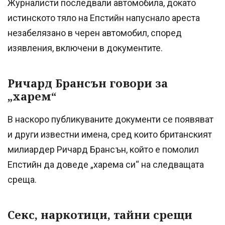
Журналисти последвали автомобила, докато
истинското тяло на Епстийн напуснало ареста
незабелязано в черен автомобил, според
изявления, включени в документите.
Ричард Брансън говори за
„харем“
В наскоро публикуваните документи се появяват
и други известни имена, сред които британският
милиардер Ричард Брансън, който е помолил
Епстийн да доведе „харема си“ на следващата
среща.
Секс, наркотици, тайни срещи