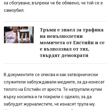
за сбогуване, въпреки че бе обявено, че той се е
самоубил.
Тръмп е знаел за трафика
на непълнолетни
момичета от Епстийн и се
е възползвал от тях,
твърдят демократи
В документите се описва и как затворнически
служители заблуждавали медиите, за да изнесат
тялото на Епстийн от ареста. Те натрупали кутии
върху носилка и ги покрили с одеало, за да
заблудят журналистите, че изнасят трупа му.