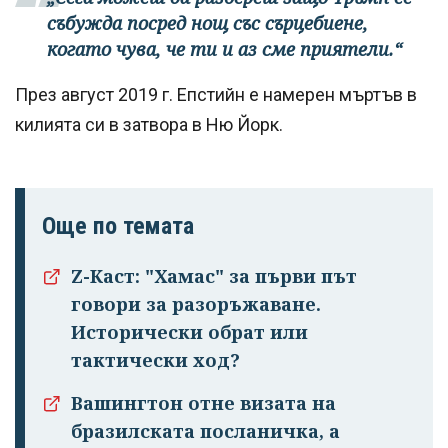
събужда посред нощ със сърцебиене,
когато чува, че ти и аз сме приятели.“
През август 2019 г. Епстийн е намерен мъртъв в
килията си в затвора в Ню Йорк.
Още по темата
Z-Каст: "Хамас" за първи път
говори за разоръжаване.
Исторически обрат или
тактически ход?
Вашингтон отне визата на
бразилската посланичка, а