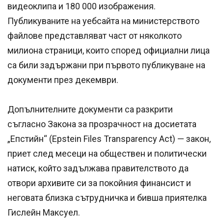
видеоклипа и 180 000 изображения.
Публикуваните на уебсайта на министерството
файлове представляват част от няколкото
милиона страници, които според официални лица
са били задържани при първото публикуване на
документи през декември.
Допълнителните документи са разкрити
съгласно Закона за прозрачност на досиетата
„Епстийн“ (Epstein Files Transparency Act) — закон,
приет след месеци на обществен и политически
натиск, който задължава правителството да
отвори архивите си за покойния финансист и
неговата близка сътрудничка и бивша приятелка
Гислейн Максуел.