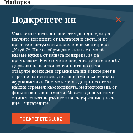
Майорка
07.08.2026
Подкрепете ни
Зеленски обяви специални операции
Уважаеми читатели, вие сте тук и днес, за да
срещу руската военна промишленост
научите новините от България и света, и да
прочетете актуални анализи и коментари от
„Клуб Z“. Ние се обръщаме към вас с молба –
07.08.2026
имаме нужда от вашата подкрепа, за да
продължим. Вече години вие, читателите ни в 97
държави на всички континенти по света,
"Смазването на човек, който се е молил
отваряте всеки ден страницата ни в интернет в
и не е получил милост." Съдът остави в
търсене на истинска, независима и качествена
журналистика. Вие можете да допринесете за
ареста петимата за убийството в
нашия стремеж към истината, неприкривана от
Пловдив
финансови зависимости. Можете да помогнете
единственият поръчител на съдържание да сте
07.08.2026
вие – читателите.
ПОДКРЕПЕТЕ CLUBZ
75-годишен дилър продава суперчист
кокаин