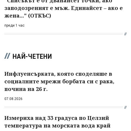
"Списъкът е от дванайсет точки, ако
заподозреният е мъж. Единайсет – ако е
жена..." (ОТКЪС)
преди 1 час
НАЙ-ЧЕТЕНИ
Инфлуенсърката, която споделяше в
социалните мрежи борбата си с рака,
почина на 26 г.
07.08.2026
Измериха над 33 градуса по Целзий
температура на морската вода край