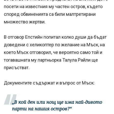
посети на известния му частен остров, където
според обвиненията са били малтретирани
множество жертви.
В отговор Епстийн попитал колко души да бъдат
доведени с хеликоптер по желание на Мъск, на
което Мъск отговорил, че вероятно само той и
тогавашната му партньорка Талула Райли ще
присъстват.
Документите съдържат и въпрос от Мъск:
„В кой ден или нощ ще има най-дивото
парти на нашия остров?“