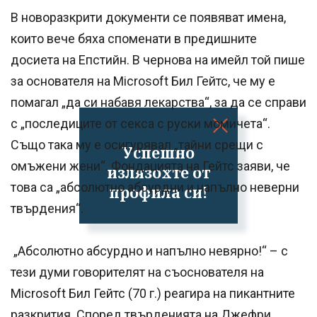
В новоразкрити документи се появяват имена,
които вече бяха споменати в предишните
досиета на Епстийн. В чернова на имейл той пише
за основателя на Microsoft Бил Гейтс, че му е
помагал „да си набавя лекарства“, за да се справи
с „последиците от секса с руски момичета“.
Също така му е осигурявал „тайни срещи с
Успешно
омъжени жени“. Фондацията на Гейтс заяви, че
излязохте от
това са „абсолютно абсурдни и напълно неверни
профила си!
твърдения“.
„Абсолютно абсурдно и напълно невярно!“ – с
тези думи говорителят на съоснователя на
Microsoft Бил Гейтс (70 г.) реагира на пикантните
разкрития. Според твърденията на Джефри