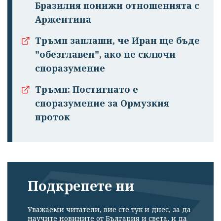
Бразилия понижи отношенията с
Аржентина
Тръмп заплаши, че Иран ще бъде
"обезглавен", ако не сключи
споразумение
Тръмп: Постигнато е
споразумение за Ормузкия
проток
Подкрепете ни
Уважаеми читатели, вие сте тук и днес, за да
научите новините от България и света, и да