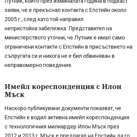
Лутник, който през изминалата година в подкаст
заяви, че е прекъснал контакта с Епстийн около
2005 г., след като той направил
непристойна забележка. Представител на
министерството уточни, че Лутник е имал само
ограничени контакти с Епстийн в присъствието на
съпругата си и никога не е бил обвиняван в
неправомерно поведение.
Имейл кореспонденция с Илон
Мъск
Наскоро публикувани документи показват, че
Епстийн е водил активна имейл кореспонденция
с технологичния милиардер Илон Мъск през
2012 и 2013 г. Мъск е предлагал на Епстийн да го