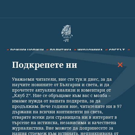
ВСИЧКИ НОВИНИ
ПОЛИТИКА
ИКОНОМИКА
СВЕТЪТ
Подкрепете ни
СПОРТ
КУЛТУРА
ТЕХНОЛОГИИ
КАЛЕЙДОСКОП
МНЕНИЯ
Уважаеми читатели, вие сте тук и днес, за да
научите новините от България и света, и да
прочетете актуални анализи и коментари от
„Клуб Z“. Ние се обръщаме към вас с молба –
имаме нужда от вашата подкрепа, за да
продължим. Вече години вие, читателите ни в 97
Общи условия
Политика за поверителност
държави на всички континенти по света,
отваряте всеки ден страницата ни в интернет в
Реклама
Партньори
Контакти
За Клуб Z
търсене на истинска, независима и качествена
Екип
Подкрепете ни
журналистика. Вие можете да допринесете за
нашия стремеж към истината, неприкривана от