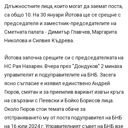
Длъжностните лица, които могат да заемат поста,
са общо 10. На 30 януари Йотова ще се срещне с
председателя и заместник-председателите на
Сметната палата - Димитър Главчев, Маргарита
Николова и Силвия Къдрева.
Йотова започна срещите си с председателката на
НС Рая Назарян. Вчера през "Дондуков" 2 минаха
управителят и подуправителите на БНБ. Засега
ясно съгласие е изявил единствено Андрей
Гюров, смятан и за приемлив вариант извън кръга
на свързани с Пеевски и Бойко Борисов лица.
Около Гюров стои темата обаче за
отстраняването му от поста подуправител на БНБ
на 16 юли 2024 г. Управителният съвет на БНБ взе