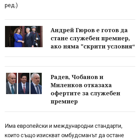
ред.)
Андрей Гюров е готов да
стане служебен премиер,
ако няма "скрити условия“
Радев, Чобанов и
Миленков отказаха
офертите за служебен
премиер
Има европейски и международни стандарти,
които също изискват омбудсманът да остане