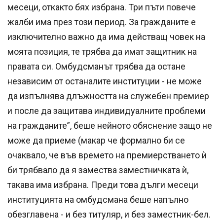
месеци, откакто бях избрана. Три пъти повече
жалби има през този период. За гражданите е
изключително важно да има действащ човек на
моята позиция, те трябва да имат защитник на
правата си. Омбудсманът трябва да остане
независим от останалите институции - не може
да изпълнява длъжността на служебен премиер
и после да защитава индивидуалните проблеми
на гражданите”, беше нейното обяснение защо не
може да приеме (макар че формално би се
очаквало, че във времето на премиерстването ѝ
би трябвало да я замества заместничката ѝ,
такава има избрана. Преди това дълги месеци
институцията на омбудсмана беше напълно
обезглавена - и без титуляр, и без заместник-бел.