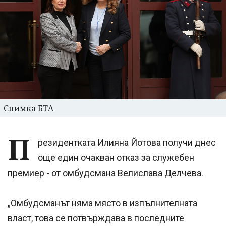
Снимка БТА
П
резидентката Илияна Йотова получи днес
още един очакван отказ за служебен
премиер - от омбудсмана Велислава Делчева.
„Омбудсманът няма място в изпълнителната
власт, това се потвърждава в последните