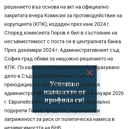
решението въз основа на акт на официално
закритата вчера Комисия за противодействие на
корупцията (КПК), издаден през юни 2024 г.
Според комисията Гюров е бил в състояние на
несъвместимост с поста си в централната банка.
През декември 2024 г. Административният съд
София-град обяви за нищожно решението на
КПК. По казуса с отстраняването бе образувано
дело в Съда на Европейския съюз по
Успешно
преюдициално запитване от Върховния
излязохте от
административен съд. В началото на януари 2026
профила си!
г. Европейската централна банка официално
подкрепи Гюров пред СЕС, изразявайки
загриженост за риск от политическа намеса в
независимостта на БНБ.