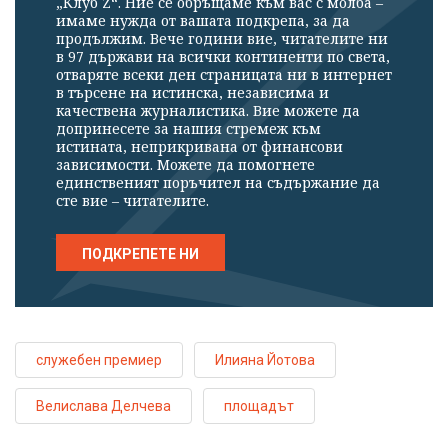
„Клуб Z“. Ние се обръщаме към вас с молба –
имаме нужда от вашата подкрепа, за да
продължим. Вече години вие, читателите ни
в 97 държави на всички континенти по света,
отваряте всеки ден страницата ни в интернет
в търсене на истинска, независима и
качествена журналистика. Вие можете да
допринесете за нашия стремеж към
истината, неприкривана от финансови
зависимости. Можете да помогнете
единственият поръчител на съдържание да
сте вие – читателите.
ПОДКРЕПЕТЕ НИ
служебен премиер
Илияна Йотова
Велислава Делчева
площадът