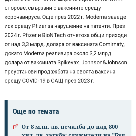
спорове, свързани с ваксините срещу
коронавируса. Още през 2022 г. Moderna заведе
иск срещу Pfizer за нарушение на патенти. През
2024 г. Pfizer и BioNTech отчетоха общи приходи
от над 3,3 млрд. долара от ваксината Comirnaty,
докато Moderna реализира около 3,2 млрд.
долара от ваксината Spikevax. Johnson&Johnson
преустанови продажбата на своята ваксина
срещу COVID-19 в САЩ през 2023 г.
Още по темата
От 8 млн. лв. печалба до над 800
хил. лв. загуба: служители на "Бул