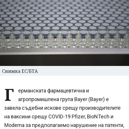
Снимка ЕС/БТА
Г
ерманската фармацевтична и
агропромишлена група Bayer (Bayer) е
завела съдебни искове срещу производителите
на ваксини срещу COVID-19 Pfizer, BioNTech и
Moderna за предполагаемо нарушение на патенти,