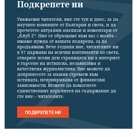
Подкрепете ни
Уважаеми читатели, вие сте тук и днес, за да
научите новините от България и света, и да
прочетете актуални анализи и коментари от
„Клуб Z“. Ние се обръщаме към вас с молба –
имаме нужда от вашата подкрепа, за да
продължим. Вече години вие, читателите ни
в 97 държави на всички континенти по света,
отваряте всеки ден страницата ни в интернет
в търсене на истинска, независима и
качествена журналистика. Вие можете да
допринесете за нашия стремеж към
истината, неприкривана от финансови
зависимости. Можете да помогнете
единственият поръчител на съдържание да
сте вие – читателите.
ПОДКРЕПЕТЕ НИ