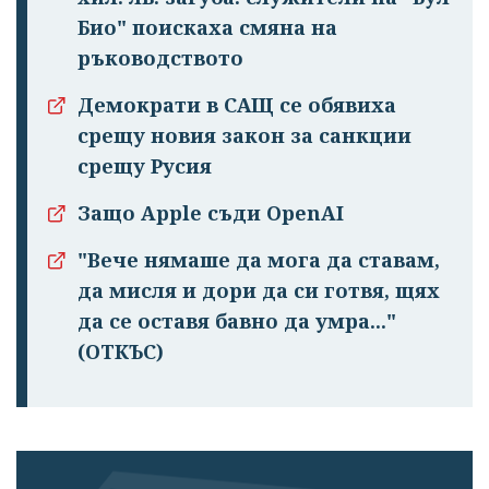
Био" поискаха смяна на
ръководството
Демократи в САЩ се обявиха
Успешно
срещу новия закон за санкции
излязохте от
срещу Русия
профила си!
Защо Apple съди OpenAI
"Вече нямаше да мога да ставам,
да мисля и дори да си готвя, щях
да се оставя бавно да умра..."
(ОТКЪС)