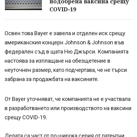
подобрена ваксина срещу
COVID-19
Освен това Bayer е завела и отделен иск срещу
американския концерн Johnson & Johnson във
федерален съд в щата Ню Джърси. Компанията
настоява за изплащане на обезщетение в
неуточнен размер, като подчертава, че не търси
забрана за продажбата на ваксините.
От Bayer уточняват, че компанията не е участвала
в разработването или производството на ваксини
срещу COVID-19.
Делата са част от по-широка серия от патентни