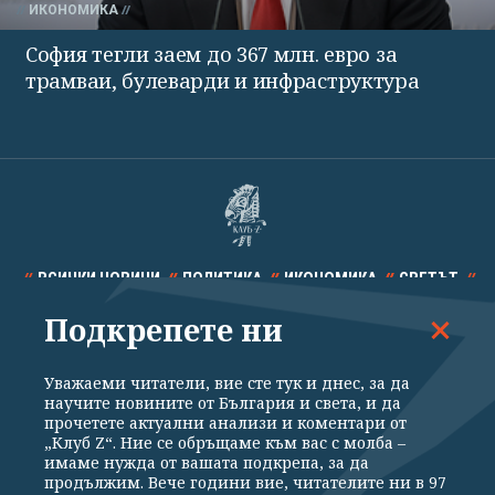
ИКОНОМИКА
София тегли заем до 367 млн. евро за
трамваи, булеварди и инфраструктура
ВСИЧКИ НОВИНИ
ПОЛИТИКА
ИКОНОМИКА
СВЕТЪТ
Подкрепете ни
СПОРТ
КУЛТУРА
ТЕХНОЛОГИИ
КАЛЕЙДОСКОП
МНЕНИЯ
Уважаеми читатели, вие сте тук и днес, за да
научите новините от България и света, и да
прочетете актуални анализи и коментари от
„Клуб Z“. Ние се обръщаме към вас с молба –
имаме нужда от вашата подкрепа, за да
продължим. Вече години вие, читателите ни в 97