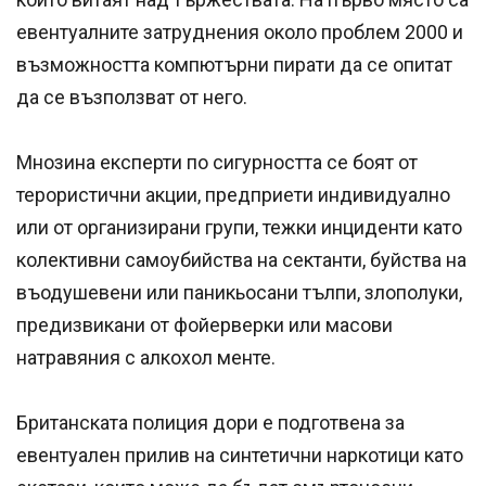
евентуалните затруднения около проблем 2000 и
възможността компютърни пирати да се опитат
да се възползват от него.
Мнозина експерти по сигурността се боят от
терористични акции, предприети индивидуално
или от организирани групи, тежки инциденти като
колективни самоубийства на сектанти, буйства на
въодушевени или паникьосани тълпи, злополуки,
предизвикани от фойерверки или масови
натравяния с алкохол менте.
Британската полиция дори е подготвена за
евентуален прилив на синтетични наркотици като