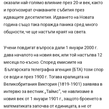
оказали най-голямо влияние през 20-и век, както
и прогнозират очакваните събития през
идващите десетилетия. Идването на Новата
година също така поражда паника сред много
общности, че ще настъпи краят на света.
Учени повдигат въпроса дали 1 януари 2000 г.
дава началото на новия век, или той настъпва 12
месеца по-късно. Според емисиите на
Българската телеграфна агенция (БТА) този спор
се води и през 1900 г. Тогава кралицата на
Великобритания Виктория (1819-1901) заявява в
интервю за вестник „Таймс“, че навлизаме в
новия век от 1 януари 1901 г., защото броенето в
математиката започва от единицата, а не от