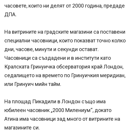
часовете, които ни делят от 2000 година, предаде
ДПА.
На витрините на градските магазини са поставени
специални часовници, които показват точно колко
дни, часове, минути и секунди остават.
Часовници са създадени и в институти като
Кралската Гринуичка обсерватория край Лондон,
седалището на времето по Гринуичкия меридиан,
или Гринуич мийн тайм.
На площад Пикадили в Лондон също има
юбилеен часовник „2000 Милениум“, докато
Атина има часовници зад много от витрините на
магазините си.