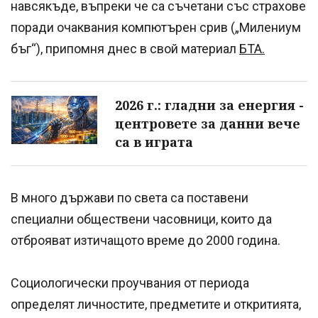
навсякъде, въпреки че са съчетани със страхове
поради очаквания компютърен срив („Милениум
бъг“), припомня днес в свой материал
БТА.
2026 г.: гладни за енергия -
центровете за данни вече
са в играта
В много държави по света са поставени
специални обществени часовници, които да
отброяват изтичащото време до 2000 година.
Социологически проучвания от периода
определят личностите, предметите и откритията,