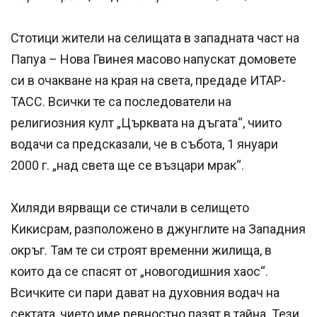
Стотици жители на селищата в западната част на
Папуа – Нова Гвинея масово напускат домовете
си в очакване на края на света, предаде ИТАР-
ТАСС. Всички те са последователи на
религиозния култ „Църквата на дъгата“, чиито
водачи са предсказали, че в събота, 1 януари
2000 г. „над света ще се възцари мрак“.
Хиляди вярващи се стичали в селището
Кикисрам, разположено в джунглите на Западния
окръг. Там те си строят временни жилища, в
които да се спасят от „новогодишния хаос“.
Всичките си пари дават на духовния водач на
сектата, чието име ревностно пазят в тайна. Тези