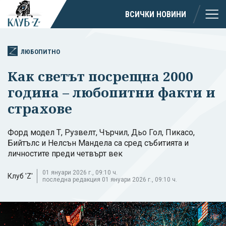
ВСИЧКИ НОВИНИ
ЛЮБОПИТНО
Как светът посрещна 2000
година – любопитни факти и
страхове
Форд модел Т, Рузвелт, Чърчил, Дьо Гол, Пикасо,
Бийтълс и Нелсън Мандела са сред събитията и
личностите преди четвърт век
01 януари 2026 г., 09:10 ч.
Клуб 'Z'
последна редакция 01 януари 2026 г., 09:10 ч.