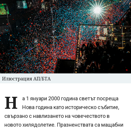
Илюстрация АП/БТА
Н
а 1 януари 2000 година светът посреща
Нова година като историческо събитие,
свързано с навлизането на човечеството в
новото хилядолетие. Празненствата са мащабни