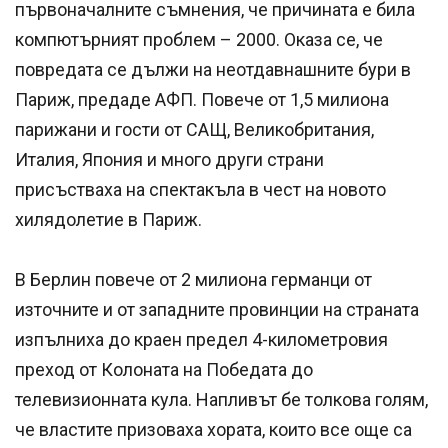
първоначалните съмнения, че причината е била
компютърният проблем – 2000. Оказа се, че
повредата се дължи на неотдавнашните бури в
Париж, предаде АФП. Повече от 1,5 милиона
парижани и гости от САЩ, Великобритания,
Италия, Япония и много други страни
присъстваха на спектакъла в чест на новото
хилядолетие в Париж.
В Берлин повече от 2 милиона германци от
източните и от западните провинции на страната
изпълниха до краен предел 4-километровия
преход от Колоната на Победата до
телевизионната кула. Напливът бе толкова голям,
че властите призоваха хората, които все още са