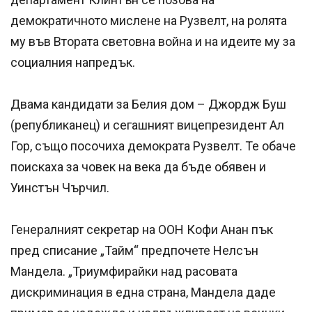
демократичното мислене на Рузвелт, на ролята
му във Втората световна война и на идеите му за
социалния напредък.
Двама кандидати за Белия дом – Джордж Буш
(републиканец) и сегашният вицепрезидент Ал
Гор, също посочиха демократа Рузвелт. Те обаче
поискаха за човек на века да бъде обявен и
Уинстън Чърчил.
Генералният секретар на ООН Кофи Анан пък
пред списание „Тайм“ предпочете Нелсън
Мандела. „Триумфирайки над расовата
дискриминация в една страна, Мандела даде