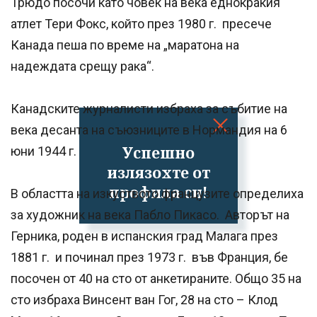
Трюдо посочи като човек на века еднокракия
атлет Тери Фокс, който през 1980 г. пресече
Канада пеша по време на „маратона на
надеждата срещу рака“.
Канадските журналисти избраха за събитие на
века десанта на съюзниците в Нормандия на 6
Успешно
юни 1944 г.
излязохте от
профила си!
В областта на изкуството французите определиха
за художник на века Пабло Пикасо. Авторът на
Герника, роден в испанския град Малага през
1881 г. и починал през 1973 г. във Франция, бе
посочен от 40 на сто от анкетираните. Общо 35 на
сто избраха Винсент ван Гог, 28 на сто – Клод