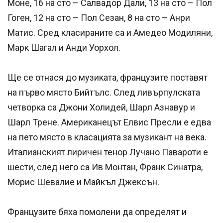
Моне, 16 на сто – Салвадор Дали, 13 на сто – Пол
Гоген, 12 на сто – Пол Сезан, 8 на сто – Анри
Матис. Сред класираните са и Амедео Модиляни,
Марк Шагал и Анди Уорхол.
Ще се отнася до музиката, французите поставят
на първо място Бийтълс. След ливърпулската
четворка са Джони Холидей, Шарл Азнавур и
Шарл Трене. Американецът Елвис Пресли е едва
на пето място в класацията за музикант на века.
Италианският лиричен тенор Лучано Павароти е
шести, след него са Ив Монтан, Франк Синатра,
Морис Шевалие и Майкъл Джексън.
Французите бяха помолени да определят и