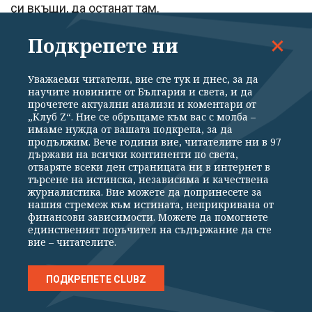
си вкъщи, да останат там.
Подкрепете ни
Всички европейски градове посрещнаха по
подобаващ начин 2000 г.
Уважаеми читатели, вие сте тук и днес, за да
Гигантски стълбове от светлини осветиха небето
научите новините от България и света, и да
прочетете актуални анализи и коментари от
над Акропола в гръцката столица Атина, по чиито
„Клуб Z“. Ние се обръщаме към вас с молба –
имаме нужда от вашата подкрепа, за да
улици десетки хиляди хора се присъединиха към
продължим. Вече години вие, читателите ни в 97
шумния купон, режисиран от популярния
държави на всички континенти по света,
отваряте всеки ден страницата ни в интернет в
композитор Микис Теодоракис.
търсене на истинска, независима и качествена
журналистика. Вие можете да допринесете за
нашия стремеж към истината, неприкривана от
В Букурещ на Площада на революцията се
финансови зависимости. Можете да помогнете
единственият поръчител на съдържание да сте
събраха около 15 хиляди румънци, за да
вие – читателите.
посрещнат новата година под звуците на
фолклорна музика и светлините на фойерверките.
ПОДКРЕПЕТЕ CLUBZ