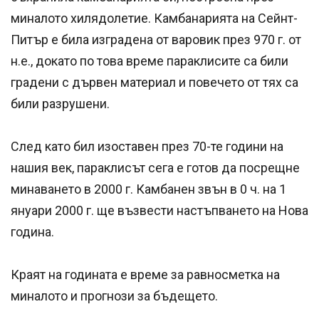
миналото хилядолетие. Камбанарията на Сейнт-
Питър е била изградена от варовик през 970 г. от
н.е., докато по това време параклисите са били
градени с дървен материал и повечето от тях са
били разрушени.
След като бил изоставен през 70-те години на
нашия век, параклисът сега е готов да посрещне
минаването в 2000 г. Камбанен звън в 0 ч. на 1
януари 2000 г. ще възвести настъпването на Нова
година.
Краят на годината е време за равносметка на
миналото и прогнози за бъдещето.