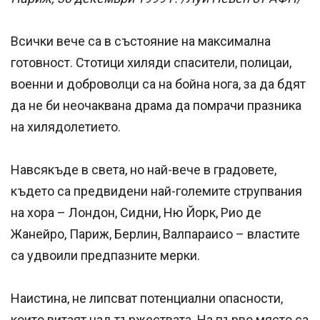
Всички вече са в състояние на максимална
готовност. Стотици хиляди спасители, полицаи,
военни и доброволци са на бойна нога, за да бдят
да не би неочаквана драма да помрачи празника
на хилядолетието.
Навсякъде в света, но най-вече в градовете,
където са предвидени най-големите струпвания
на хора – Лондон, Сидни, Ню Йорк, Рио де
Жанейро, Париж, Берлин, Валпараисо – властите
са удвоили предпазните мерки.
Наистина, не липсват потенциални опасности,
които витаят над тържествата. На първо място са