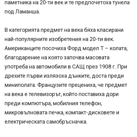
паметника на 20-ти век и те предпочетоха тунела
под Ламанша.
В категорията предмет на века бяха класирани
най-популярните изобретения на 20-ти век.
Американците посочиха Форд модел Т – колата,
благодарение на която започва масовата
употреба на автомобили в САЩ през 1908 г. При
дрехите първи излязоха дънките, доста преди
миниполата. Французите прецениха, че предмет
на века е телевизорът, който поставиха дори
преди компютъра, мобилния телефон,
микровълновата печка, компакт-дисковете и
електрическата самобръсначка.