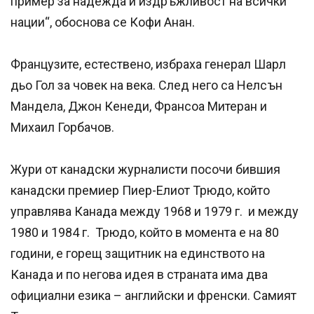
пример за надежда и издръжливост на всички
нации“, обоснова се Кофи Анан.
Французите, естествено, избраха генерал Шарл
дьо Гол за човек на века. След него са Нелсън
Мандела, Джон Кенеди, Франсоа Митеран и
Михаил Горбачов.
Жури от канадски журналисти посочи бившия
канадски премиер Пиер-Елиот Трюдо, който
управлява Канада между 1968 и 1979 г. и между
1980 и 1984 г. Трюдо, който в момента е на 80
години, е горещ защитник на единството на
Канада и по негова идея в страната има два
официални езика – английски и френски. Самият