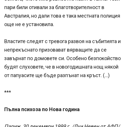
пари били отивали за благотворителност в
Австралия, но дали това е така местната полиция
още не е установила.
Властите следят с тревога развоя на събитията и
непрекъснато призовават вярващите да се
завърнат по домовете си. Особено безпокойство
будят слуховете, че в новогодишната нощ някой
от папуасите ще бъде разпънат на кръст. (…)
***
Пълна психоза по Нова година
Париж, 30 декември 1999 г. /Луи Невен от АФП/