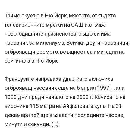
Таймс скуеър в Ню Йорк, мястото, откъдето
телевизионните мрежи на САЩ излъчват
новогодишните празненства, също си има
часовник за милениума. Всички други часовници,
отброяващи времето, всъщност са имитации на
оригинала в Ню Йорк.
Французите направиха удар, като включиха
отброяващ часовник още на 6 април 1997 г., или
1000 дни преди началото на 2000 г. Качиха го на
височина 115 метра на Айфеловата кула. На 31
декември той ще възвести последните часове,
минути и секунди. (…)