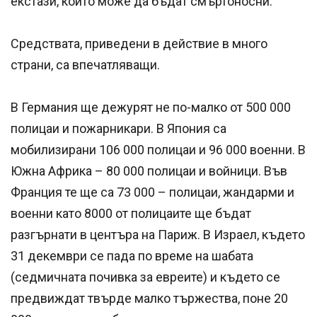
екстази, които може да бъдат смъртоносни.
Средствата, приведени в действие в много
страни, са впечатляващи.
В Германия ще дежурят не по-малко от 500 000
полицаи и пожарникари. В Япония са
мобилизирани 106 000 полицаи и 96 000 военни. В
Южна Африка – 80 000 полицаи и войници. Във
Франция те ще са 73 000 – полицаи, жандарми и
военни като 8000 от полицаите ще бъдат
разгърнати в центъра на Париж. В Израел, където
31 декември се пада по време на шабата
(седмичната почивка за евреите) и където се
предвиждат твърде малко тържества, поне 20