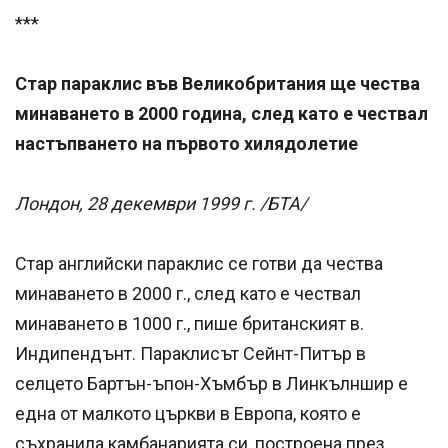
***
Стар параклис във Великобритания ще чества
минаването в 2000 година, след като е чествал
настъпването на първото хилядолетие
Лондон, 28 декември 1999 г. /БТА/
Стар английски параклис се готви да чества
минаването в 2000 г., след като е чествал
минаването в 1000 г., пише британският в.
Индипендънт. Параклисът Сейнт-Питър в
селцето Бартън-ъпон-Хъмбър в Линкълншир е
една от малкото църкви в Европа, която е
съхранила камбанарията си, построена през