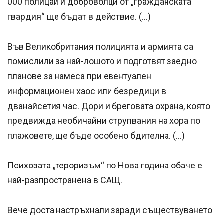
000 полицаи и доброволци от „гражданската
гвардия“ ще бъдат в действие. (…)
Във Великобритания полицията и армията са
помислили за най-лошото и подготвят заедно
планове за намеса при евентуален
информационен хаос или безредици в
дванайсетия час. Дори и бреговата охрана, която
предвижда необичайни струпвания на хора по
плажовете, ще бъде особено бдителна. (…)
Психозата „тероризъм“ по Нова година обаче е
най-разпространена в САЩ.
Вече доста настръхнали заради съществуването