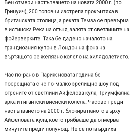
Бен отмери настъпването на новата 2000 г. (по
Гринуич), 200 топовни изстрела прокънтяха в
британската столица, а реката Темза се превърна
в истинска Река на огъня, залята от светлините на
фойерверките. Така бе дадено началото на
грандиозния купон в Лондон на фона на
въртящото се желязно колело на хилядолетието.
Час по-рано в Париж новата година бе
посрещната с не по-малко зрелищно шоу под
огрените от светлини Айфелова кула, Триумфална
арка и гигантски виенски колела. Часове преди
настъпването на 2000 г. блокира паното върху
Айфеловата кула, което трябваше да отмерва
минутите преди полунощ. Не се потвърдиха