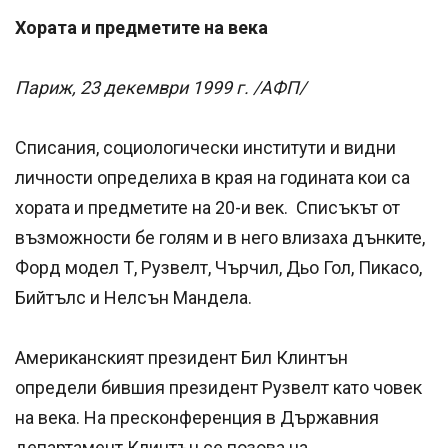
Хората и предметите на века
Париж, 23 декември 1999 г. /АФП/
Списания, социологически институти и видни
личности определиха в края на годината кои са
хората и предметите на 20-и век. Списъкът от
възможности бе голям и в него влизаха дънките,
Форд модел Т, Рузвелт, Чърчил, Дьо Гол, Пикасо,
Бийтълс и Нелсън Мандела.
Американският президент Бил Клинтън
определи бившия президент Рузвелт като човек
на века. На пресконференция в Държавния
департамент Клинтън се позова на