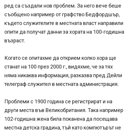
ред са създали нов проблем. За него вече беше
съобщено например от графство Бедфордшър,
където служителите в местната власт направили
опити да получат данни за хората на 100-годишна
възраст.
Когато се опитахме да открием колко хора ще
станат на 100 през 2000 г., видяхме, че за тях
няма никаква информация, разказва пред Дейли
телеграф служител в местната администрация.
Проблеми с 1900 година се регистрират и на
други места във Великобритания. Така например
102-годишна жена била поканена да посещава
местна детска градина, тъй като компютърът не