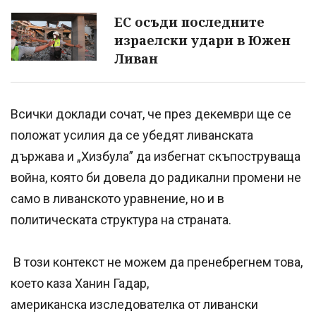
ЕС осъди последните
израелски удари в Южен
Ливан
Всички доклади сочат, че през декември ще се
положат усилия да се убедят ливанската
държава и „Хизбула” да избегнат скъпоструваща
война, която би довела до радикални промени не
само в ливанското уравнение, но и в
политическата структура на страната.
В този контекст не можем да пренебрегнем това,
което каза Ханин Гадар,
американска изследователка от ливански