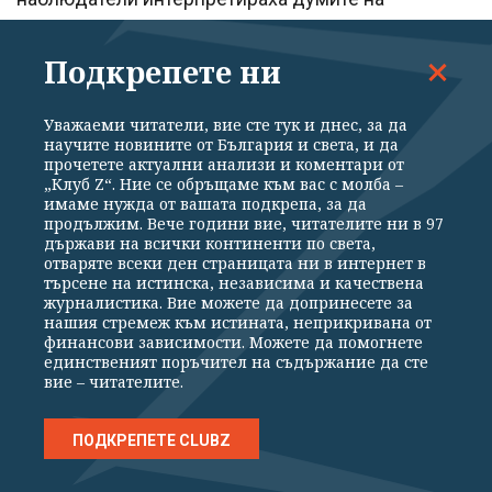
върховния лидер като намек за възможността от
Подкрепете ни
нова война. Те посочиха, че това идва с
повишението на цената на златото и долара в
Уважаеми читатели, вие сте тук и днес, за да
Техеран, което отразява икономическото и
научите новините от България и света, и да
психологическото напрежение. Редица
прочетете актуални анализи и коментари от
„Клуб Z“. Ние се обръщаме към вас с молба –
тенденции и събития от последните дни сочат, че
имаме нужда от вашата подкрепа, за да
продължим. Вече години вие, читателите ни в 97
„часът нула“ за втората фаза на войната между
държави на всички континенти по света,
Иран и Израел наближава.
отваряте всеки ден страницата ни в интернет в
търсене на истинска, независима и качествена
журналистика. Вие можете да допринесете за
нашия стремеж към истината, неприкривана от
Махра идентифицира поредица явления, които
финансови зависимости. Можете да помогнете
той и редица анализатори считат за показателни
единственият поръчител на съдържание да сте
вие – читателите.
за неизбежна нова военна конфронтация между
Тел Авив и Вашингтон, от една страна, и Иран и
ПОДКРЕПЕТЕ CLUBZ
останалите му въоръжени милиции в региона, от