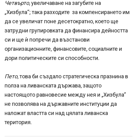
Четвърто
, увеличаване на загубите на
„Хизбула“; така разходите за компенсирането им
да се увеличат поне десетократно, което ще
затрудни групировката да финансира дейността
си и ще ѝ попречи да възстанови
организационните, финансовите, социалните и
дори политическите си способности.
Пето
, това би създало стратегическа празнина в
полза на ливанската държава, защото
настоящото равновесие между нея и „Хизбула”
не позволява на държавните институции да
наложат властта си над цялата ливанска
територия.