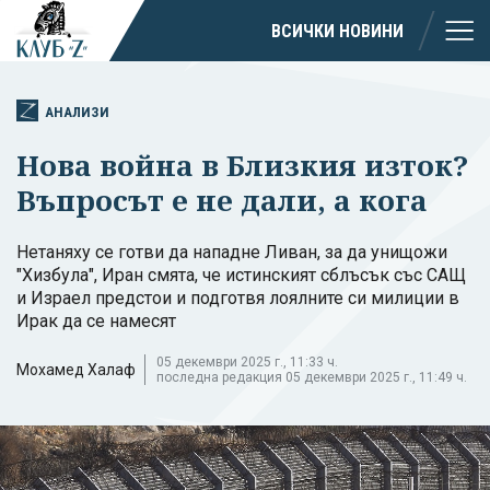
ВСИЧКИ НОВИНИ
АНАЛИЗИ
Нова война в Близкия изток?
Въпросът е не дали, а кога
Нетаняху се готви да нападне Ливан, за да унищожи
"Хизбула", Иран смята, че истинският сблъсък със САЩ
и Израел предстои и подготвя лоялните си милиции в
Ирак да се намесят
05 декември 2025 г., 11:33 ч.
Мохамед Халаф
последна редакция 05 декември 2025 г., 11:49 ч.