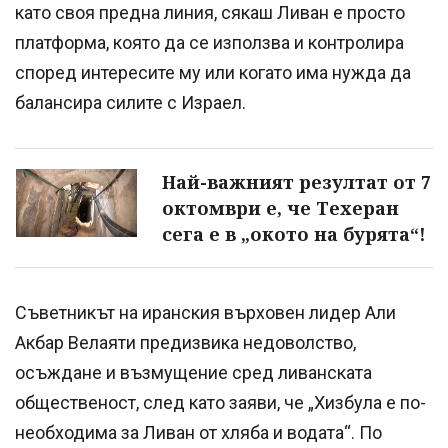
като своя предна линия, сякаш Ливан е просто
платформа, която да се използва и контролира
според интересите му или когато има нужда да
балансира силите с Израел.
Най-важният резултат от 7
октомври е, че Техеран
сега е в „окото на бурята“!
Съветникът на иранския върховен лидер Али
Акбар Велаяти предизвика недоволство,
осъждане и възмущение сред ливанската
общественост, след като заяви, че „Хизбула е по-
необходима за Ливан от хляба и водата“. По