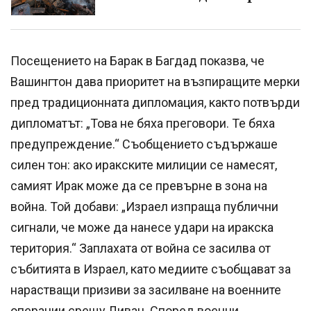
Посещението на Барак в Багдад показва, че
Вашингтон дава приоритет на възпиращите мерки
пред традиционната дипломация, както потвърди
дипломатът: „Това не бяха преговори. Те бяха
предупреждение.“ Съобщението съдържаше
силен тон: ако иракските милиции се намесят,
самият Ирак може да се превърне в зона на
война. Той добави: „Израел изпраща публични
сигнали, че може да нанесе удари на иракска
територия.“ Заплахата от война се засилва от
събитията в Израел, като медиите съобщават за
нарастващи призиви за засилване на военните
операции срещу Ливан. Според военни