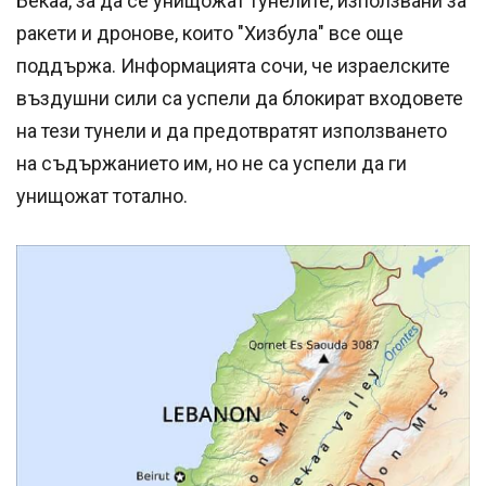
Бекаа, за да се унищожат тунелите, използвани за
ракети и дронове, които "Хизбула" все още
поддържа. Информацията сочи, че израелските
въздушни сили са успели да блокират входовете
на тези тунели и да предотвратят използването
на съдържанието им, но не са успели да ги
унищожат тотално.