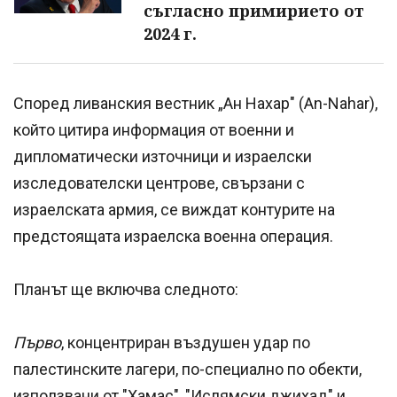
съгласно примирието от
2024 г.
Според ливанския вестник „Ан Нахар" (An-Nahar),
който цитира информация от военни и
дипломатически източници и израелски
изследователски центрове, свързани с
израелската армия, се виждат контурите на
предстоящата израелска военна операция.
Планът ще включва следното:
Първо
, концентриран въздушен удар по
палестинските лагери, по-специално по обекти,
използвани от "Хамас", "Ислямски джихад" и