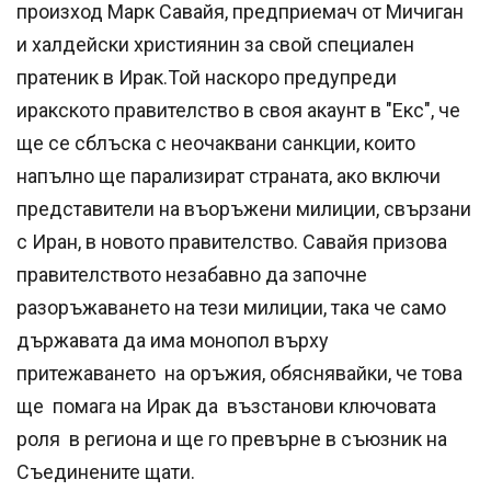
произход Марк Савайя, предприемач от Мичиган
и халдейски християнин за свой специален
пратеник в Ирак.Той наскоро предупреди
иракското правителство в своя акаунт в "Екс", че
ще се сблъска с неочаквани санкции, които
напълно ще парализират страната, ако включи
представители на въоръжени милиции, свързани
с Иран, в новото правителство. Савайя призова
правителството незабавно да започне
разоръжаването на тези милиции, така че само
държавата да има монопол върху
притежаването на оръжия, обяснявайки, че това
ще помага на Ирак да възстанови ключовата
роля в региона и ще го превърне в съюзник на
Съединените щати.