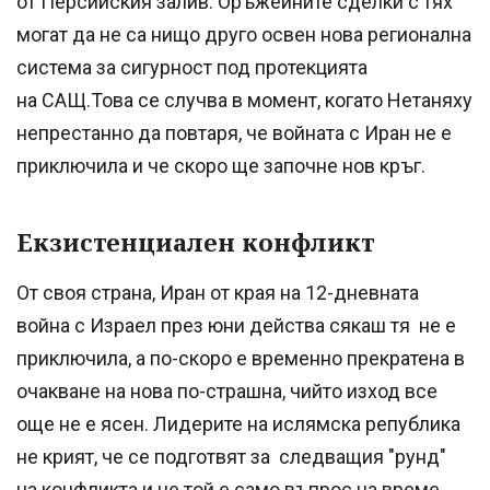
от Персийския залив. Оръжейните сделки с тях
могат да не са нищо друго освен нова регионална
система за сигурност под протекцията
на САЩ.Това се случва в момент, когато Нетаняху
непрестанно да повтаря, че войната с Иран не е
приключила и че скоро ще започне нов кръг.
Екзистенциален конфликт
От своя страна, Иран от края на 12-дневната
война с Израел през юни действа сякаш тя не е
приключила, а по-скоро е временно прекратена в
очакване на нова по-страшна, чийто изход все
още не е ясен. Лидерите на ислямска република
не крият, че се подготвят за следващия "рунд"
на конфликта и че той е само въпрос на време.