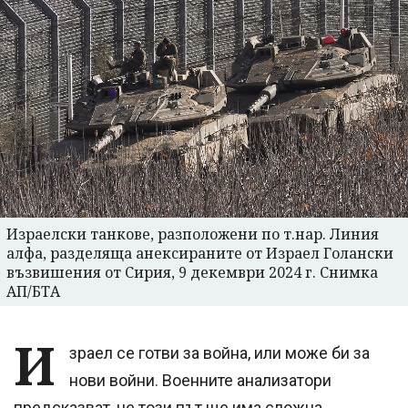
Израелски танкoве, разположени по т.нар. Линия
алфа, разделяща анексираните от Израел Голански
възвишения от Сирия, 9 декември 2024 г. Снимка
АП/БТА
И
зраел се готви за война, или може би за
нови войни. Военните анализатори
предсказват, че този път ще има сложна