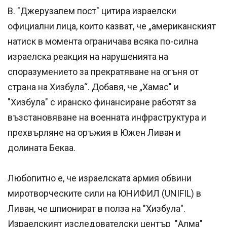
В. "Джерузалем пост" цитира израелски
официални лица, които казват, че „американският
натиск в момента ограничава всяка по-силна
израелска реакция на нарушенията на
споразумението за прекратяване на огъня от
страна на Хизбула“. Добавя, че „Хамас" и
"Хизбула" с иранско финансиране работят за
възстановяване на военната инфраструктура и
прехвърляне на оръжия в Южен Ливан и
долината Бекаа.
Любопитно е, че израелската армия обвини
миротворческите сили на ЮНИФИЛ (UNIFIL) в
Ливан, че шпионират в полза на "Хизбула".
Израелският изследователски център "Алма"