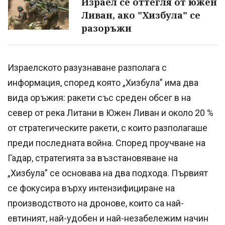
Израел се оттегля от южен
Ливан, ако "Хизбула" се
разоръжи
Израелското разузнаване разполага с
информация, според която „Хизбула” има два
вида оръжия: ракети със среден обсег в на
север от река Литани в Южен Ливан и около 20 %
от стратегическите ракети, с които разполагаше
преди последната война. Според проучване на
Гадар, стратегията за възстановяване на
„Хизбула” се основава на два подхода. Първият
се фокусира върху интензифициране на
производството на дронове, които са най-
евтиният, най-удобен и най-незабележим начин