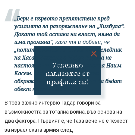
„Бери е първото препятствие пред
усилията за разоръжаване на „Хизбула“.
Докато той остава на власт, няма да
има промяна"
, каза тя и добави, че
„политическият и финансов наследник
на Хасан Насрала е Набих Бери, а не
Успешно
настоящият лидер на партията Наим
излязохте от
Касем. Затова той и неговото
профила си!
обкръжение трябва незабавно да бъдат
обект на санкции“.
В това важно интервю Гадар говори за
възможността за тотална война, въз основа на
два фактора. Първият е, че Газа вече не е тежест
за израелската армия след