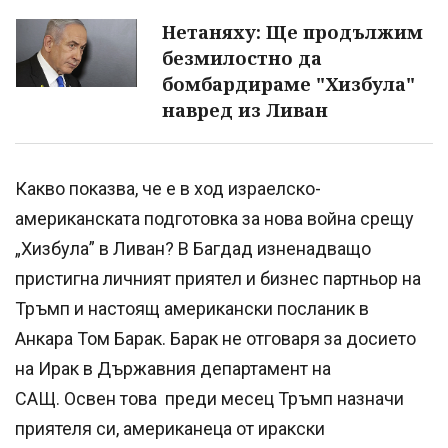
Нетаняху: Ще продължим
безмилостно да
бомбардираме "Хизбула"
навред из Ливан
Какво показва, че е в ход израелско-
американската подготовка за нова война срещу
„Хизбула” в Ливан? В Багдад изненадващо
пристигна личният приятел и бизнес партньор на
Тръмп и настоящ американски посланик в
Анкара Том Барак. Барак не отговаря за досието
на Ирак в Държавния департамент на
САЩ. Освен това преди месец Тръмп назначи
приятеля си, американеца от иракски