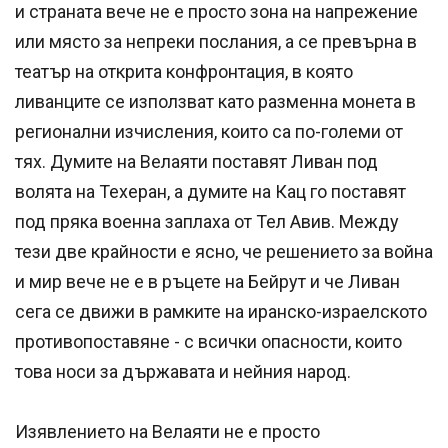
и страната вече не е просто зона на напрежение
или място за непреки послания, а се превърна в
театър на открита конфронтация, в която
ливанците се използват като разменна монета в
регионални изчисления, които са по-големи от
тях. Думите на Велаяти поставят Ливан под
волята на Техеран, а думите на Кац го поставят
под пряка военна заплаха от Тел Авив. Между
тези две крайности е ясно, че решението за война
и мир вече не е в ръцете на Бейрут и че Ливан
сега се движи в рамките на иранско-израелското
противопоставяне - с всички опасности, които
това носи за държавата и нейния народ.
Изявлението на Велаяти не е просто