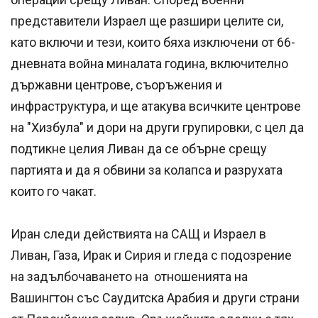
представители Израел ще разшири целите си,
като включи и тези, които бяха изключени от 66-
дневната война миналата година, включително
държавни центрове, съоръжения и
инфраструктура, и ще атакува всичките центрове
на "Хизбула" и дори на други групировки, с цел да
подтикне целия Ливан да се обърне срещу
партията и да я обвини за колапса и разрухата
които го чакат.
Иран следи действията на САЩ и Израел в
Ливан, Газа, Ирак и Сирия и гледа с подозрение
на задълбочаването на отношенията на
Вашингтон със Саудитска Арабия и други страни