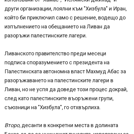
други организации, лоялни към "Хизбула" и Иран,
който би приключил само с решение, водещо до
изпълнението на обещанието на Ливан да
разоръжи палестинските лагери.
Ливанското правителство преди месеци
подписа споразумението с президента на
Палестинската автономна власт Махмуд Абас за
разоръжаването на палестинските лагери в
Ливан, но не успя да доведе този процес докрай,
след като палестинските въоръжени групи,
съюзници на "Хизбула", го отхвърлиха.
Второ
, десанти в конкретни места в долината