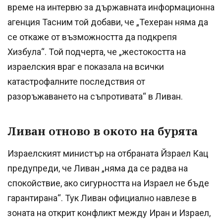
време на интервю за държавната информационна
агенция Тасним той добави, че „Техеран няма да
се откаже от възможността да подкрепя
Хизбула“. Той подчерта, че „жестокостта на
израелския враг е показала на всички
катастрофалните последствия от
разоръжаването на съпротивата“ в Ливан.
Ливан отново в окото на бурята
Израелският министър на отбраната Йзраел Кац
предупреди, че Ливан „няма да се радва на
спокойствие, ако сигурността на Израел не бъде
гарантирана“. Тук Ливан официално навлезе в
зоната на открит конфликт между Иран и Израел,