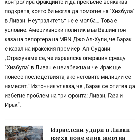
контролира фракциите и да прекъсне всякаква
подкрепа, която би могла да помогне на "Хизбула"
в Ливан. Неутралитетът не е молба... Това е
условие. Американски политик във Вашингтон
каза на репортера на MBN Джо Ал-Хули, че Барак
е казал на иракския премиер Ал-Судани:
„Страхуваме се, че израелска операция срещу
"Хизбула" в Ливан е неизбежна и че Ирак ще
понесе последствията, ако неговите милиции се
намесят.“ Източникът каза, че „Барак се опитва да
избегне проблем на три фронта: Ливан, Газа и
Ирак“.
Израелски удари в Ливан
взеха поне една жертва