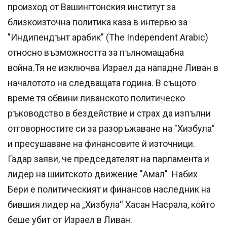
произход от Вашингтонския институт за
близкоизточна политика каза в интервю за
"Индипендънт арабик" (The Independent Arabic)
относно възможността за пълномащабна
война.Тя не изключва Израел да нападне Ливан в
началотото на следващата година. В същото
време тя обвини ливанското политическо
ръководство в бездействие и страх да изпълни
отговорностите си за разоръжаване на "Хизбула”
и пресушаване на финансовите й източници.
Гадар заяви, че председателят на парламента и
лидер на шиитското движение "Амал" Набих
Бери е политическият и финансов наследник на
бившия лидер на „Хизбула“ Хасан Насрала, който
беше убит от Израел в Ливан.