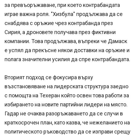
за превъоръжаване, при което контрабандата
играе важна роля. "Хизбула" продължава да се
снабдява с оръжие чрез контрабанда през
Сирия, а дроновете получава през фиктивни
компании. Това продължава, въпреки че Дамаск
е успял да прекъсне някои доставки на оръжие и
полага значителни усилия да спре контрабандата.
Вторият подход се фокусира върху
възстановяване на лидерската структура заедно
с помощта на Техеран който освен това работи за
избирането на новите партийни лидери на място.
Гадар не очаква разоръжаването да се случи в
краткосрочен план, като казва, че нежеланието на
политическото ръководство да се изправи срещу