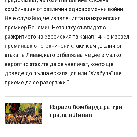
комбинация от различни едновременни войни.
Не е случайно, че изявленията на израелския
премиер Бенямин Нетаняху съвпадат с
разкритието на еврейския тв канал 14, че Израел
преминава от ограничени атаки към „вълни от
атаки“ в Ливан, като отбелязва, че „не е малко
вероятно атаките да се увеличат, което ще
доведе до пълна ескалация или "Хизбула" ще
приеме да се разоръжи “.
Израел бомбардира три
града в Ливан