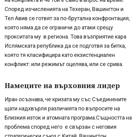
Според изчисленията на Техеран, Вашингтон и
Тел Авив се готвят за по-брутална конфронтация,
която няма да се ограничи до атаки срещу
прокситата му в региона. Това възприятие кара
Ислямската република да се подготвя за битка,
която тя класифицира като екзистенциален
конфликт: или режимът оцелява, или се срива.
Намеците на върховния лидер
Иран осъзнава, че кризата му със Съединените
щати надхвърля различията по въпросите на
Близкия изток и атомната програма.Същността на
проблема според него е свързан с неговия
стратегически съюз с Китай. Вашингтон