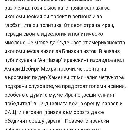
разглежда този съюз като пряка заплаха за
икономическия си проект в региона и за
глобалните си политика. От своя страна Иран,
поради своята идеология и политическо
мислене, не може да бъде част от американската
икономическа визия за Близкия изток. В анализ,
публикуван в "Ан Нахар" иранският изследовател
Амири Дебири Мехра посочи, че „речта на
върховния лидер Хаменеи от миналия четвъртък
подхрани слуховете, че предстоят големи новини,
особено с думите му, че Иран е „решителният
победител“ в 12-дневната война срещу Израел и
САЩ. и неговия призив към хората да се
обединят срещу „врага“. Повечето ирански
наблюдатели интерпретираха думите на