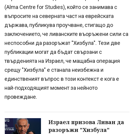
(Alma Centre for Studies), който се занимава с
въпросите на северната част на еврейската
държава, публикува проучване, стигащо до
заключението, че ливанските въоръжени сили са
неспособни да разоръжат "Хизбула". Тези две
публикации могат да бъдат свързани с
твърденията на Израел, че мащабна операция
срещу "Хизбула" е станала неизбежна и
единственият въпрос в този контекст е кога е
най-подходящият момент за нейното
провеждане.
Израел призова Ливан да
разоръжи "Хизбула"