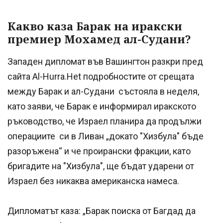
Какво каза Барак на иракски
премиер Мохамед ал-Судани?
Западен дипломат във Вашингтон разкри пред
сайта Al-Hurra.Нet подробностите от срещата
между Барак и ал-Судани състояла в неделя,
като заяви, че Барак е информирал иракското
ръководство, че Израел планира да продължи
операциите си в Ливан „докато "Хизбула" бъде
разоръжена“ и че проирански фракции, като
бригадите на "Хизбула", ще бъдат ударени от
Израел без никаква американска намеса.
Дипломатът каза: „Барак поиска от Багдад да