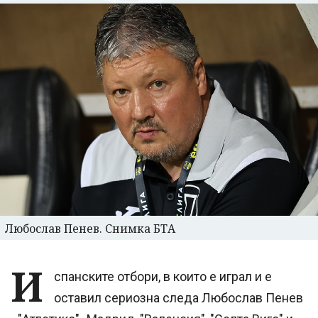
Любослав Пенев. Снимка БТА
И
спанските отбори, в които е играл и е
оставил сериозна следа Любослав Пенев