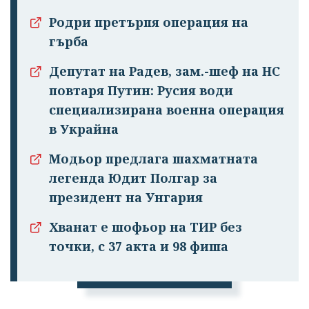
Родри претърпя операция на
гърба
Депутат на Радев, зам.-шеф на НС
повтаря Путин: Русия води
специализирана военна операция
в Украйна
Модьор предлага шахматната
легенда Юдит Полгар за
президент на Унгария
Успешно
Хванат е шофьор на ТИР без
излязохте от
точки, с 37 акта и 98 фиша
профила си!