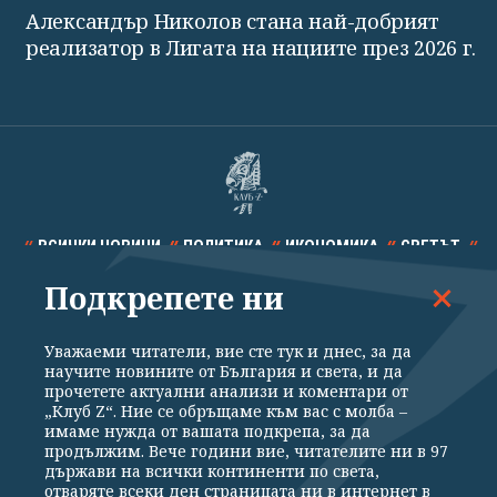
Александър Николов стана най-добрият
реализатор в Лигата на нациите през 2026 г.
ВСИЧКИ НОВИНИ
ПОЛИТИКА
ИКОНОМИКА
СВЕТЪТ
Подкрепете ни
СПОРТ
КУЛТУРА
ТЕХНОЛОГИИ
КАЛЕЙДОСКОП
МНЕНИЯ
Уважаеми читатели, вие сте тук и днес, за да
научите новините от България и света, и да
прочетете актуални анализи и коментари от
„Клуб Z“. Ние се обръщаме към вас с молба –
имаме нужда от вашата подкрепа, за да
продължим. Вече години вие, читателите ни в 97
Общи условия
Политика за поверителност
държави на всички континенти по света,
отваряте всеки ден страницата ни в интернет в
Реклама
Партньори
Контакти
За Клуб Z