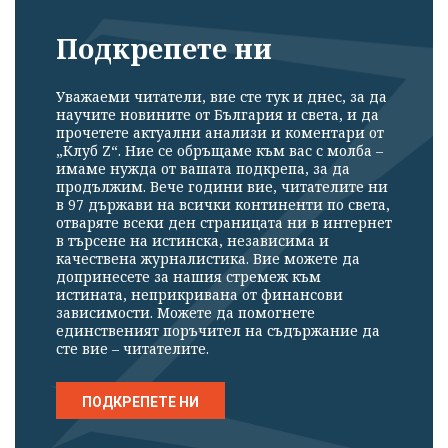
Подкрепете ни
Уважаеми читатели, вие сте тук и днес, за да
научите новините от България и света, и да
прочетете актуални анализи и коментари от
„Клуб Z“. Ние се обръщаме към вас с молба –
имаме нужда от вашата подкрепа, за да
продължим. Вече години вие, читателите ни
в 97 държави на всички континенти по света,
отваряте всеки ден страницата ни в интернет
в търсене на истинска, независима и
качествена журналистика. Вие можете да
допринесете за нашия стремеж към
истината, неприкривана от финансови
зависимости. Можете да помогнете
единственият поръчител на съдържание да
сте вие – читателите.
ПОДКРЕПЕТЕ НИ