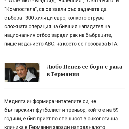
- "Атлетико"- Мадрид, "Валенсия", "Селта Виго" и
"Компостела", са се заели със задачата да
съберат 300 хиляди евро, колкото струва
сложната операция на бившия нападател на
националния отбор заради рак на бъбреците,
пише изданието ABC, на което се позовава БТА.
Любо Пенев се бори с рака
в Германия
Медията информира читателите си, че
българският футболист и треньор, който е на 59
години, е бил приет по спешност в онкологична
клиника в Германия заради напредналото