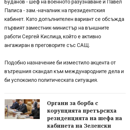
Буданов - шеф на военното разузнаване и Павел
Палиса - зам.-началник на президентския
кабинет. Като допълнителен вариант се обсъжда
първият заместник-министър на външните
работи Сергей Кислица, който е активно
ангажиран в преговорите със САЩ.
Подобно назначение би изместило акцента от
вътрешния скандал към международните дела и
би успокоило политическата ситуация.
Органи за борба с
корупцията претърсиха
резиденцията на шефа на
кабинета на Зеленски