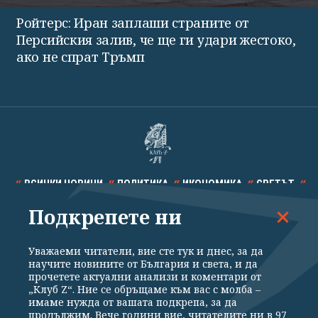
Ройтерс: Иран заплаши страните от
Персийския залив, че ще ги удари жестоко,
ако не спрат Тръмп
ВСИЧКИ НОВИНИ
ПОЛИТИКА
ИКОНОМИКА
СВЕТЪТ
Подкрепете ни
СПОРТ
КУЛТУРА
ТЕХНОЛОГИИ
КАЛЕЙДОСКОП
МНЕНИЯ
Уважаеми читатели, вие сте тук и днес, за да
научите новините от България и света, и да
прочетете актуални анализи и коментари от
„Клуб Z“. Ние се обръщаме към вас с молба –
имаме нужда от вашата подкрепа, за да
продължим. Вече години вие, читателите ни в 97