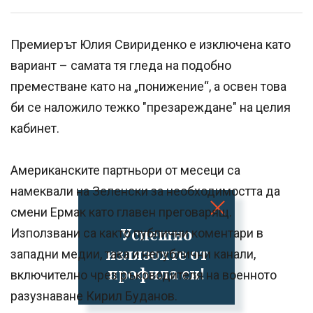
Премиерът Юлия Свириденко е изключена като
вариант – самата тя гледа на подобно
преместване като на „понижение“, а освен това
би се наложило тежко "презареждане" на целия
кабинет.
Американските партньори от месеци са
намеквали на Зеленски за необходимостта да
смени Ермак като главен преговарящ.
Успешно
Използвани са както публични коментари в
излязохте от
западни медии, така и непублични канали,
профила си!
включително чрез ръководителя на военното
разузнаване Кирил Буданов.