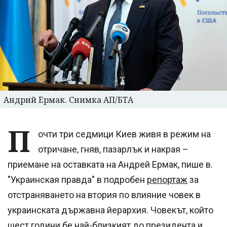
Андрий Ермак. Снимка АП/БТА
П
очти три седмици Киев живя в режим на
отричане, гняв, пазарлък и накрая –
приемане на оставката на Андрей Ермак, пише в.
"Украинская правда" в подробен
репортаж
за
отстраняването на втория по влияние човек в
украинската държавна йерархия. Човекът, който
шест години бе най-близкият до президента и