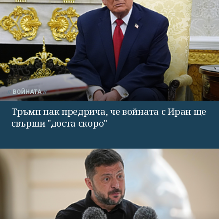
ВОЙНАТА
Тръмп пак предрича, че войната с Иран ще
свърши "доста скоро"