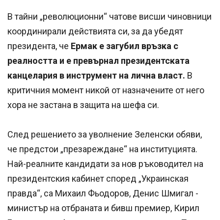
В тайни „революционни“ чатове висши чиновници
координирали действията си, за да убедят
президента, че
Ермак е загубил връзка с
реалността и е превърнал президентската
канцелария в инструмент на лична власт.
В
критичния момент никой от назначените от него
хора не застана в защита на шефа си.
След решението за уволнение Зеленски обяви,
че предстои „презареждане“ на институцията.
Най-реалните кандидати за нов ръководител на
президентския кабинет според „Украинская
правда“, са Михаил Фьодоров, Денис Шмигал -
министър на отбраната и бивш премиер, Кирил