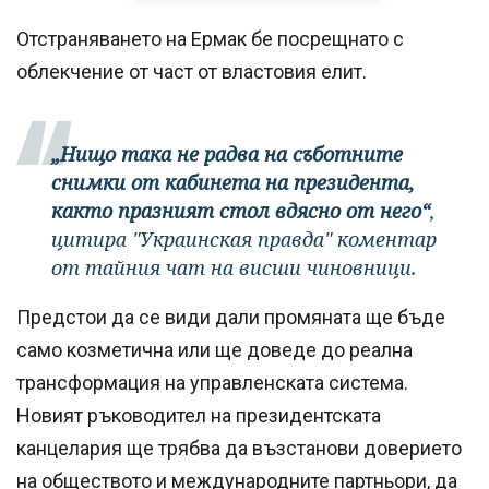
Отстраняването на Ермак бе посрещнато с
облекчение от част от властовия елит.
„Нищо така не радва на съботните
снимки от кабинета на президента,
както празният стол вдясно от него“
,
цитира "Украинская правда" коментар
от тайния чат на висши чиновници.
Предстои да се види дали промяната ще бъде
само козметична или ще доведе до реална
трансформация на управленската система.
Новият ръководител на президентската
канцелария ще трябва да възстанови доверието
на обществото и международните партньори, да