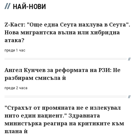
НАЙ-НОВИ
Z-Каст: "Още една Сеута нахлува в Сеута".
Нова мигрантска вълна или хибридна
атака?
преди 1 час
Ангел Кунчев за реформата на РЗИ: Не
разбирам смисъла ѝ
преди 2 часа
"Страхът от промяната не е излекувал
нито един пациент." Здравната
министърка реагира на критиките към
плана ѝ