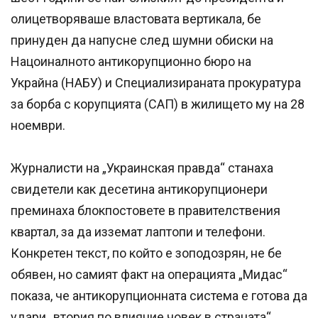
олицетворяваше властовата вертикала, бе
принуден да напусне след шумни обиски на
Нацоиналното антикорупционно бюро на
Украйна (НАБУ) и Специализираната прокуратура
за борба с корупцията (САП) в жилището му на 28
ноември.
Журналисти на „Украинская правда“ станаха
свидетели как десетина антикорупционери
преминаха блокпостовете в правителствения
квартал, за да изземат лаптопи и телефони.
Конкретен текст, по който е зоподозрян, не бе
обявен, но самият факт на операцията „Мидас“
показа, че антикорупционната система е готова да
удари „втория по влияние човек в страната“.