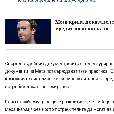
Meta крила доказателс
вредят на психиката
Според съдебния документ, който е нецензуриран 
документи на Meta потвърждават тази практика. Ю
компанията системно е игнорирала сигнали за вред
потребителската ангажираност.
Едно от най-смущаващите разкрития е, че Instag
механизъм, чрез който потребителите да могат д