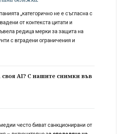
панията „категорично не е съгласна с
звадени от контекста цитати и
въвела редица мерки за защита на
нти с вградени ограничения и
 своя AI? С нашите снимки във
медии често биват санкционирани от
ия – включително з
а споделяне на