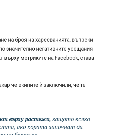
не на броя на харесванията, въпреки
ило значително негативните усещания
 върху метриките на Facebook, става
макар че екипите ѝ заключили, че те
кт върху растежа,
защото всяко
стта, ако хората започнат да
ешна бележка.