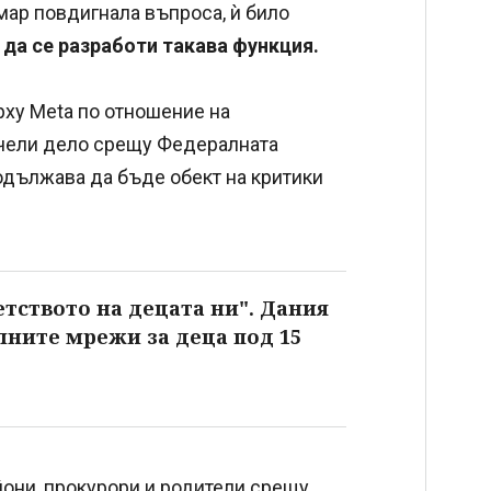
ар повдигнала въпроса, ѝ било
да се разработи такава функция.
рху Meta по отношение на
ечели дело срещу Федералната
одължава да бъде обект на критики
тството на децата ни". Дания
лните мрежи за деца под 15
они, прокурори и родители срещу