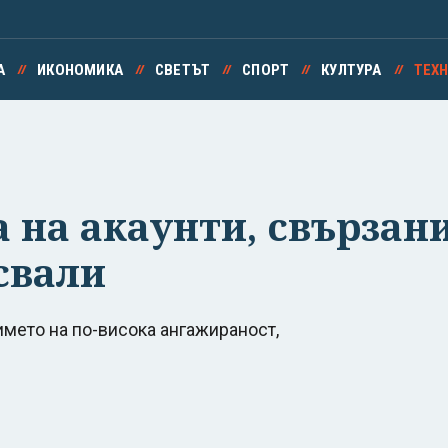
А
ИКОНОМИКА
СВЕТЪТ
СПОРТ
КУЛТУРА
ТЕХ
 на акаунти, свързани
свали
името на по-висока ангажираност,