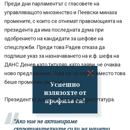
Преди дни парламентът с гласовете на
управляващото мнозинство и Пеевски минаха
промените, с които се отнемат правомощията на
президента да има последната дума при
одобрението на кандидати за шефове на
спецслужби. Преди това Радев отказа да
подпише указ за назначаването на и.ф. шефа на
ДАНС Денев като титуляр, като заяви, че очаква
ново предложение. Това не се случи, вместо това
беше променен законът.
Успешно
излязохте от
профила си!
Президентът днес заговори и за диктутатура.
"Ако ние не активираме
съпротивителните сили на нашето