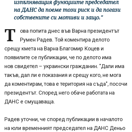
изпълняващия функциите председател
на ДАНС да поеме този риск и да погази
собствените си мотиви и защо."
Т
ова попита днес във Варна президентът
Румен Радев. Той коментира делото
срещу кмета на Варна Благомир Коцев и
появилите се публикации, че по делото има
нов свидетел – украински гражданин. "Дали има
такъв, дал ли е показания и срещу кого, не мога
да коментирам, това е територия на съда", посочи
президентът. Според него обаче работата на
ДАНС е смущаваща.
Радев уточни, че според публикации в началото
на юли временният председател на ДАНС Деньо