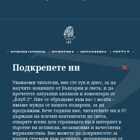
ВСИЧКИ НОВИНИ
ПОЛИТИКА
ИКОНОМИКА
СВЕТЪТ
Подкрепете ни
СПОРТ
КУЛТУРА
ТЕХНОЛОГИИ
КАЛЕЙДОСКОП
МНЕНИЯ
Уважаеми читатели, вие сте тук и днес, за да
научите новините от България и света, и да
прочетете актуални анализи и коментари от
„Клуб Z“. Ние се обръщаме към вас с молба –
имаме нужда от вашата подкрепа, за да
продължим. Вече години вие, читателите ни в 97
Общи условия
Политика за поверителност
държави на всички континенти по света,
отваряте всеки ден страницата ни в интернет в
Реклама
Партньори
Контакти
За Клуб Z
търсене на истинска, независима и качествена
Екип
Подкрепете ни
журналистика. Вие можете да допринесете за
нашия стремеж към истината, неприкривана от