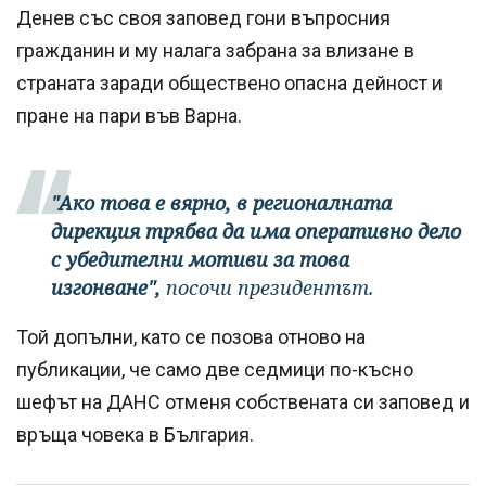
Денев със своя заповед гони въпросния
гражданин и му налага забрана за влизане в
страната заради обществено опасна дейност и
пране на пари във Варна.
"Ако това е вярно, в регионалната
дирекция трябва да има оперативно дело
с убедителни мотиви за това
изгонване",
посочи президентът.
Той допълни, като се позова отново на
публикации, че само две седмици по-късно
шефът на ДАНС отменя собствената си заповед и
връща човека в България.