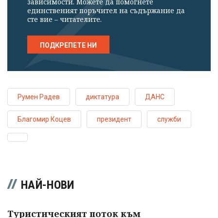
зависимости. Можете да помогнете
единственият поръчител на съдържание да
сте вие – читателите.
ПОДКРЕПЕТЕ НИ
Румен Радев
диктатура
ДАНС
Благомир Коцев
президент
служби
НАЙ-НОВИ
Туристическият поток към