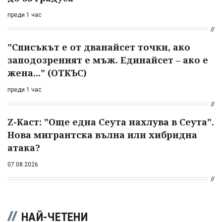
преди 1 час
"Списъкът е от дванайсет точки, ако
заподозреният е мъж. Единайсет – ако е
жена..." (ОТКЪС)
преди 1 час
Z-Каст: "Още една Сеута нахлува в Сеута".
Нова мигрантска вълна или хибридна
атака?
07.08.2026
НАЙ-ЧЕТЕНИ