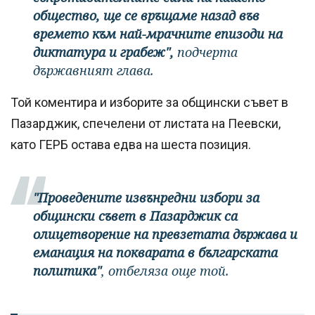
общество, ще се връщаме назад във
времето към най-мрачните епизоди на
диктатура и грабеж",
подчерта
държавният глава.
Той коментира и изборите за общински съвет в
Пазарджик, спечелени от листата на Пеевски,
като ГЕРБ остава едва на шеста позиция.
"Проведените извънредни избори за
общински съвет в Пазарджик са
олицетворение на превзетата държава и
еманация на покварата в българската
политика"
, отбеляза още той.