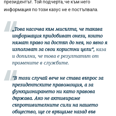
президентът. Той подчерта, че към него
информация по този казус не е постъпвала.
„Това насочва към мисълта, че такава
информация придобиват онези, които
нямат право на достъп до нея, но явно я
използват за свои користни цели“,
каза
и допълни, че това е резултатът от
промените в службите.
"В този случай вече не става въпрос за
президентските правомощия, а за
функционирането ни като правова
държава. Ако не активираме
съпротивителните сили на нашето
общество, ще се връщаме назад във