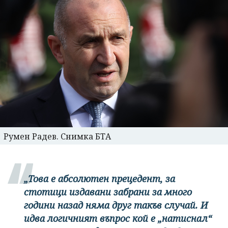
Румен Радев. Снимка БТА
„Това е абсолютен прецедент, за
стотици издавани забрани за много
години назад няма друг такъв случай. И
идва логичният въпрос кой е „натиснал“