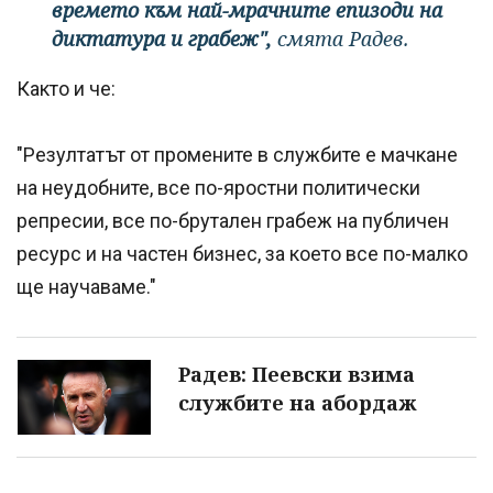
времето към най-мрачните епизоди на
диктатура и грабеж",
смята Радев.
Както и че:
"Резултатът от промените в службите е мачкане
на неудобните, все по-яростни политически
репресии, все по-брутален грабеж на публичен
ресурс и на частен бизнес, за което все по-малко
ще научаваме."
Радев: Пеевски взима
службите на абордаж