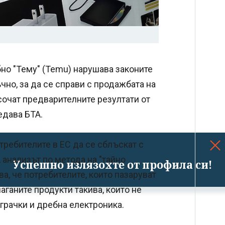
бно "Тему" (Temu) нарушава законите
чно, за да се справи с продажбата на
сочат предварителните резултати от
едава БТА.
требителите в ЕС да се сблъскат с
 анализът по метода на "тайно
Успешно излязохте от профила си!
ва, че потребителите, които пазаруват
аганите продукти такива, които не
играчки и дребна електроника.