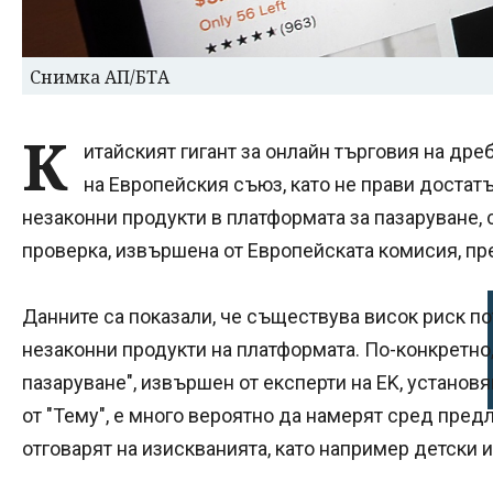
Снимка АП/БТА
К
итайският гигант за онлайн търговия на дре
на Европейския съюз, като не прави достатъ
незаконни продукти в платформата за пазаруване, 
проверка, извършена от Европейската комисия, пр
Данните са показали, че съществува висок риск по
незаконни продукти на платформата. По-конкретно,
пазаруване", извършен от експерти на EK, установя
от "Тему", е много вероятно да намерят сред предл
отговарят на изискванията, като например детски 