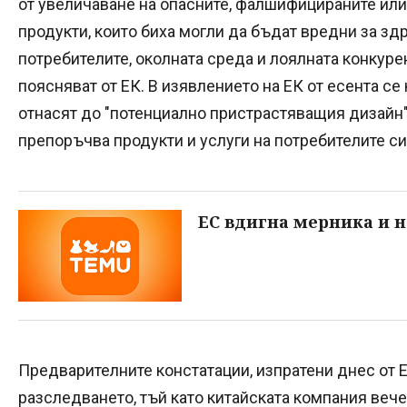
от увеличаване на опасните, фалшифицираните ил
продукти, които биха могли да бъдат вредни за зд
потребителите, околната среда и лоялната конкуре
поясняват от ЕК. В изявлението на ЕК от есента се
отнасят до "потенциално пристрастяващия дизайн" 
препоръчва продукти и услуги на потребителите си
ЕС вдигна мерника и 
Предварителните констатации, изпратени днес от ЕК
разследването, тъй като китайската компания ве