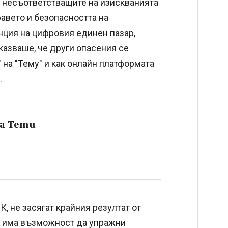
и несъответстващите на изискванията
равето и безопасността на
нция на цифровия единен пазар,
 казваше, че други опасения се
на "Тему" и как онлайн платформата
.
на Temu
, не засягат крайния резултат от
че има възможност да упражни