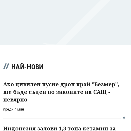
НАЙ-НОВИ
Ако цивилен пусне дрон край "Безмер",
ще бъде съден по законите на САЩ -
невярно
преди 4 мин
Индонезия залови 1,3 тона кетамин за