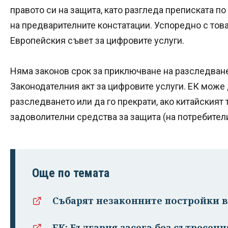
правото си на защита, като разгледа преписката п
на предварителните констатации. Успоредно с тов
Европейския съвет за цифровите услуги.
Няма законов срок за приключване на разследване
Законодателния акт за цифровите услуги. ЕК може 
разследването или да го прекрати, ако китайският
задоволителни средства за защита (на потребители
Още по темата
Събарят незаконните постройки в 
ЕК: България засега без сътресен