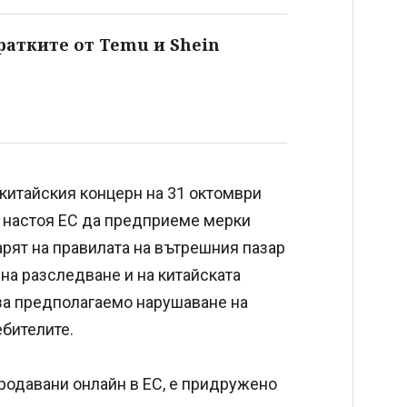
пратките от Temu и Shein
китайския концерн на 31 октомври
о настоя ЕС да предприеме мерки
арят на правилата на вътрешния пазар
на разследване и на китайската
 за предполагаемо нарушаване на
ебителите.
продавани онлайн в ЕС, е придружено