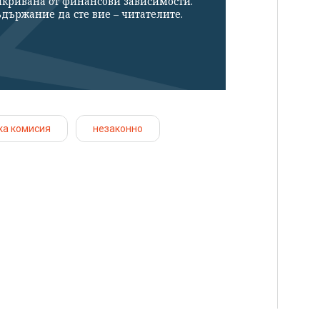
икривана от финансови зависимости.
държание да сте вие – читателите.
ка комисия
незаконно