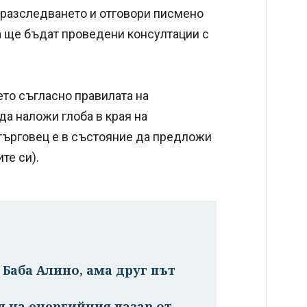
о разследването и отговори писмено
а ще бъдат проведени консултации с
то съгласно правилата на
да наложи глоба в края на
 търговец е в състояние да предложи
те си).
Баба Алино, ама друг път
ия на енергийния пазар от