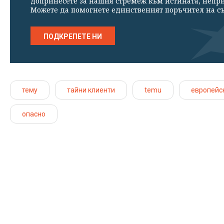
допринесете за нашия стремеж към истината, непр
Можете да помогнете единственият поръчител на съ
ПОДКРЕПЕТЕ НИ
тему
тайни клиенти
temu
европейс
опасно