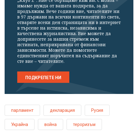
„Клуб Z“. Ние се обръщаме към вас с молба –
имаме нужда от вашата подкрепа, за да
продължим. Вече години вие, читателите ни
в 97 държави на всички континенти по света,
отваряте всеки ден страницата ни в интернет
в търсене на истинска, независима и
качествена журналистика. Вие можете да
допринесете за нашия стремеж към
истината, неприкривана от финансови
зависимости. Можете да помогнете
единственият поръчител на съдържание да
сте вие – читателите.
ПОДКРЕПЕТЕ НИ
парламент
декларация
Русия
Украйна
война
тероризъм