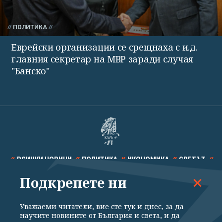
ПОЛИТИКА
Еврейски организации се срещнаха с и.д.
главния секретар на МВР заради случая
"Банско"
ВСИЧКИ НОВИНИ
ПОЛИТИКА
ИКОНОМИКА
СВЕТЪТ
Подкрепете ни
СПОРТ
КУЛТУРА
ТЕХНОЛОГИИ
КАЛЕЙДОСКОП
МНЕНИЯ
Уважаеми читатели, вие сте тук и днес, за да
научите новините от България и света, и да