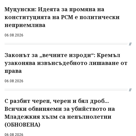
Муцунски: Идеята за промяна на
конституцията на РСМ е политически
неприемлива
06.08.2026
Законът за „вечните изроди“: Кремъл
узаконява извънсъдебното лишаване от
права
06.08.2026
С разбит череп, черен и бял дроб...
Всички обвиняеми за убийството на
Младежкия хълм са непълнолетни
(ОБНОВЕНА)
06.08.2026