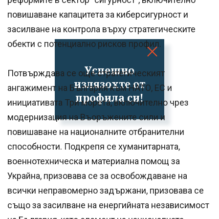
повишаване капацитета за киберсигурност и
засилване на контрола върху стратегическите
обекти с потенциално рисков профил.
Успешно
Потвърждава се още стратегическият
излязохте от
ангажимент на България към НАТО, ЕС и
профила си!
инициативата Три морета, включително чрез
модернизация на Въоръжените сили и
повишаване на националните отбранителни
способности. Подкрепя се хуманитарната,
военнотехническа и материална помощ за
Украйна, призовава се за освобождаване на
всички неправомерно задържани, призовава се
също за засилване на енергийната независимост