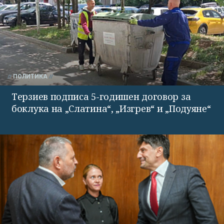
ПОЛИТИКА
Терзиев подписа 5-годишен договор за
боклука на „Слатина“, „Изгрев“ и „Подуяне“