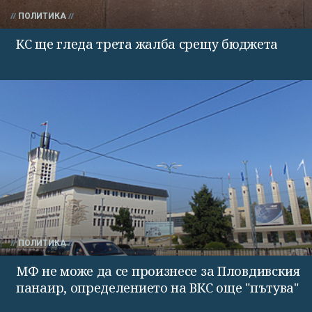
ПОЛИТИКА
КС ще гледа трета жалба срещу бюджета
ПОЛИТИКА
МФ не може да се произнесе за Пловдивския
панаир, определението на ВКС още "пътува"