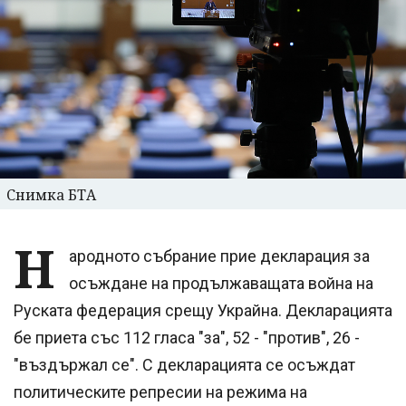
Снимка БТА
Н
ародното събрание прие декларация за
осъждане на продължаващата война на
Руската федерация срещу Украйна. Декларацията
бе приета със 112 гласа "за", 52 - "против", 26 -
"въздържал се". С декларацията се осъждат
политическите репресии на режима на