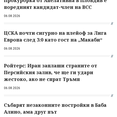
Прокурорка от Апелативна в Пловдив е
поредният кандидат-член на ВСС
06.08.2026
ЦСКА почти сигурно на плейоф за Лига
Европа след 3:0 като гост на „Макаби“
06.08.2026
Ройтерс: Иран заплаши страните от
Персийския залив, че ще ги удари
жестоко, ако не спрат Тръмп
06.08.2026
Събарят незаконните постройки в Баба
Алино, ама друг път