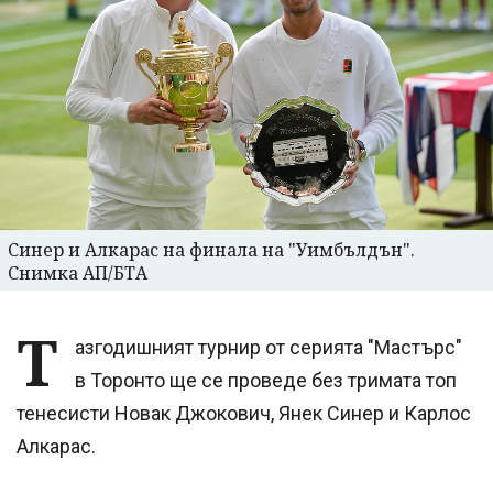
Синер и Алкарас на финала на "Уимбълдън".
Снимка АП/БТА
Т
азгодишният турнир от серията "Мастърс"
в Торонто ще се проведе без тримата топ
тенесисти Новак Джокович, Янек Синер и Карлос
Алкарас.