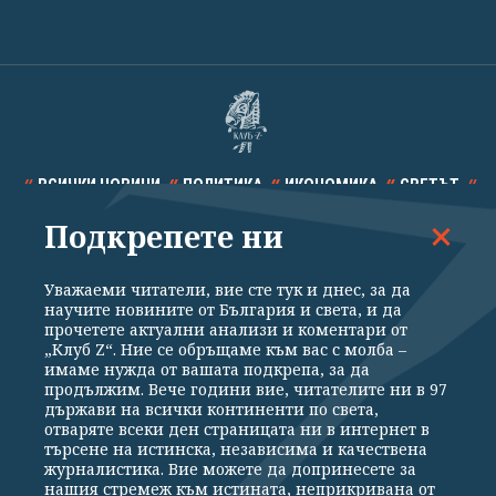
ВСИЧКИ НОВИНИ
ПОЛИТИКА
ИКОНОМИКА
СВЕТЪТ
Подкрепете ни
СПОРТ
КУЛТУРА
ТЕХНОЛОГИИ
КАЛЕЙДОСКОП
МНЕНИЯ
Уважаеми читатели, вие сте тук и днес, за да
научите новините от България и света, и да
прочетете актуални анализи и коментари от
„Клуб Z“. Ние се обръщаме към вас с молба –
имаме нужда от вашата подкрепа, за да
продължим. Вече години вие, читателите ни в 97
Общи условия
Политика за поверителност
държави на всички континенти по света,
отваряте всеки ден страницата ни в интернет в
Реклама
Партньори
Контакти
За Клуб Z
търсене на истинска, независима и качествена
Екип
Подкрепете ни
журналистика. Вие можете да допринесете за
нашия стремеж към истината, неприкривана от