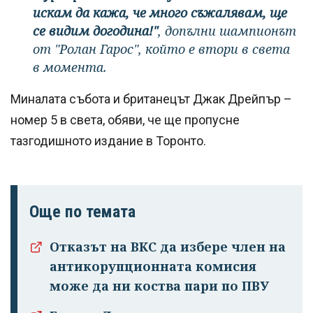
искам да кажа, че много съжалявам, ще
се видим догодина!"
, допълни шампионът
от "Ролан Гарос", който е втори в света
в момента.
Миналата събота и британецът Джак Дрейпър –
номер 5 в света, обяви, че ще пропусне
тазгодишното издание в Торонто.
Още по темата
Отказът на ВКС да избере член на
антикорупционната комисия
може да ни коства пари по ПВУ