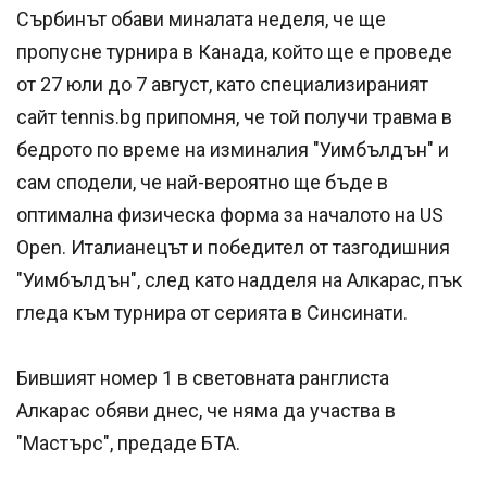
Сърбинът обави миналата неделя, че ще
пропусне турнира в Канада, който ще е проведе
от 27 юли до 7 август, като специализираният
сайт tennis.bg припомня, че той получи травма в
бедрото по време на изминалия "Уимбълдън" и
сам сподели, че най-вероятно ще бъде в
оптимална физическа форма за началото на US
Open. Италианецът и победител от тазгодишния
"Уимбълдън", след като надделя на Алкарас, пък
гледа към турнира от серията в Синсинати.
Бившият номер 1 в световната ранглиста
Алкарас обяви днес, че няма да участва в
"Мастърс", предаде БТА.