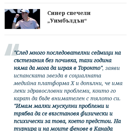
Синер спечели
„Уимбълдън“
"След много последователни седмици на
състезания без почивка, тази година
няма да мога да играя в Торонто"
, заяви
испанската звезда в социалната
медийна платформа X и допълни, че има
леки здравословни проблеми, които го
карат да бъде внимателен с тялото си.
"Имам малки мускулни проблеми и
трябва да се възстановя физически и
психически за това, което предстои. На
турнира и на моите фенове в Канада