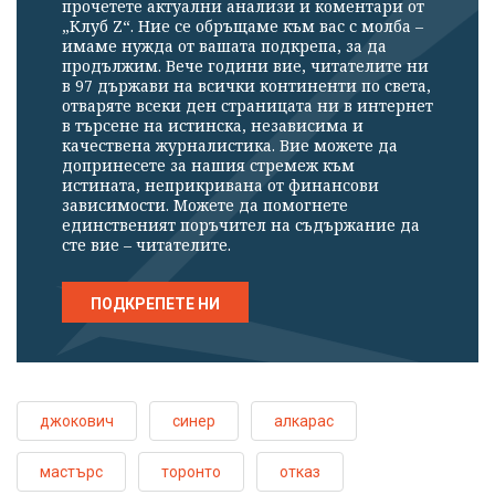
прочетете актуални анализи и коментари от
„Клуб Z“. Ние се обръщаме към вас с молба –
имаме нужда от вашата подкрепа, за да
продължим. Вече години вие, читателите ни
в 97 държави на всички континенти по света,
отваряте всеки ден страницата ни в интернет
в търсене на истинска, независима и
качествена журналистика. Вие можете да
допринесете за нашия стремеж към
истината, неприкривана от финансови
зависимости. Можете да помогнете
единственият поръчител на съдържание да
сте вие – читателите.
ПОДКРЕПЕТЕ НИ
джокович
синер
алкарас
мастърс
торонто
отказ