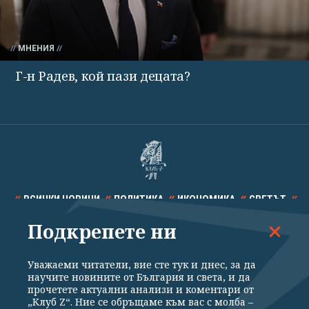
МНЕНИЯ
Г-н Радев, кой пази децата?
ВСИЧКИ НОВИНИ
ПОЛИТИКА
ИКОНОМИКА
СВЕТЪТ
Подкрепете ни
СПОРТ
КУЛТУРА
ТЕХНОЛОГИИ
КАЛЕЙДОСКОП
МНЕНИЯ
Уважаеми читатели, вие сте тук и днес, за да
научите новините от България и света, и да
прочетете актуални анализи и коментари от
„Клуб Z“. Ние се обръщаме към вас с молба –