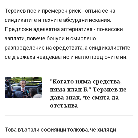
Терзиев пое и премерен риск - опъна се на
синдикатите и техните абсурдни искания.
Предложи адекватна алтернатива - по-високи
заплати, повече бонуси и смислено
разпределение на средствата, а синдикалистите
се държаха неадекватно и нагло пред очите ни.
"Когато няма средства,
няма план Б." Терзиев не
дава знак, че смята да
отстъпва
Това възпали софиянци толкова, че хиляди