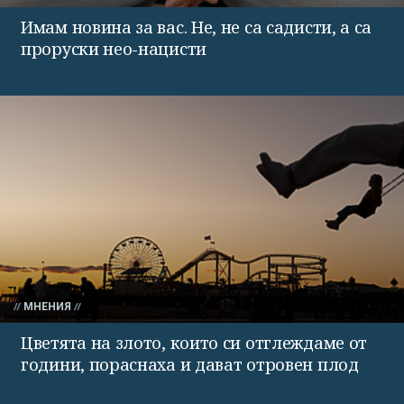
Имам новина за вас. Не, не са садисти, а са
проруски нео-нацисти
МНЕНИЯ
Цветята на злото, които си отглеждаме от
години, пораснаха и дават отровен плод