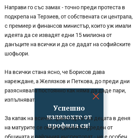
Направи го със замах - точно преди протеста в
подкрепа на Терзиев, от собствената си централа,
с премиер и финансов министър, които уж имали
идеята да се извадят едни 15 милиона от
данъците на всички и да се дадат на софийските
шофьори.
На всички стана ясно, че Борисов дава
нареждане, а Желязков и Петкова, до преди дни
разяснявала постоянно как няма да даде пари,
изпълняват.
Успешно
излязохте от
За капак на всичко транспортът на децата в деня
профила си!
на матурите се оказа адекватно уреден от
общината и районния инспекторат - не е особен