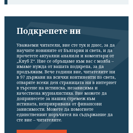
Подкрепете ни
Уважаеми читатели, вие сте тук и днес, за да
научите новините от България и света, и да
прочетете актуални анализи и коментари от
„Клуб Z“. Ние се обръщаме към вас с молба –
имаме нужда от вашата подкрепа, за да
продължим. Вече години вие, читателите ни
в 97 държави на всички континенти по света,
отваряте всеки ден страницата ни в интернет
в търсене на истинска, независима и
качествена журналистика. Вие можете да
допринесете за нашия стремеж към
истината, неприкривана от финансови
зависимости. Можете да помогнете
единственият поръчител на съдържание да
сте вие – читателите.