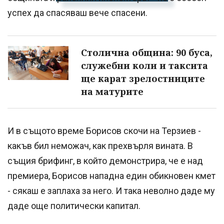
успех да спасяваш вече спасени.
Столична община: 90 буса,
служебни коли и таксита
ще карат зрелостниците
на матурите
И в същото време Борисов скочи на Терзиев -
какъв бил неможач, как прехвърля вината. В
същия брифинг, в който демонстрира, че е над
премиера, Борисов нападна един обикновен кмет
- сякаш е заплаха за него. И така неволно даде му
даде още политически капитал.