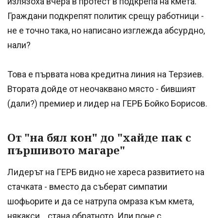
излязоха вчера в протест в подкрепа на кмета.
Граждани подкрепят политик срещу работници -
не е точно така, но написано изглежда абсурдно,
нали?
Това е първата нова кредитна линия на Терзиев.
Втората дойде от неочаквано място - бившият
(дали?) премиер и лидер на ГЕРБ Бойко Борисов.
От "на бял кон" до "хайде пак с
пършивото магаре"
Лидерът на ГЕРБ видно не хареса развитието на
стачката - вместо да съберат симпатии
шофьорите и да се натрупа омраза към кмета,
някакси... стана обратното. Или поне с