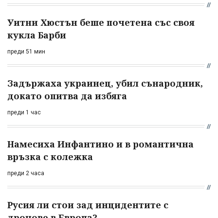
Уитни Хюстън беше почетена със своя
кукла Барби
преди 51 мин
Задържаха украинец, убил сънародник,
докато опитва да избяга
преди 1 час
Намесиха Инфантино и в романтична
връзка с колежка
преди 2 часа
Русия ли стои зад инцидентите с
дронове в Европа?