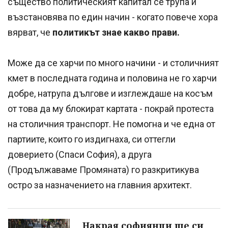
същество политическият капитал се трупа и
възстановява по един начин - когато повече хора
вярват, че
политикът знае какво прави.
Може да се харчи по много начини - и столичният
кмет в последната година и половина не го харчи
добре, натрупа дългове и изглеждаше на косъм
от това да му блокират картата - покрай протеста
на столичния транспорт. Не помогна и че една от
партиите, които го издигнаха, си оттегли
доверието (Спаси София), а друга
(Продължаваме Промяната) го разкритикува
остро за назначението на главния архитект.
Накрая софиянци ще си