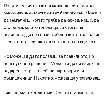
Политическият капитал може да се харчи по
много начини - много от тях безполезни. Можеш
да замълчиш, когато трябва да кажеш нещо, да
отстъпиш, когато трябва да си стоиш на
позицията, да не спазиш обещание, да направиш
грешка - и да си платиш за това, но да оцелееш.
Но можеш и да го ползваш за правилното, но
непопулярно решение. Можеш и да си изискаш
подкрепа от разколебани партньори или
съмишленици. Накратко, можеш да управляваш.
Така че, кмете, действай. Сега ти е моментът.