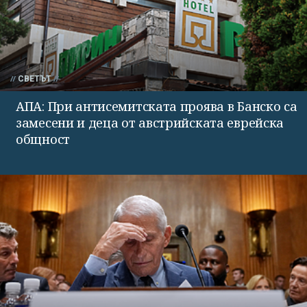
СВЕТЪТ
АПА: При антисемитската проява в Банско са
замесени и деца от австрийската еврейска
общност