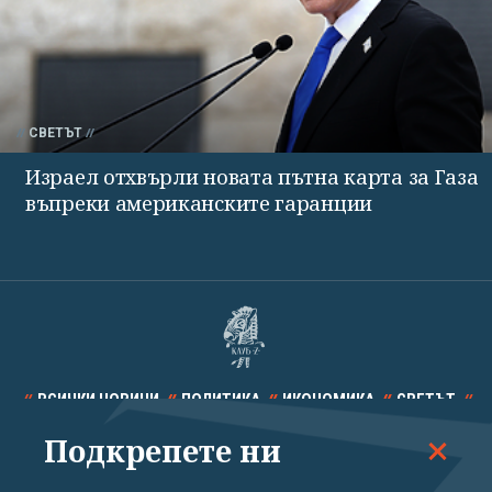
СВЕТЪТ
Израел отхвърли новата пътна карта за Газа
въпреки американските гаранции
ВСИЧКИ НОВИНИ
ПОЛИТИКА
ИКОНОМИКА
СВЕТЪТ
Подкрепете ни
СПОРТ
КУЛТУРА
ТЕХНОЛОГИИ
КАЛЕЙДОСКОП
МНЕНИЯ