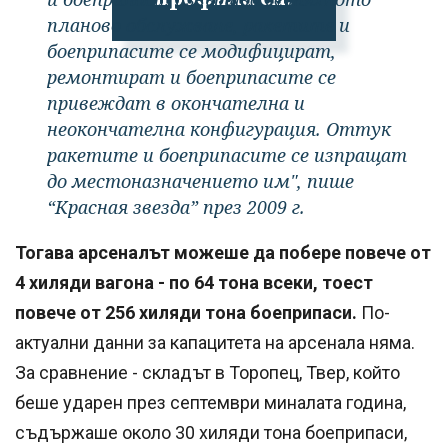
планово обслужване, ракетите и
боеприпасите се модифицират,
ремонтират и боеприпасите се
привеждат в окончателна и
неокончателна конфигурация. Оттук
ракетите и боеприпасите се изпращат
до местоназначението им", пише
“Красная звезда” през 2009 г.
Тогава арсеналът можеше да побере повече от
4 хиляди вагона - по 64 тона всеки, тоест
повече от 256 хиляди тона боеприпаси.
По-
актуални данни за капацитета на арсенала няма.
За сравнение - складът в Торопец, Твер, който
беше ударен през септември миналата година,
съдържаше около 30 хиляди тона боеприпаси,