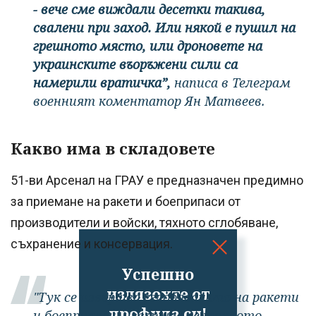
- вече сме виждали десетки такива,
свалени при заход. Или някой е пушил на
грешното място, или дроновете на
украинските въоръжени сили са
намерили вратичка”,
написа в Телеграм
военният коментатор Ян Матвеев.
Какво има в складовете
51-ви Арсенал на ГРАУ е предназначен предимно
за приемане на ракети и боеприпаси от
производители и войски, тяхното сглобяване,
съхранение и консервация.
Успешно
излязохте от
"Тук се извършва сглобяването на ракети
профила си!
и боеприпаси, извършва се тяхното