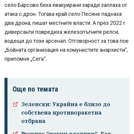
село Барсово бяха евакуирани заради заплаха от
атака с дрон. Тогава край село Песяне паднаха
два дрона, пишат местните власти. А през 2022 г.
диверсанти повредиха железопътните релси,
водещи до този арсенал. Отговорност за това пое
„Бойната организация на комунистите анархисти”,
припомня „Сега“.
Още по темата
Зеленски: Украйна е близо до
собствена противоракетна
отбрана
Руските "черни вдовици". Как