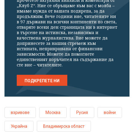
прочетете актуални анализи и коментари от
„Клуб Z“. Ние се обръщаме към вас с молба –
имаме нужда от вашата подкрепа, за да
продължим. Вече години вие, читателите ни
в 97 държави на всички континенти по света,
отваряте всеки ден страницата ни в интернет
в търсене на истинска, независима и
качествена журналистика. Вие можете да
допринесете за нашия стремеж към
истината, неприкривана от финансови
зависимости. Можете да помогнете
единственият поръчител на съдържание да
сте вие – читателите.
ПОДКРЕПЕТЕ НИ
взривове
Москва
Русия
войни
Украйна
Владимирска област