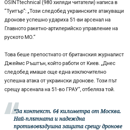
OSINTtechnical (980 хиляди читатели) написа в
“Туитър”: „Този ​​следобед украинските атакуващи
дронове успешно удариха 51-ви арсенал на
Главното ракетно-артилерийско управление на
руското МО.“
Това беше препостнато от британския журналист
Джеймс Ръштън, който работи от Киев. „Днес
следобед имаше още една изключително
успешна атака от украински дронове. Този ​​път
срещу арсенала на 51-во ГРАУ“, отбеляза той.
“За контекст. 64 километра от Москва.
Най-плътната и надеждна
противовъздушна защита срещу дронове