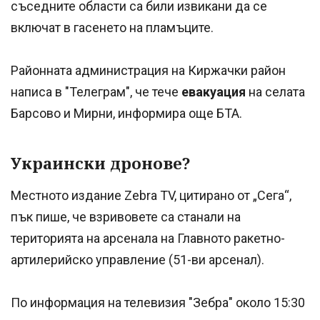
съседните области са били извикани да се
включат в гасенето на пламъците.
Районната администрация на Киржачки район
написа в "Телеграм", че тече
евакуация
на селата
Барсово и Мирни, информира още БТА.
Украински дронове?
Местното издание Zebra TV, цитирано от „Сега“,
пък пише, че взривовете са станали на
територията на арсенала на Главното ракетно-
артилерийско управление (51-ви арсенал).
По информация на телевизия "Зебра" около 15:30