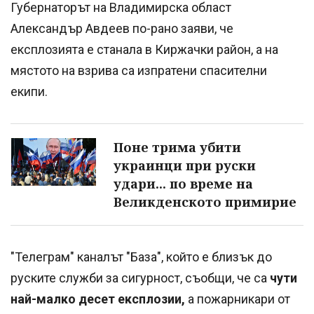
Губернаторът на Владимирска област
Александър Авдеев по-рано заяви, че
експлозията е станала в Киржачки район, а на
мястото на взрива са изпратени спасителни
екипи.
Поне трима убити
украинци при руски
удари... по време на
Великденското примирие
"Телеграм" каналът "База", който е близък до
руските служби за сигурност, съобщи, че са
чути
най-малко десет експлозии,
а пожарникари от