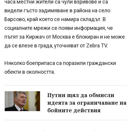
часа местни жители са чули взривове и са
видели гъсто задимяване в района на село
Барсово, край което се намира складът. В
социалните мрежи се появи информация, че
пътят за Киржач от Москва е блокиран и не може
да се влезе в града, уточняват от Zebra TV.
Няколко боеприпаса са поразили граждански
обекти в околността.
Путин щял да обмисли
идеята за ограничаване на
бойните действия