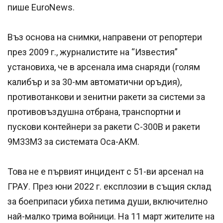
пише EuroNews.
Въз основа на снимки, направени от репортери
през 2009 г., журналистите на “Известия”
установиха, че в арсенала има снаряди (голям
калибър и за 30-мм автоматични оръдия),
противотанкови и зенитни ракети за системи за
противовъздушна отбрана, транспортни и
пускови контейнери за ракети С-300В и ракети
9М33М3 за системата Оса-АКМ.
Това не е първият инцидент с 51-ви арсенал на
ГРАУ. През юни 2022 г. експлозии в същия склад
за боеприпаси убиха петима души, включително
най-малко трима войници. На 11 март жителите на