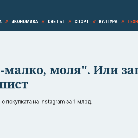
А
ИКОНОМИКА
СВЕТЪТ
СПОРТ
КУЛТУРА
ТЕХ
о-малко, моля". Или з
мпист
с покупката на Instagram за 1 млрд.