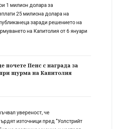
ри 1 милион долара за
зплати 25 милиона долара на
епубликанеца заради решението на
рмуването на Капитолия от 6 януари
 почете Пенс с награда за
 при щурма на Капитолия
лъчвал увереност, че
твърдят източници пред "Уолстрийт