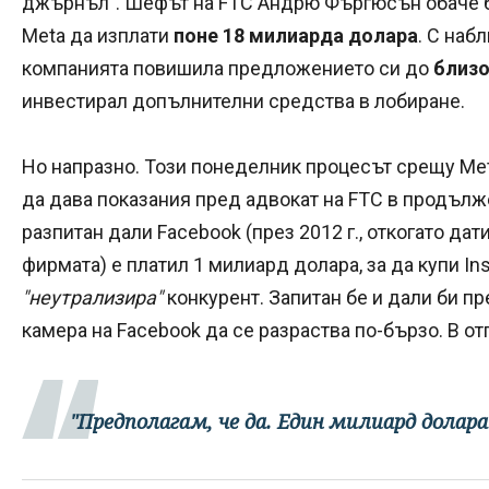
джърнъл". Шефът на FTC Андрю Фъргюсън обаче б
Meta да изплати
поне 18 милиарда долара
. С наб
компанията повишила предложението си до
близо
инвестирал допълнителни средства в лобиране.
Но напразно. Този понеделник процесът срещу Met
да дава показания пред адвокат на FTC в продълже
разпитан дали Facebook (през 2012 г., откогато дат
фирмата) е платил 1 милиард долара, за да купи Ins
"неутрализира"
конкурент. Запитан бе и дали би п
камера на Facebook да се разраства по-бързо. В о
"Предполагам, че да. Един милиард долара 