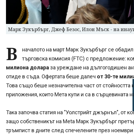
Марк Зукърбърг, Джеф Безос, Илон Мъск - на ина
В
началото на март Марк Зукърбърг се обадил
търговска комисия (FTC) с предложение: ко
милиона долара
за уреждане на дългогодишен ант
отиде в съда. Офертата беше далеч
от 30-те мил
Това също беше незначителна част от стойността н
приложения, които Мета купи и са в сърцевината на
Така започва статия на "Уолстрийт джърнъл", от к
защо собственикът на Meta Марк Зукърбърг претъ
тръмпист в дните след спечелените през ноември