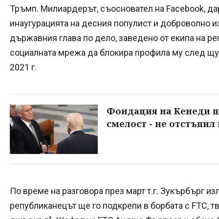
Тръмп. Милиардерът, съосновател на Facebook, да
инаугурацията на десния популист и доброволно и
държавния глава по дело, заведено от екипа на р
социалната мрежа да блокира профила му след щу
2021 г.
Фондация на Кенеди ще
смелост - не отстъпил
По време на разговора през март т.г. Зукърбърг из
републиканецът ще го подкрепи в борбата с FTC, 