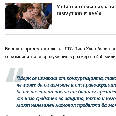
Meta използва паузата 
Instagram и Reels
Бившата председателка на FTC Лина Хан обяви пр
от компанията споразумение в размер на 450 мили
"Марк се измъкна от конкуренцията, така 
че може да си измъкне и от правоохрани
бе назначена на поста от бившия презид
от него средство за защита, както и него
моят нелегален монопол продължи да мон