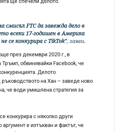
ията ще спечели делото.
а смисъл FTC да завежда дело в
оето всеки 17-годишен в Америка
 не се конкурира с TikTok"
, заяви.
ще през декември 2020 г., в
 Тръмп, обвинявайки Facebook, че
 конкуренцията. Делото
д ръководството на Хан – заведе ново
а, че води умишлена стратегия за
 се конкурира с няколко други
 аргумент е изтъкван и фактът, че