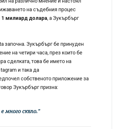
ил на различно мнение и настоял
лижаването на съдебния процес
 1 милиард долара
, а Зукърбърг
a започна. Зукърбърг бе принуден
ние на четири часа, през които бе
ира сделката, това бе името на
tagram и така да
редпочел собственото приложение за
тговор Зукърбърг призна:
е много скъпо."