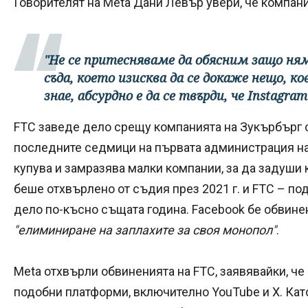
Говорителят на Meta Дани Левър увери, че компан
"Не се притесняваме да обясним защо ням
съда, което изисква да се докаже нещо, к
знае, абсурдно е да се твърди, че Instagram
FTC заведе дело срещу компанията на Зукърбърг о
последните седмици на първата администрация на
купува и замразява малки компании, за да задуши
беше отхвърлено от съдия през 2021 г. и FTC – по
дело по-късно същата година. Facebook бе обвинен
"елиминиране на заплахите за своя монопол"
.
Meta отхвърли обвиненията на FTC, заявявайки, че
подобни платформи, включително YouTube и X. Като