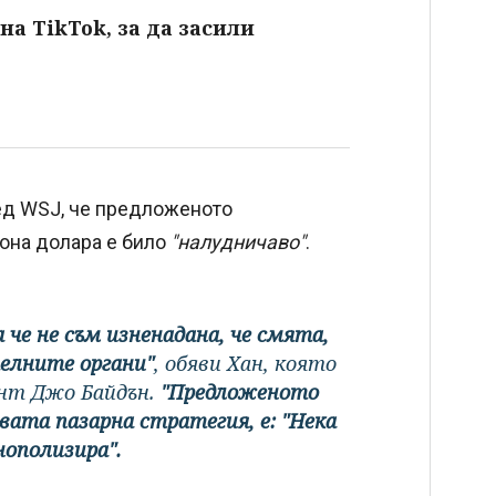
на TikTok, за да засили
ед WSJ, че предложеното
она долара е било
"налудничаво"
.
че не съм изненадана, че смята,
телните органи"
, обяви Хан, която
ент Джо Байдън.
"Предложеното
вата пазарна стратегия, е: "Нека
ополизира".