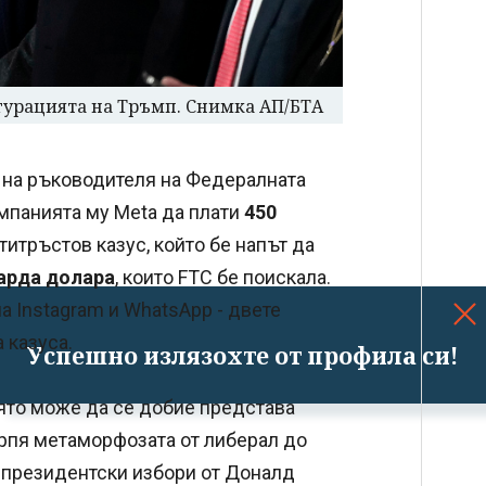
угурацията на Тръмп. Снимка АП/БТА
 на ръководителя на Федералната
мпанията му Meta да плати
450
итръстов казус, който бе напът да
иарда долара
, които FTC бе поискала.
а Instagram и WhatsApp - двете
 казуса.
Успешно излязохте от профила си!
оято може да се добие представа
рпя метаморфозата от либерал до
 президентски избори от Доналд