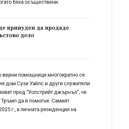
когато бяха осъществени.
де принуден да продаде
ъстово дело
й-верни помощници многократно се
ия дом Сузи Уайлс и други служители
азват пред "Уолстрийт джърнъл", че
и Тръмп да ѝ помогне. Самият
025 г., а личната резиденция на