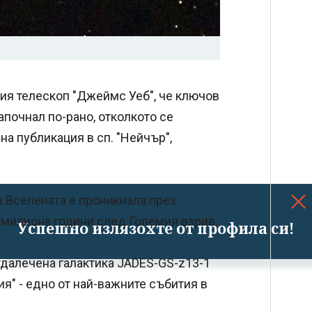
ия телескоп "Джеймс Уеб", че ключов
апочнал по-рано, отколкото се
на публикация в сп. "Нейчър",
а Вселената е проникнала през
 милиона години след Големия взрив.
Успешно излязохте от профила си!
тдалечена галактика JADES-GS-z13-1
ия" - едно от най-важните събития в