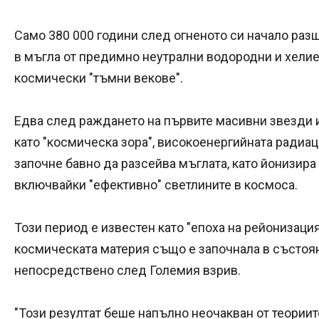
Само 380 000 години след огненото си начало ра
в мъгла от предимно неутрални водородни и хелиев
космически "тъмни векове".
Едва след раждането на първите масивни звезди и
като "космическа зора", високоенергийната радиац
започне бавно да разсейва мъглата, като йонизира
включвайки "ефективно" светлините в космоса.
Този период е известен като "епоха на рейонизация"
космическата материя също е започнала в състоя
непосредствено след Големия взрив.
"Този резултат беше напълно неочакван от теориит