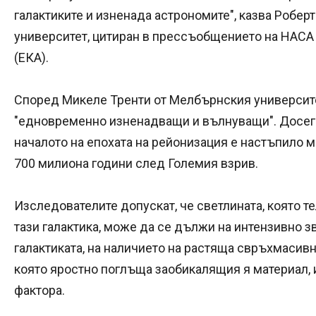
галактиките и изненада астрономите", казва Робе
университет, цитиран в прессъобщението на НАСА
(ЕКА).
Според Микеле Тренти от Мелбърнския университ
"едновременно изненадващи и вълнуващи". Досега
началото на епохата на рейонизация е настъпило 
700 милиона години след Големия взрив.
Изследователите допускат, че светлината, която т
тази галактика, може да се дължи на интензивно 
галактиката, на наличието на растяща свръхмасивн
която яростно поглъща заобикалящия я материал, 
фактора.