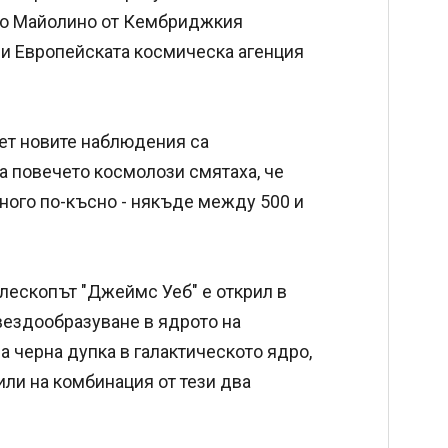
рто Майолино от Кембриджкия
 и Европейската космическа агенция
ет новите наблюдения са
 повечето космолози смятаха, че
много по-късно - някъде между 500 и
елескопът "Джеймс Уеб" е открил в
звездообразуване в ядрото на
а черна дупка в галактическото ядро,
или на комбинация от тези два