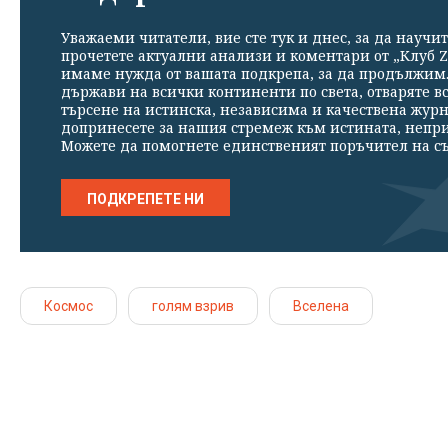
Уважаеми читатели, вие сте тук и днес, за да научит
прочетете актуални анализи и коментари от „Клуб Z
имаме нужда от вашата подкрепа, за да продължим. 
държави на всички континенти по света, отваряте в
търсене на истинска, независима и качествена жур
допринесете за нашия стремеж към истината, непр
Можете да помогнете единственият поръчител на съ
ПОДКРЕПЕТЕ НИ
Космос
голям взрив
Вселена