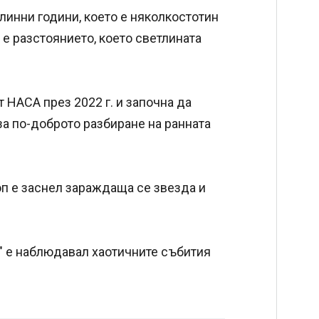
линни години, което е няколкостотин
 е разстоянието, което светлината
 НАСА през 2022 г. и започна да
за по-доброто разбиране на ранната
п е заснел зараждаща се звезда и
" е наблюдавал хаотичните събития