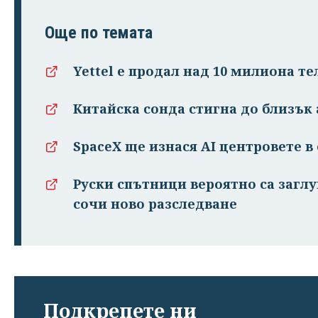
Още по темата
Yettel е продал над 10 милиона те
Китайска сонда стигна до близък
SpaceX ще изнася AI центровете в
Руски спътници вероятно са заглу
сочи ново разследване
Подкрепете ни