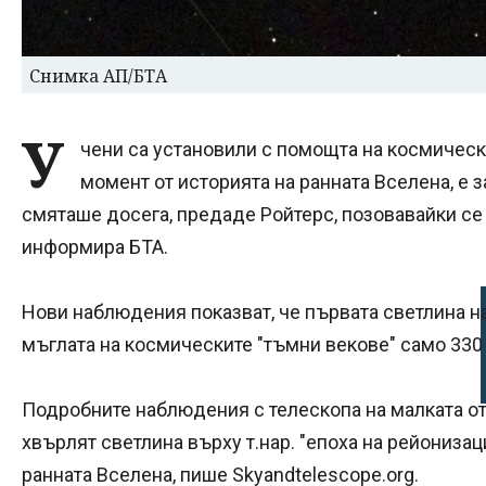
Снимка АП/БТА
У
чени са установили с помощта на космическ
момент от историята на ранната Вселена, е з
смяташе досега, предаде Ройтерс, позовавайки се 
информира БТА.
Нови наблюдения показват, че първата светлина н
мъглата на космическите "тъмни векове" само 330
Подробните наблюдения с телескопа на малката о
хвърлят светлина върху т.нар. "епоха на рейонизац
ранната Вселена, пише Skyandtelescope.org.