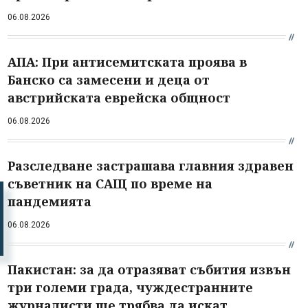
06.08.2026
АПА: При антисемитската проява в
Банско са замесени и деца от
австрийската еврейска общност
06.08.2026
Разследване застрашава главния здравен
съветник на САЩ по време на
пандемията
06.08.2026
Пакистан: за да отразяват събития извън
три големи града, чуждестранните
журналисти ще трябва да искат