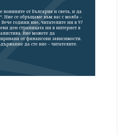
е новините от България и света, и да
“. Ние се обръщаме към вас с молба –
Вече години вие, читателите ни в 97
секи ден страницата ни в интернет в
налистика. Вие можете да
икривана от финансови зависимости.
държание да сте вие – читателите.