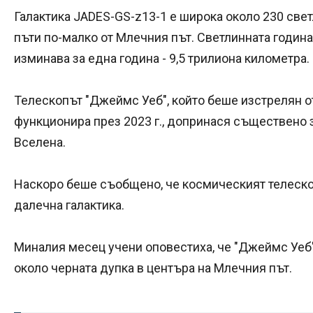
Галактика JADES-GS-z13-1 е широка около 230 свет
пъти по-малко от Млечния път. Светлинната година
изминава за една година - 9,5 трилиона километра.
Телескопът "Джеймс Уеб", който беше изстрелян от
функционира през 2023 г., допринася съществено 
Вселена.
Наскоро беше съобщено, че космическият телеско
далечна галактика.
Миналия месец учени оповестиха, че "Джеймс Уеб
около черната дупка в центъра на Млечния път.