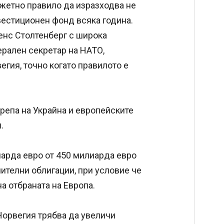
жетно правило да изразходва не
вестиционен фонд всяка година.
енс Столтенберг с широка
рален секретар на НАТО,
егия, точно когато правилото е
репа на Украйна и европейските
.
иарда евро от 450 милиарда евро
ителни облигации, при условие че
а отбраната на Европа.
Норвегия трябва да увеличи