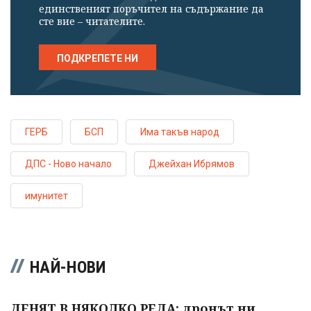
единственият поръчител на съдържание да
сте вие – читателите.
ПОДКРЕПЕТЕ НИ
ГЕРБ
БСП
Има такъв народ
ДПС - Ново начало
Джейхан Ибрямов
имунитет
НАЙ-НОВИ
ДЕНЯТ В НЯКОЛКО РЕДА: дронът ни