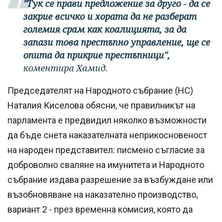
"Тук се прави предложение за друго - да се
закрие всичко и хората да не разберат
големия срам как коалицията, за да
запази това престъпно управление, ще се
опита да прикрие престъпници",
коментира Хамид.
Председателят на Народното събрание (НС)
Наталия Киселова обясни, че правилникът на
парламента е предвидил няколко възможности
да бъде снета наказателната неприкосновеност
на народен представител: писмено съгласие за
доброволно сваляне на имунитета и Народното
събрание издава разрешение за възбуждане или
възобновяване на наказателно производство,
вариант 2 - през временна комисия, която да