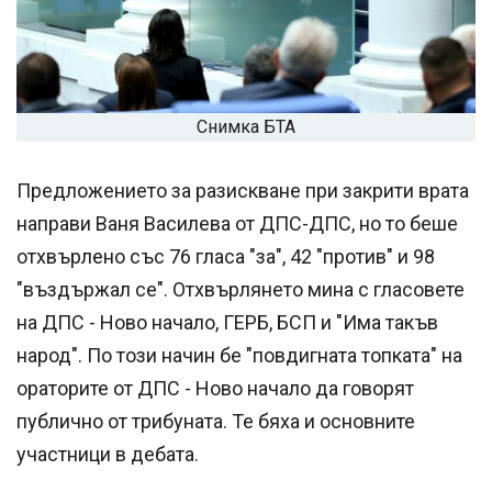
Снимка БТА
Предложението за разискване при закрити врата
направи Ваня Василева от ДПС-ДПС, но то беше
отхвърлено със 76 гласа "за", 42 "против" и 98
"въздържал се". Отхвърлянето мина с гласовете
на ДПС - Ново начало, ГЕРБ, БСП и "Има такъв
народ". По този начин бе "повдигната топката" на
ораторите от ДПС - Ново начало да говорят
публично от трибуната. Те бяха и основните
участници в дебата.