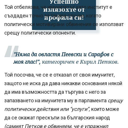
Успешно
Той отбелязва, че имунитетът като институт е
излязохте от
създаден точно за такива случаи, когато
профила си!
политически мотивирани обвинения се използват
срещу политически опоненти.
"Няма да овластя Пеевски и Сарафов с
моя глас!",
категоричен е Кирил Петков.
Той посочва, че се е отказал от своя имунитет,
защото не иска да дава никакви основания някой
да има възможността да търгува с него за
запазването на имунитета му в парламента
срещу
политически действия или “услуги”,
които може
да се окажат прескъпи за българския народ
(самият Петков е обвиняем, че е упражнил