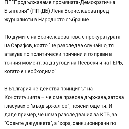
ПГ "Продължаваме промяната-Демократична
България“ (ПП-ДБ) Лена Бориславова пред
журналисти в Народното събрание.
По думите на Бориславова това е прокуратурата
на Сарафов, която "не разследва случайно, тя
атакува по политически причини и го прави в
точния момент, за да угоди на Пеевски и на ГЕРБ,
когато е необходимо“.
В България не действа принципът на
Конституцията – че сме правова държава, затова
гласувах с "въздържал се“, поясни още тя. И
даде пример, че няма разследвания за КТБ, за
"Осемте джуджета", а "хора, санкционирани по