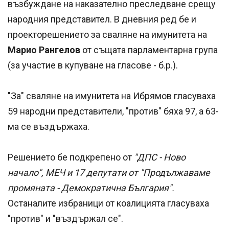
възбуждане на наказателно преследване срещу
народния представител. В дневния ред бе и
проекторешението за сваляне на имунитета на
Марио Рангелов
от същата парламентарна група
(за участие в купуване на гласове - б.р.).
"За" сваляне на имунитета на Ибрямов гласуваха
59 народни представители, "против" бяха 97, а 63-
ма се въздържаха.
Решението бе подкрепено от
"ДПС - Ново
начало", МЕЧ и 17 депутати от "Продължаваме
промяната - Демократична България".
Останалите избраници от коалицията гласуваха
"против" и "въздържал се".