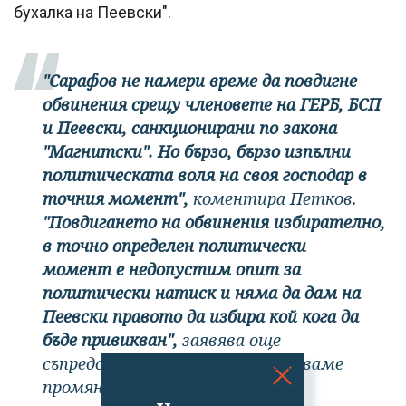
бухалка на Пеевски".
"Сарафов не намери време да повдигне
обвинения срещу членовете на ГЕРБ, БСП
и Пеевски, санкционирани по закона
"Магнитски". Но бързо, бързо изпълни
политическата воля на своя господар в
точния момент",
коментира Петков.
"Повдигането на обвинения избирателно,
в точно определен политически
момент е недопустим опит за
политически натиск и няма да дам на
Пеевски правото да избира кой кога да
бъде привикван",
заявява още
съпредседателят на "Продължаваме
промяната".