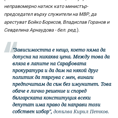
неправомерно натиск като министър-
председател върху служители на МВР, да
арестуват Бойко Борисов, Владислав Горанов и
Севделина Арнаудова - бел. ред.
).
"Зависимостта е нещо, което няма да
допусна на никаква цена. Между това да
вляза в лапите на Сарафовата
прокуратура и да дам на някой друг
политик да търгува с мен, винаги
предпочитам да съм без имунитет. Това
обаче е лично решение и според
българската конституция всеки
депутат има право да направи този
собствен избор",
допълва Кирил Петков.