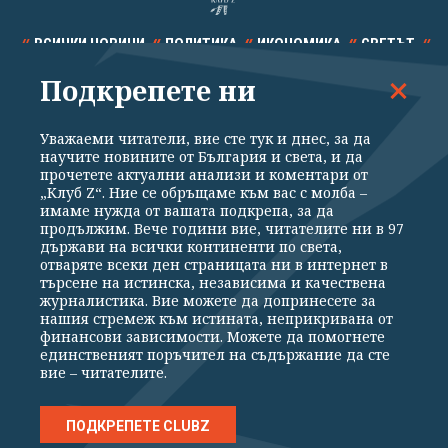
ВСИЧКИ НОВИНИ
ПОЛИТИКА
ИКОНОМИКА
СВЕТЪТ
Подкрепете ни
СПОРТ
КУЛТУРА
ТЕХНОЛОГИИ
КАЛЕЙДОСКОП
МНЕНИЯ
Уважаеми читатели, вие сте тук и днес, за да
научите новините от България и света, и да
прочетете актуални анализи и коментари от
„Клуб Z“. Ние се обръщаме към вас с молба –
имаме нужда от вашата подкрепа, за да
продължим. Вече години вие, читателите ни в 97
Общи условия
Политика за поверителност
държави на всички континенти по света,
отваряте всеки ден страницата ни в интернет в
Реклама
Партньори
Контакти
За Клуб Z
търсене на истинска, независима и качествена
Екип
Подкрепете ни
журналистика. Вие можете да допринесете за
нашия стремеж към истината, неприкривана от
финансови зависимости. Можете да помогнете
единственият поръчител на съдържание да сте
Издател на www.clubz.bg е „Клуб Зебра Медия“ ЕООД, София, ул. "Алеко
вие – читателите.
Константинов" 3. Всички права запазени 2026 „Клуб Зебра Медия“
ЕООД.
Препечатването на материали, снимки и видео от www.clubz.bg без
разрешение ще бъде преследвано по съдебен път, съгласно
ПОДКРЕПЕТЕ CLUBZ
ОБЩИТЕ УСЛОВИЯ