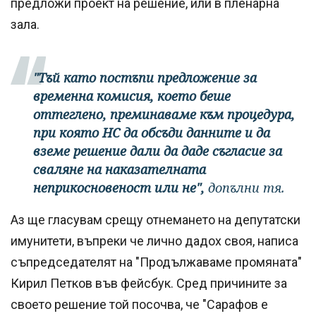
предложи проект на решение, или в пленарна
зала.
"Тъй като постъпи предложение за
временна комисия, което беше
оттеглено, преминаваме към процедура,
при която НС да обсъди данните и да
вземе решение дали да даде съгласие за
сваляне на наказателната
неприкосновеност или не",
допълни тя.
Аз ще гласувам срещу отнемането на депутатски
имунитети, въпреки че лично дадох своя, написа
съпредседателят на "Продължаваме промяната"
Кирил Петков във фейсбук. Сред причините за
своето решение той посочва, че "Сарафов е