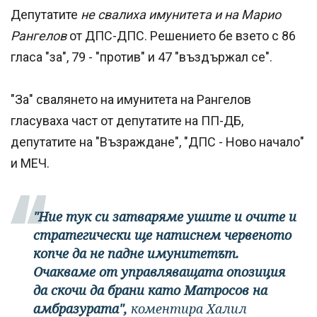
Депутатите
не свалиха имунитета и на Марио
Рангелов
от ДПС-ДПС. Решението бе взето с 86
гласа "за", 79 - "против" и 47 "въздържал се".
"За" свалянето на имунитета на Рангелов
гласуваха част от депутатите на ПП-ДБ,
депутатите на "Възраждане", "ДПС - Ново начало"
и МЕЧ.
"Ние тук си затваряме ушите и очите и
стратегически ще натиснем червеното
копче да не падне имунитетът.
Очакваме от управляващата опозиция
да скочи да брани като Матросов на
амбразурата",
коментира Халил