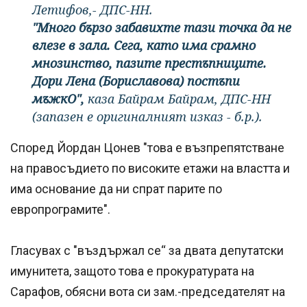
Летифов,- ДПС-НН.
"Много бързо забавихте тази точка да не
влезе в зала. Сега, като има срамно
мнозинство, пазите престъпниците.
Дори Лена (Бориславова) постъпи
мъжкО",
каза Байрам Байрам, ДПС-НН
(запазен е оригиналният изказ - б.р.).
Според Йордан Цонев "това е възпрепятстване
на правосъдието по високите етажи на властта и
има основание да ни спрат парите по
европрограмите".
Гласувах с "въздържал се“ за двата депутатски
имунитета, защото това е прокуратурата на
Сарафов, обясни вота си зам.-председателят на