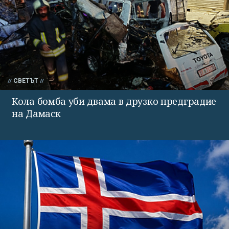
СВЕТЪТ
Кола бомба уби двама в друзко предградие
на Дамаск