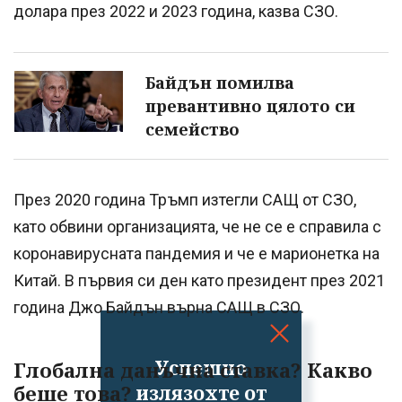
долара през 2022 и 2023 година, казва СЗО.
Байдън помилва
превантивно цялото си
семейство
През 2020 година Тръмп изтегли САЩ от СЗО,
като обвини организацията, че не се е справила с
коронавирусната пандемия и че е марионетка на
Китай. В първия си ден като президент през 2021
година Джо Байдън върна САЩ в СЗО.
Успешно
Глобална данъчна ставка? Какво
излязохте от
беше това?