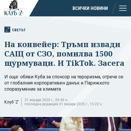
ВСИЧКИ НОВИНИ
СВЕТЪТ
На конвейер: Тръмп извади
САЩ от СЗО, помилва 1500
щурмуваци. И TikTok. Засега
И още: обяви Куба за спонсор на тероризма, отрече се
от глобалния корпоративен данък и Парижкото
споразумение за климата
21 януари 2025 г., 09:43 ч.
Клуб 'Z'
последна редакция 21 януари 2025 г., 15:22 ч.