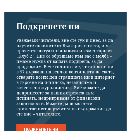
Подкрепете ни
Уважаеми читатели, вие сте тук и днес, за да
научите новините от България и света, и да
прочетете актуални анализи и коментари от
„Клуб Z“. Ние се обръщаме към вас с молба –
имаме нужда от вашата подкрепа, за да
продължим. Вече години вие, читателите ни
в 97 държави на всички континенти по света,
отваряте всеки ден страницата ни в интернет
в търсене на истинска, независима и
качествена журналистика. Вие можете да
допринесете за нашия стремеж към
истината, неприкривана от финансови
зависимости. Можете да помогнете
единственият поръчител на съдържание да
сте вие – читателите.
ПОДКРЕПЕТЕ НИ