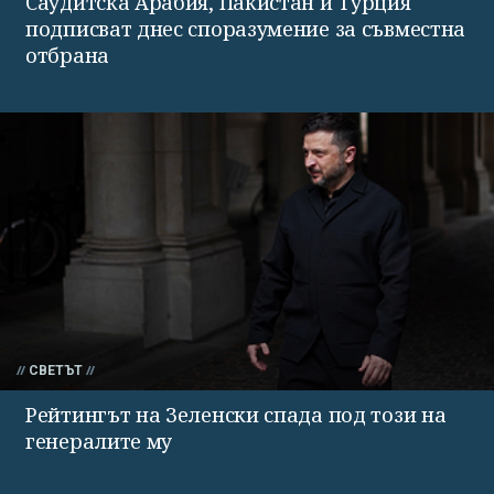
Саудитска Арабия, Пакистан и Турция
подписват днес споразумение за съвместна
отбрана
СВЕТЪТ
Рейтингът на Зеленски спада под този на
генералите му