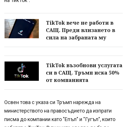
на ТикТок".
TikTok вече не работи в
САЩ. Преди влизането в
сила на забраната му
TikTok възобнови услугата
си в САЩ. Тръмп иска 50%
от компанията
Освен това с указа си Тръмп нарежда на
министерството на правосъдието да изпрати
писма до компании като "Епъл" и "Гугъл", които