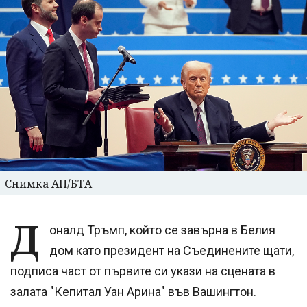
Снимка АП/БТА
Д
оналд Тръмп, който се завърна в Белия
дом като президент на Съединените щати,
подписа част от първите си укази на сцената в
залата "Кепитал Уан Арина" във Вашингтон.