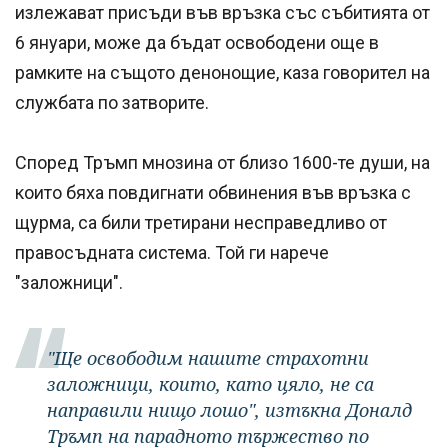
излежават присъди във връзка със събитията от
6 януари, може да бъдат освободени още в
рамките на същото денонощие, каза говорител на
службата по затворите.
Според Тръмп мнозина от близо 1600-те души, на
които бяха повдигнати обвинения във връзка с
щурма, са били третирани несправедливо от
правосъдната система. Той ги нарече
"заложници".
"Ще освободим нашите страхотни
заложници, които, като цяло, не са
направили нищо лошо", изтъкна Доналд
Тръмп на парадното тържество по