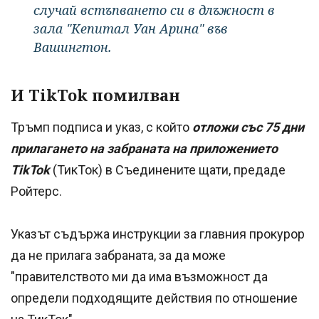
случай встъпването си в длъжност в
зала "Кепитал Уан Арина" във
Вашингтон.
И TikTok помилван
Тръмп подписа и указ, с който
отложи със 75 дни
прилагането на забраната на приложението
TikTok
(ТикТок) в Съединените щати, предаде
Ройтерс.
Указът съдържа инструкции за главния прокурор
да не прилага забраната, за да може
"правителството ми да има възможност да
определи подходящите действия по отношение