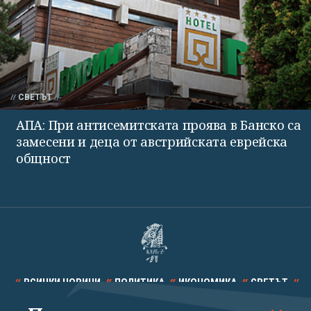
СВЕТЪТ
АПА: При антисемитската проява в Банско са
замесени и деца от австрийската еврейска
общност
ВСИЧКИ НОВИНИ
ПОЛИТИКА
ИКОНОМИКА
СВЕТЪТ
СПОРТ
КУЛТУРА
ТЕХНОЛОГИИ
КАЛЕЙДОСКОП