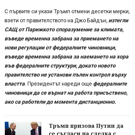
С първите си укази Тръмп отмени десетки мерки,
взети от правителството на Джо Байдън,
изтегли
САЩ от Парижкото споразумение за климата,
въведе временна забрана за приемането на
нови регулации от федералните чиновници,
въведе временна забрана за наемането на хора
във федералните структури, докато новото
правителство не установи пълен контрол върху
властта
. Президентът нареди още
федералните
чиновници да се върнат на работа присъствено,
ако са работели до момента дистанционно.
Тръмп призова Путин да
се съгласи на сделка с