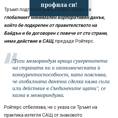
профила си!
Тръмп подписа и указ, с който обяви, че
глобалният минимален корпоративен данък,
който бе подкрепен от правителството на
Байдън и бе договорен с повече от сто страни,
няма действие в САЩ
, предаде Ройтерс.
"Този меморандум връща суверенитета
на страната ни и икономическата ѝ
конкурентоспособност, като пояснява,
че глобалната данъчна сделка няма сила
или действие в Съединените щати", се
казва в меморандума.
Ройтерс отбелязва, че с указа си Тръмп на
практика изтегля САЩ от знаковото