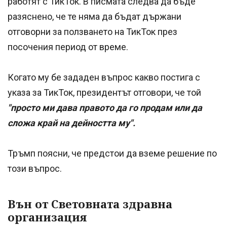
работят с ТикТок. В писмата следва да бъде
разяснено, че те няма да бъдат държани
отговорни за ползването на ТикТок през
посочения период от време.
Когато му бе зададен въпрос какво постига с
указа за ТикТок, президентът отговори, че той
"просто ми дава правото да го продам или да
сложа край на дейността му".
Тръмп поясни, че предстои да вземе решение по
този въпрос.
Вън от Световната здравна
организация