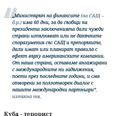
„Министърът на финансите
(на САЩ –
б.р.)
има 60 дни, за да съобщи на
президента заключенията дали чужди
страни изпълняват или не данъчните
споразумения със САЩ и препоръките,
дали имат или планират правила с
ефект върху американските компании.
От наша страна, оставаме ангажирани
с международните ни задължения,
поети през последните години, и сме
отворени за ползотворен диалог с
нашите международни партньори“
,
изтъкна тя.
Куба - терорист