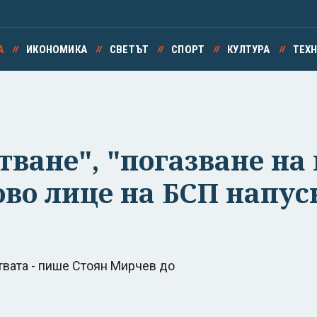
А
ИКОНОМИКА
СВЕТЪТ
СПОРТ
КУЛТУРА
ТЕХ
ване", "погазване на 
ово лице на БСП напус
твата - пише Стоян Мирчев до