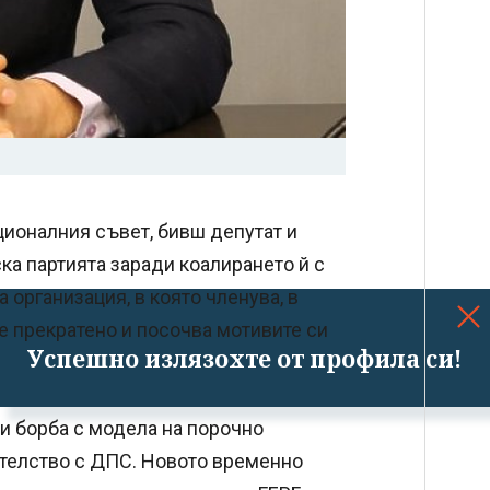
ационалния съвет, бивш депутат и
ка партията заради коалирането й с
 организация, в която членува, в
е прекратено и посочва мотивите си
Успешно излязохте от профила си!
ни борба с модела на порочно
шателство с ДПС. Новото временно