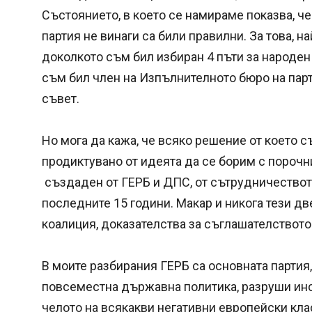
Състоянието, в което се намираме показва, ч
партия не винаги са били правилни. За това, на
доколкото съм бил избиран 4 пъти за народен
съм бил член на Изпълнителното бюро на парт
съвет.
Но мога да кажа, че всяко решение от което съ
продиктувано от идеята да се борим с порочн
създаден от ГЕРБ и ДПС, от сътрудничествот
последните 15 години. Макар и никога тези дв
коалиция, доказателства за съглашателствот
В моите разбирания ГЕРБ са основната партия
повсеместна държавна политика, разруши инст
челото на всякакви негативни европейски кл