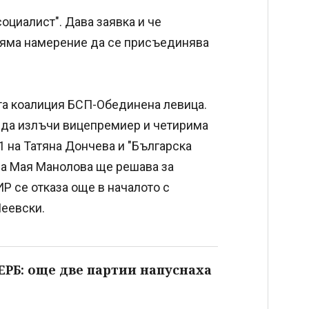
оциалист". Дава заявка и че
 няма намерение да се присъединява
та коалиция БСП-Обединена левица.
и да излъчи вицепремиер и четирима
1 на Татяна Дончева и "Българска
 на Мая Манолова ще решава за
Р се отказа още в началото с
Пеевски.
ЕРБ: още две партии напуснаха