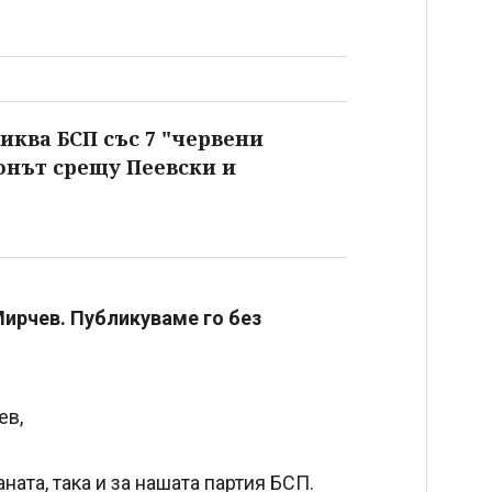
ква БСП със 7 "червени
онът срещу Пеевски и
Мирчев. Публикуваме го без
ев,
ната, така и за нашата партия БСП.