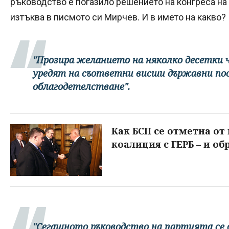
ръководство е погазило решението на конгреса на 
изтъква в писмото си Мирчев. И в името на какво?
"Прозира желанието на няколко десетки чо
уредят на съответни висши държавни пос
облагодетелстване".
Как БСП се отметна от
коалиция с ГЕРБ – и об
"Сегашното ръководство на партията се о