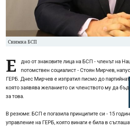
Снимка БСП
Е
дно от знаковите лица на БСП - членът на Н
потомствен социалист - Стоян Мирчев, напус
ГЕРБ. Днес Мирчев е изпратил писмо до партийната
която заявява желанието си членството му да бъд
за това.
В резюме: БСП е погазила принципите си - 15 годи
управление на ГЕРБ, която винаги е била в съгла