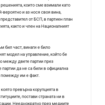
е решенията, които сме взимали като
й-вероятно и аз нося своя вина,
 представител от БСП, в партиен план
ията, както и член на Националният
м бил част, винаги е било
ият модел на управление, който бе
о между двете партии през
е партии да не са били в официална
о помежду им е факт.
, която превърна корупцията в
итуциите, постави страната ни в
асации. Нееднократно през медиите