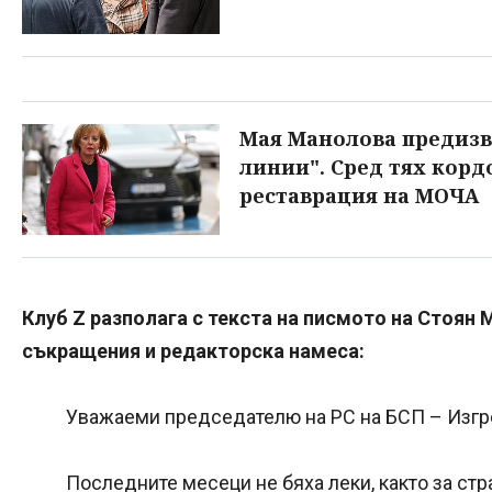
Мая Манолова предизви
линии". Сред тях корд
реставрация на МОЧА
Клуб Z разполага с текста на писмото на Стоян 
съкращения и редакторска намеса:
Уважаеми председателю на РС на БСП – Изгр
Последните месеци не бяха леки, както за стра