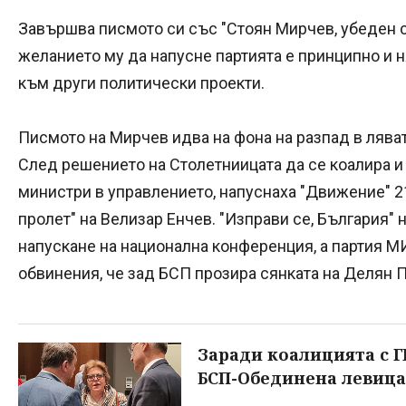
Завършва писмото си със "Стоян Мирчев, убеден с
желанието му да напусне партията е принципно и
към други политически проекти.
Писмото на Мирчев идва на фона на разпад в лява
След решението на Столетниицата да се коалира 
министри в управлението, напуснаха "Движение" 2
пролет" на Велизар Енчев. "Изправи се, България"
напускане на национална конференция, а партия МИ
обвинения, че зад БСП прозира сянката на Делян 
Заради коалицията с Г
БСП-Обединена левица