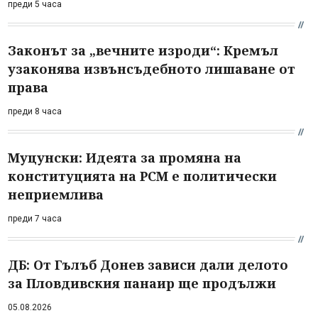
преди 5 часа
Законът за „вечните изроди“: Кремъл
узаконява извънсъдебното лишаване от
права
преди 8 часа
Муцунски: Идеята за промяна на
конституцията на РСМ е политически
неприемлива
преди 7 часа
ДБ: От Гълъб Донев зависи дали делото
за Пловдивския панаир ще продължи
05.08.2026