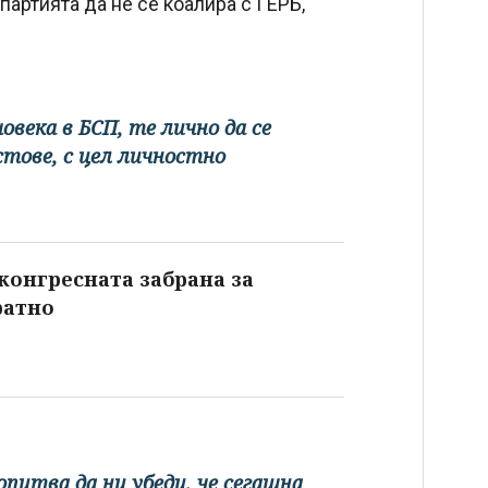
партията да не се коалира с ГЕРБ,
века в БСП, те лично да се
тове, с цел личностно
 конгресната забрана за
ратно
питва да ни убеди, че сегашна