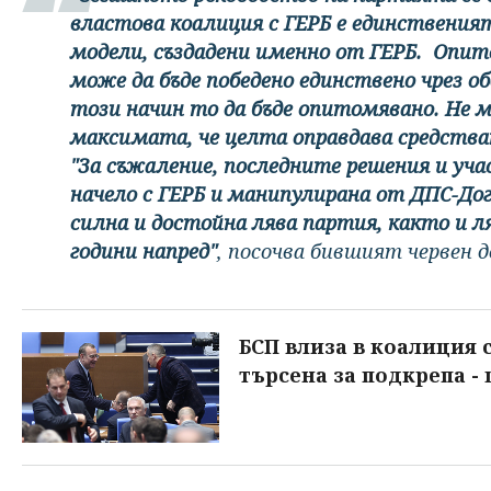
властова коалиция с ГЕРБ е единственият
модели, създадени именно от ГЕРБ. Опитва
може да бъде победено единствено чрез об
този начин то да бъде опитомявано. Не м
максимата, че целта оправдава средства
"За съжаление, последните решения и уча
начело с ГЕРБ и манипулирана от ДПС-Дог
силна и достойна лява партия, както и л
години напред"
, посочва бившият червен 
БСП влиза в коалиция с
търсена за подкрепа -