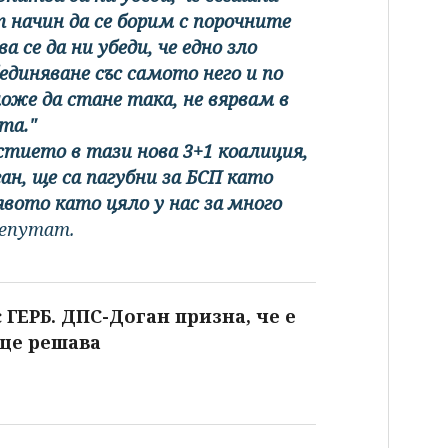
 начин да се борим с порочните
 се да ни убеди, че едно зло
единяване със самото него и по
оже да стане така, не вярвам в
та."
стието в тази нова 3+1 коалиция,
ан, ще са пагубни за БСП като
явото като цяло у нас за много
депутат.
 ГЕРБ. ДПС-Доган призна, че е
 ще решава