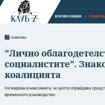
ВСИЧКИ НОВИНИ
ПОЛИТИК
ПОЛИТИКА
"Лично облагодетелст
социалистите". Знак
коалицията
Не вярвам в максимата, че целта оправдава средс
временното ръководство