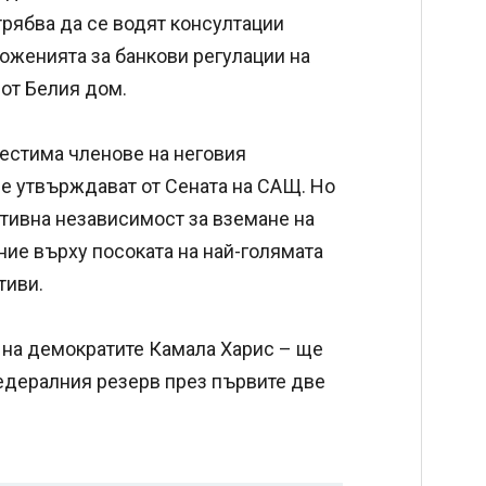
трябва да се водят консултации
оженията за банкови регулации на
от Белия дом.
естима членове на неговия
се утвърждават от Сената на САЩ. Но
тивна независимост за вземане на
ние върху посоката на най-голямата
тиви.
 на демократите Камала Харис – ще
едералния резерв през първите две