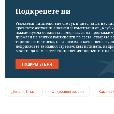
Подкрепете ни
Уважаеми читатели, вие сте тук и днес, за да научит
прочетете актуални анализи и коментари от „Клуб Z
имаме нужда от вашата подкрепа, за да продължим. 
държави на всички континенти по света, отваряте в
търсене на истинска, независима и качествена жур
допринесете за нашия стремеж към истината, непр
Можете да помогнете единственият поръчител на съ
ПОДКРЕПЕТЕ НИ
Доналд Тръмп
Федерален резерв
Камала 