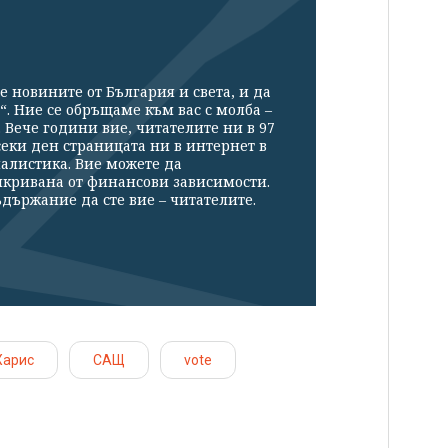
е новините от България и света, и да
“. Ние се обръщаме към вас с молба –
Вече години вие, читателите ни в 97
секи ден страницата ни в интернет в
налистика. Вие можете да
икривана от финансови зависимости.
държание да сте вие – читателите.
Харис
САЩ
vote