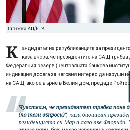
Снимка АП/БТА
К
андидатът на републиканците за президент
каза вчера, че президентите на САЩ трябва 
Федералния резерв (централната банкова институц
индикация досега за неговия интерес да наруши н
на САЩ, ако се върне в Белия дом, предаде Ройтерс
Чувствам, че президентът трябва поне да
(по тези въпроси)"
, каза бившият презид
резиденцията си Мар а лаго във Флорида.
много пари, бях много успешен и смятам