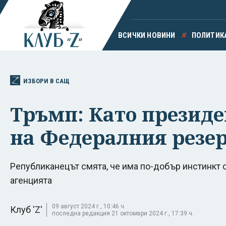
ВСИЧКИ НОВИНИ
ПОЛИТИК
ИЗБОРИ В САЩ
Тръмп: Като президе
на Федералния резе
Републиканецът смята, че има по-добър инстинкт о
агенцията
09 август 2024 г., 10:46 ч.
Клуб 'Z'
последна редакция 21 октомври 2024 г., 17:39 ч.