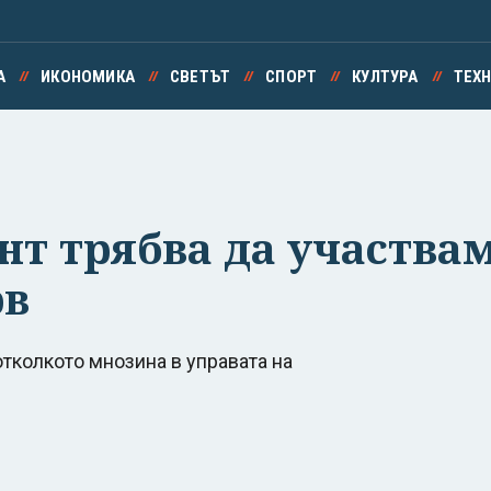
А
ИКОНОМИКА
СВЕТЪТ
СПОРТ
КУЛТУРА
ТЕХ
нт трябва да участва
рв
тколкото мнозина в управата на