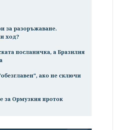
ри за разоръжаване.
и ход?
ската посланичка, а Бразилия
а
обезглавен", ако не сключи
е за Ормузкия проток