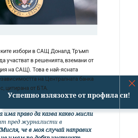
ските избори в САЩ Доналд Тръмп
да участват в решенията, вземани от
ия на САЩ). Това е най-ясната
езависимостта на Централната банка
, цитирана от БТА.
Успешно излязохте от профила си!
 има право да казва какво мисли
ент пред журналисти в
"Мисля, че в моя случай направих
, че имам по-добър инстинкт,