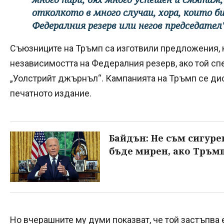
отколкото в много случаи, хора, които би
Федералния резерв или негов председател"
Съюзниците на Тръмп са изготвили предложения, к
независимостта на Федералния резерв, ако той сп
„Уолстрийт джърнъл“. Кампанията на Тръмп се дис
печатното издание.
Байдън: Не съм сигуре
бъде мирен, ако Тръмп
Но вчерашните му думи показват, че той застъпва 