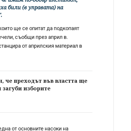
ха били (в управата) на
.
оито ще се опитат да подкопаят
ечели, съобщи през април в.
танцира от априлския материал в
н, че преходът във властта ще
 загуби изборите
една от основните насоки на